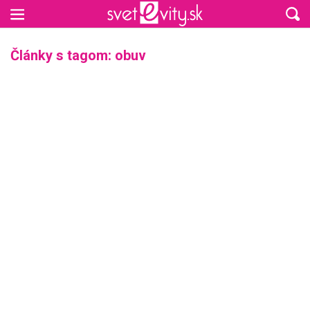
Preskočiť na hlavný obsah
Články s tagom: obuv