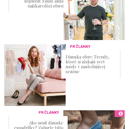
dopustiť: Fandí azda
najškaredšej obuvi
PR ČLÁNKY
Dámska obuv: Trendy,
ktoré si získajú svet
módy v nasledujúcej
sezóne
PR ČLÁNKY
Ako nosiť dámske
espadrilky? Zažiarte túto