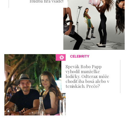
Hudba hrá všade!
CELEBRITY
Spevák Robo Papp
vyhodil manželke
lodičky. Odteraz môže
chodiť iba bosá alebo v
teniskách. Prečo?