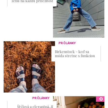
ženu na každú príležitosť
PR ČLÁNKY
Birkenstock - keď sa
móda stretne s funkciou
PR ČLÁNKY
Štýlová a elegantná...S