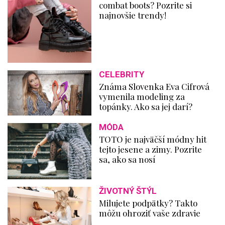
combat boots? Pozrite si
najnovšie trendy!
CELEBRITY
Známa Slovenka Eva Cifrová
vymenila modeling za
topánky. Ako sa jej darí?
MÓDA
TOTO je najväčší módny hit
tejto jesene a zimy. Pozrite
sa, ako sa nosí
ŽIVOTNÝ ŠTÝL
Milujete podpätky? Takto
môžu ohroziť vaše zdravie