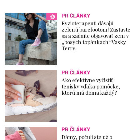
PR ČLÁNKY
Fyzioterapeuti dávajú
zelenú barefootom! Zastavte
sa a začnite objavovať zem v
„bosých topánkach“ Vasky
Terry.
PR ČLÁNKY
Ako efektívne vyčistiť
tenisky vďaka pomôcke,
ktorú má doma každý?
PR ČLÁNKY
Dámy, počuli ste už o