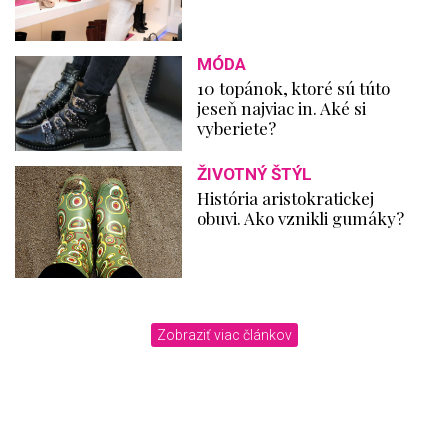
MÓDA
10 topánok, ktoré sú túto
jeseň najviac in. Aké si
vyberiete?
ŽIVOTNÝ ŠTÝL
História aristokratickej
obuvi. Ako vznikli gumáky?
Zobraziť viac článkov