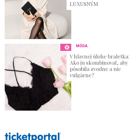
LUXUSNÝM
MÓDA
V hlavnej úlohe braletka:
Ako ju skombinovať, aby
pôsobila zvodne a nie
vulgárne?