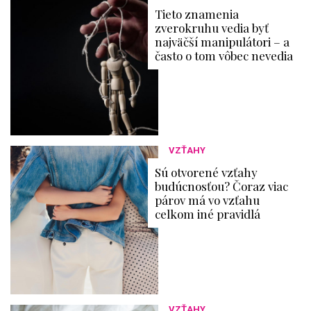
Tieto znamenia
zverokruhu vedia byť
najväčší manipulátori – a
často o tom vôbec nevedia
VZŤAHY
Sú otvorené vzťahy
budúcnosťou? Čoraz viac
párov má vo vzťahu
celkom iné pravidlá
VZŤAHY