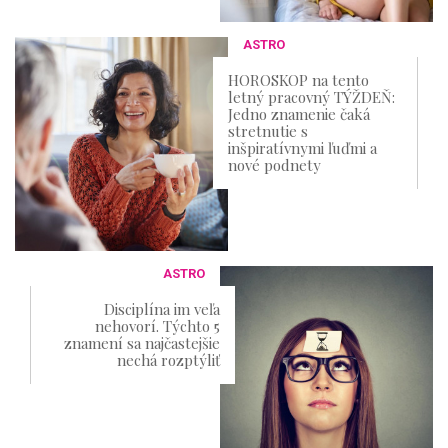
ASTRO
HOROSKOP na tento
letný pracovný TÝŽDEŇ:
Jedno znamenie čaká
stretnutie s
inšpiratívnymi ľuďmi a
nové podnety
ASTRO
Disciplína im veľa
nehovorí. Týchto 5
znamení sa najčastejšie
nechá rozptýliť