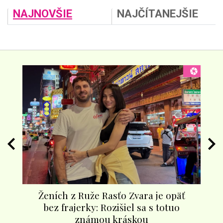
NAJNOVŠIE
NAJČÍTANEJŠIE
Ženích z Ruže Rasťo Zvara je opäť
Sk
anu
bez frajerky: Rozišiel sa s totuo
v
známou kráskou