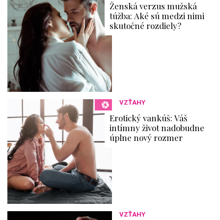
Ženská verzus mužská
túžba: Aké sú medzi nimi
skutočné rozdiely?
VZŤAHY
Erotický vankúš: Váš
intímny život nadobudne
úplne nový rozmer
VZŤAHY