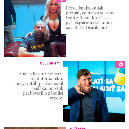
Herec Ján Jackuliak
priznal, čo má zo sexicou
Dolli z Ruže, ktorá sa
pýši najväčšími silikónmi
zo súťaže. Očarila ho?
CELEBRITY
Andrej Bičan: V televízii
mu doteraz nikto
nevysvetlil, prečo dostal
padáka, on však
prehovoril o zákulisí
výroby
VZŤAHY