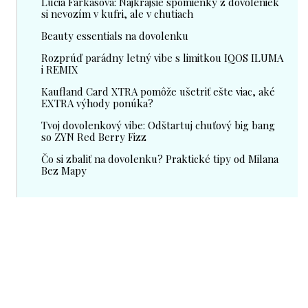
Lucia Farkasová: Najkrajšie spomienky z dovoleniek
si nevozím v kufri, ale v chutiach
Beauty essentials na dovolenku
Rozprúď parádny letný vibe s limitkou IQOS ILUMA
i REMIX
Kaufland Card XTRA pomôže ušetriť ešte viac, aké
EXTRA výhody ponúka?
Tvoj dovolenkový vibe: Odštartuj chuťový big bang
so ZYN Red Berry Fizz
Čo si zbaliť na dovolenku? Praktické tipy od Milana
Bez Mapy