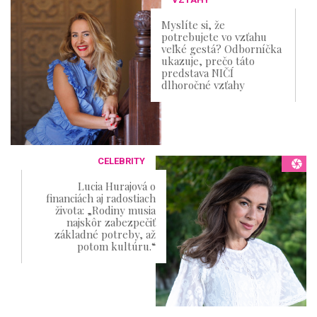
Myslíte si, že
potrebujete vo vzťahu
veľké gestá? Odborníčka
ukazuje, prečo táto
predstava NIČÍ
dlhoročné vzťahy
CELEBRITY
Lucia Hurajová o
financiách aj radostiach
života: „Rodiny musia
najskôr zabezpečiť
základné potreby, až
potom kultúru.“