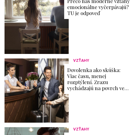
Prečo nás moderné vzťahy
emocionálne vyčerpávajú?
TU je odpoveď
VZŤAHY
Dovolenka ako skúška:
Viac času, menej
rozptýlení. Zrazu
vychádzajú na povrch veci,
ktoré ste prehliadali
VZŤAHY