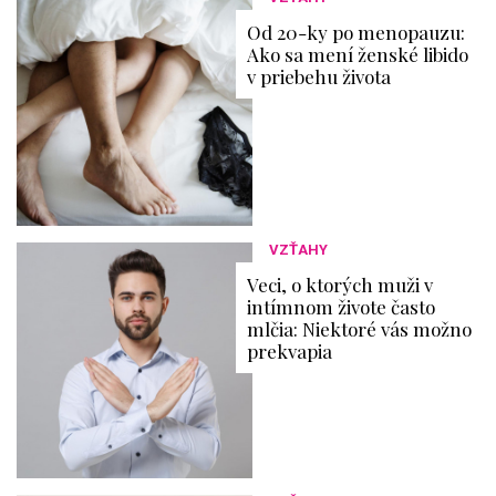
Od 20-ky po menopauzu:
Ako sa mení ženské libido
v priebehu života
VZŤAHY
Veci, o ktorých muži v
intímnom živote často
mlčia: Niektoré vás možno
prekvapia