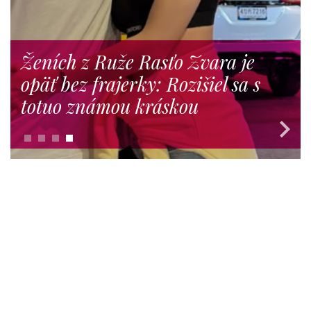
Ženích z Ruže Rasťo Zvara je
opäť bez frajerky: Rozišiel sa s
totuo známou kráskou