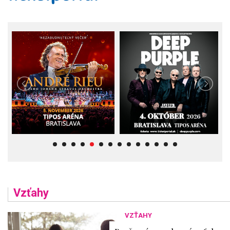
Vzťahy
VZŤAHY