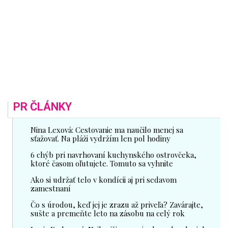
PR ČLÁNKY
Nina Lexová: Cestovanie ma naučilo menej sa
sťažovať. Na pláži vydržím len pol hodiny
6 chýb pri navrhovaní kuchynského ostrovčeka,
ktoré časom oľutujete. Tomuto sa vyhnite
Ako si udržať telo v kondícii aj pri sedavom
zamestnaní
Čo s úrodou, keď jej je zrazu až priveľa? Zavárajte,
sušte a premeňte leto na zásobu na celý rok