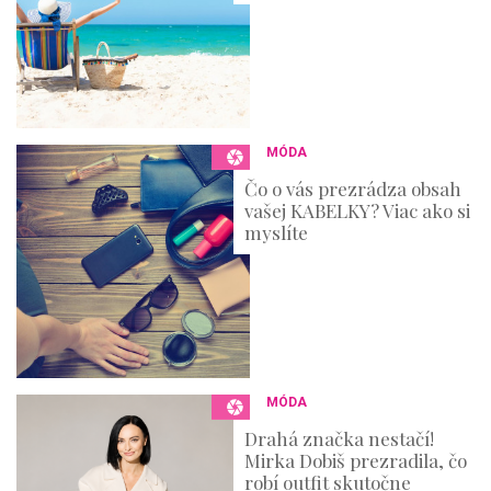
MÓDA
Čo o vás prezrádza obsah
vašej KABELKY? Viac ako si
myslíte
MÓDA
Drahá značka nestačí!
Mirka Dobiš prezradila, čo
robí outfit skutočne