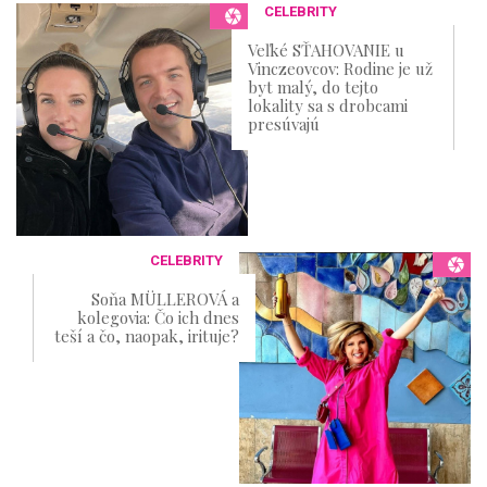
CELEBRITY
Veľké SŤAHOVANIE u
Vinczeovcov: Rodine je už
byt malý, do tejto
lokality sa s drobcami
presúvajú
CELEBRITY
Soňa MÜLLEROVÁ a
kolegovia: Čo ich dnes
teší a čo, naopak, irituje?