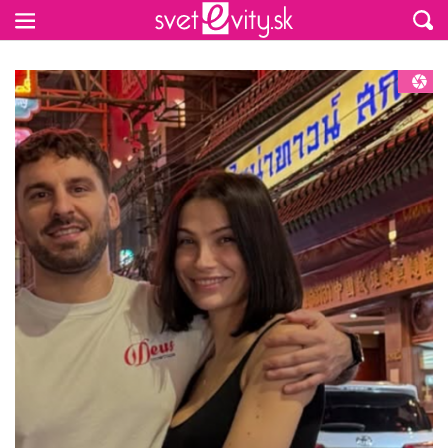
Preskočiť na hlavný obsah