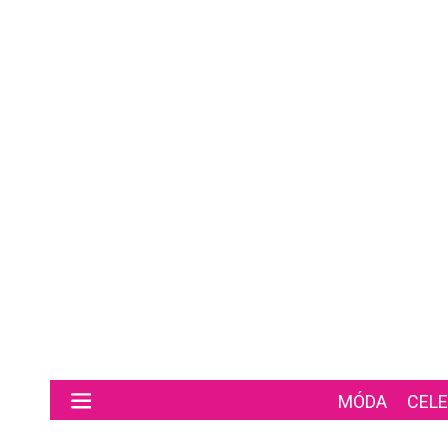
Preskočiť na hlavný obsah
MÓDA
CELE