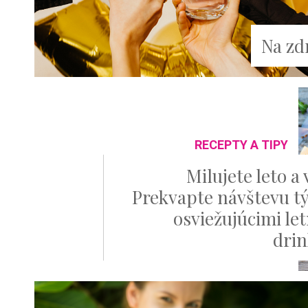
Na zd
RECEPTY A TIPY
Milujete leto a
Prekvapte návštevu t
osviežujúcimi le
dri