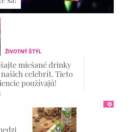
ŽIVOTNÝ ŠTÝL
šajte miešané drinky
našich celebrít. Tieto
iencie používajú!
medzi