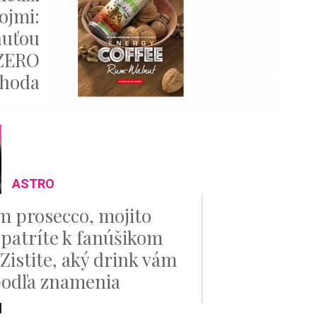
ojmi:
huťou
 ZERO
ahoda
ASTRO
ím prosecco, mojito
 patríte k fanúšikom
Zistite, aký drink vám
podľa znamenia