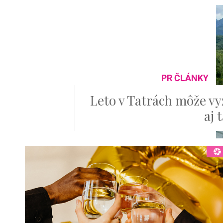
PR ČLÁNKY
Leto v Tatrách môže vy
aj 