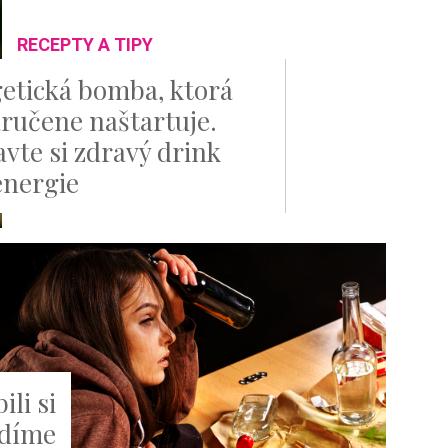
RECEPTY A TIPY
etická bomba, ktorá
aručene naštartuje.
avte si zdravý drink
energie
ili si
adíme