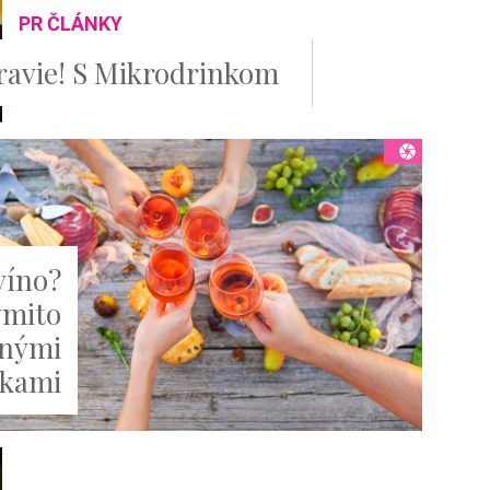
PR ČLÁNKY
ravie! S Mikrodrinkom
 víno?
ýmito
tnými
nkami