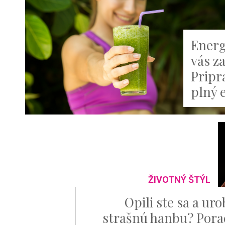
Energ
vás z
Pripr
plný 
ŽIVOTNÝ ŠTÝL
Opili ste sa a urob
strašnú hanbu? Por