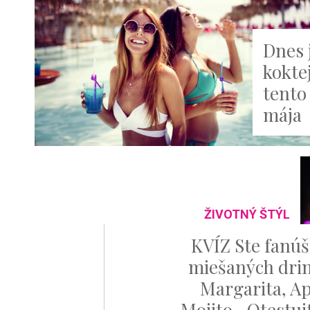
Dnes 
koktej
tento 
mája
ŽIVOTNÝ ŠTÝL
KVÍZ Ste fanú
miešaných dri
Margarita, Ap
Mojito...Otestuj