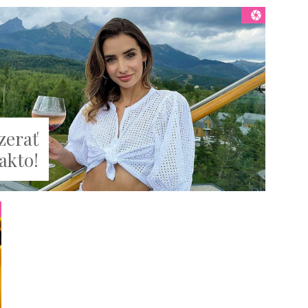
zerať
takto!