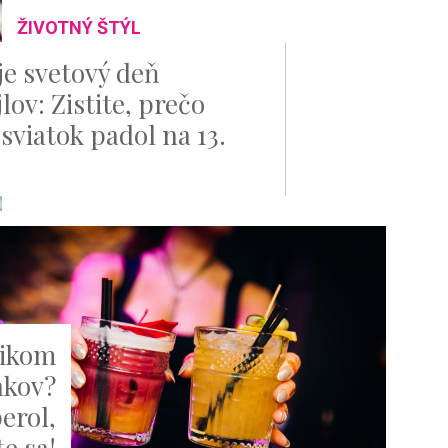
ŽIVOTNÝ ŠTÝL
je svetový deň
lov: Zistite, prečo
sviatok padol na 13.
šikom
nkov?
erol,
te sa!