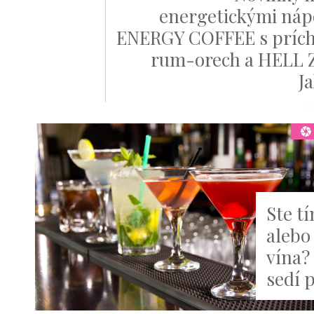
energetickými náp
ENERGY COFFEE s príc
rum-orech a HELL
J
Ste t
alebo
vína? 
sedí 