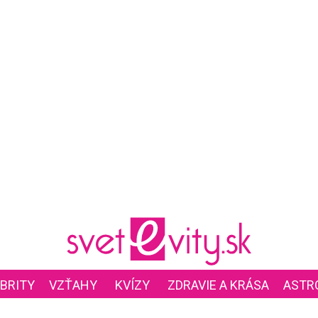
BRITY
VZŤAHY
KVÍZY
ZDRAVIE A KRÁSA
ASTR