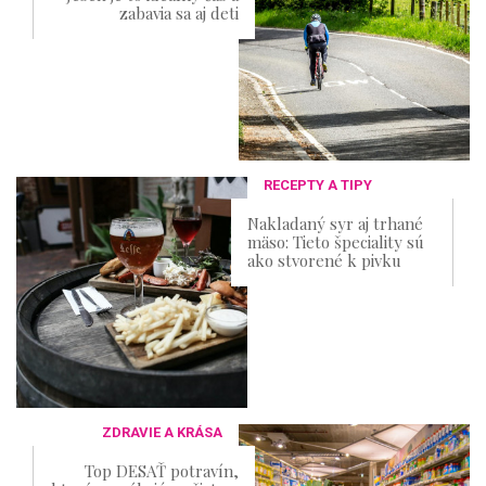
zabavia sa aj deti
RECEPTY A TIPY
Nakladaný syr aj trhané
mäso: Tieto špeciality sú
ako stvorené k pivku
ZDRAVIE A KRÁSA
Top DESAŤ potravín,