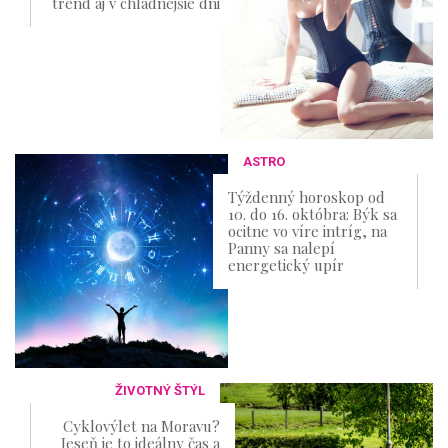
trend aj v chladnejšie dni
ASTRO
Týždenný horoskop od
10. do 16. októbra: Býk sa
ocitne vo víre intríg, na
Panny sa nalepí
energetický upír
ŽIVOTNÝ ŠTÝL
Cyklovýlet na Moravu?
Jeseň je to ideálny čas a