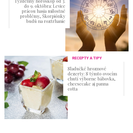
Týždenný horoskop od 3.
do 9. októbra: Levice
prácou hasia milostné
problémy, Škorpiónky
budú na roztrhanie
RECEPTY A TIPY
Sladučké hroznové
dezerty: S týmto ovocím
chutí výborne bábovka,
cheesecake aj panna
cotta