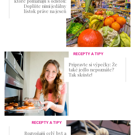
ktoré pomáhajú s očistou:
Doplňte nimi jedálny
lístok práve na jeseň
RECEPTY A TIPY
Pripravte si výpečky: Že
také jedlo nepoznáte?
Tak skúste!
RECEPTY A TIPY
Rozvoňajú celý byt a