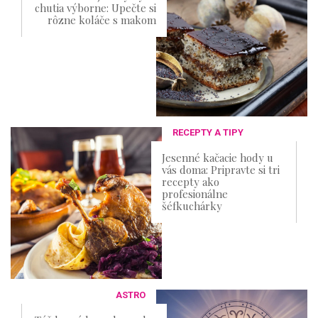
chutia výborne: Upečte si
rôzne koláče s makom
RECEPTY A TIPY
Jesenné kačacie hody u
vás doma: Pripravte si tri
recepty ako
profesionálne
šéfkuchárky
ASTRO