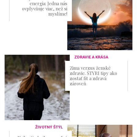
energia: Jedna nás
ovplyvňuje viac, než si
myslíme!
ZDRAVIE A KRÁSA
Zima verzus ženské
zdravie. ŠTYRI tipy ako
zostať fit a zdravá
zároveň
ŽIVOTNÝ ŠTÝL