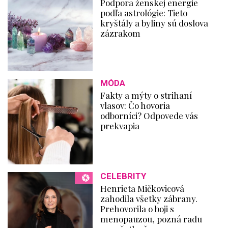
Podpora ženskej energie
podľa astrológie: Tieto
kryštály a byliny sú doslova
zázrakom
MÓDA
Fakty a mýty o strihaní
vlasov: Čo hovoria
odborníci? Odpovede vás
prekvapia
CELEBRITY
Henrieta Mičkovicová
zahodila všetky zábrany.
Prehovorila o boji s
menopauzou, pozná radu