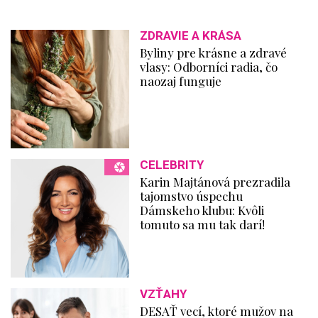
ZDRAVIE A KRÁSA
Byliny pre krásne a zdravé
vlasy: Odborníci radia, čo
naozaj funguje
CELEBRITY
Karin Majtánová prezradila
tajomstvo úspechu
Dámskeho klubu: Kvôli
tomuto sa mu tak darí!
VZŤAHY
DESAŤ vecí, ktoré mužov na