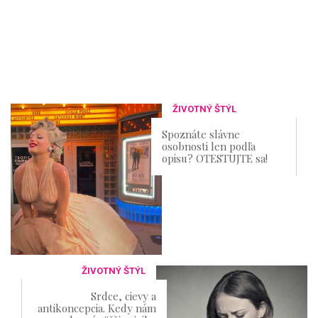
ŽIVOTNÝ ŠTÝL
Spoznáte slávne
osobnosti len podľa
opisu? OTESTUJTE sa!
ŽIVOTNÝ ŠTÝL
Srdce, cievy a
antikoncepcia. Kedy nám