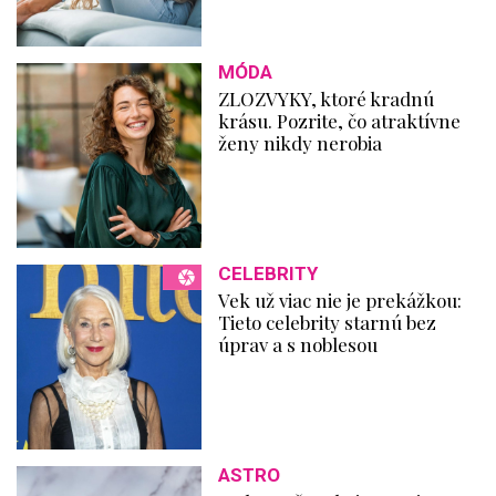
MÓDA
ZLOZVYKY, ktoré kradnú
krásu. Pozrite, čo atraktívne
ženy nikdy nerobia
CELEBRITY
Vek už viac nie je prekážkou:
Tieto celebrity starnú bez
úprav a s noblesou
ASTRO