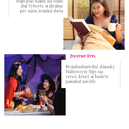
Najlepšie knihy na voľné
dni: Vyberte si ideálne
pre našu ženskú dušu
ŽIVOTNÝ ŠTÝL
Nezabudnuteľný dámsky
Halloween: Tipy na
večer, ktorý si budete
pamätať navždy