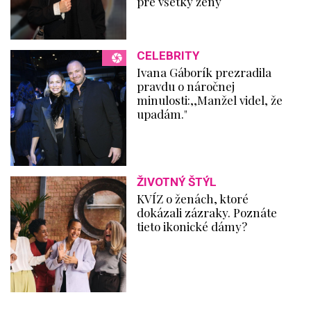
pre všetky ženy
CELEBRITY
Ivana Gáborík prezradila
pravdu o náročnej
minulosti:,,Manžel videl, že
upadám."
ŽIVOTNÝ ŠTÝL
KVÍZ o ženách, ktoré
dokázali zázraky. Poznáte
tieto ikonické dámy?