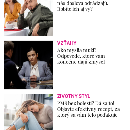
nás doslova odrádzajú.
Robíte ich aj vy?
VZŤAHY
Ako myslia muži?
Odpovede, ktoré vám
konečne dajú zmysel
ŽIVOTNÝ ŠTÝL
PMS bez bolesti? Dá sa to!
Objavte efektívny recept, za
ktorý sa vám telo poďakuje