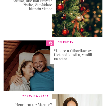
všetko, aké boli kedysi?
Zistite, či ovládate
históriu Vianoc
CELEBRITY
Vianoce u Gáboríkovcov:
Niet nad klasiku, vsadili
na retro
ZDRAVIE A KRÁSA
Nepribrať cez Vianoce?