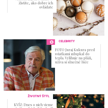
Zistite, ako dobre ich
ovládate
CELEBRITY
FOTO Juraj Kukura pred
sviatkami zdupkal do
tepla. Vylihuje na pláži,
užíva si slnečné lúče
ŽIVOTNÝ ŠTÝL
KVÍZ: Dnes o nich vieme