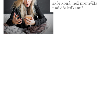
skôr koná, než premýšľa
nad dôsledkami?