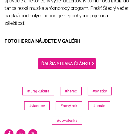
aj ovocie a nekonečný výber dezertov. K tomu hostí lákala do
tanca rezká muzika a rôznorodý program. Prežiť Štedrý večer
na pláži pod holým nebom je nepochybne príjemná
záležitosť.
FOTO HERCA NÁJDETE V GALÉRII
ĎALŠIA STRANA ČLÁNKU
#juraj kukura
#herec
#sviatky
#vianoce
#nový rok
#omán
#dovolenka