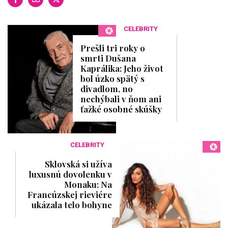
CELEBRITY
Prešli tri roky o
smrti Dušana
Kaprálika: Jeho život
bol úzko spätý s
divadlom, no
nechýbali v ňom ani
ťažké osobné skúšky
CELEBRITY
Sklovská si užíva
luxusnú dovolenku v
Monaku: Na
Francúzskej rieviére
ukázala telo bohyne