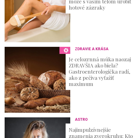
môže s vaším telom urobiť
hotové zázraky
ZDRAVIE A KRÁSA
Je celozrnná múka naozaj
ZDRAVŠIA ako biela?
Gastroenterologička radí,
ako z pečiva vyťažiť
maximum
ASTRO
Najimpulzívnejšie
znamenia zverokruhu: Kto