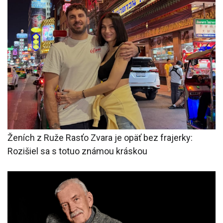
Ženích z Ruže Rasťo Zvara je opäť bez frajerky:
Rozišiel sa s totuo známou kráskou