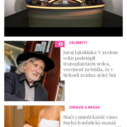
s
,
3
6
s
e
c
o
n
CELEBRITY
d
s
Juraj Jakubisko: V zrelom
veku podstúpil
transplantáciu srdca,
verejnosť netušila, že v
tichosti zvádza aj iný boj
ZDRAVIE A KRÁSA
Stačí 5 minút každé ráno:
Suchá lymfatická masáž