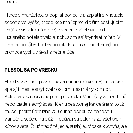
hodinu.
Herec s manželkou si dopriali pohodlie a zaplatili si v lietadle
sedenie vo vyššej triede, kde mali oproti ďalším cestujúcim
lepší servis a komfortnejšie sedenie. Z letiska to do
luxusného hotela trvalo autobusom asi štyridsať minút. V
Ománe boli štyri hodiny popoludní a tak si mohli hneď po
príchode vychutnávať slnečné lúče.
PLESOL SA PO VRECKU
Hotel s vlastnou plážou, bazénmi, niekoľkými reštauráciami,
spa aj fitnes poskytoval hosťom maximálny komfort.
Kukurovci sa poriadne plesli po vrecku. Vianočný zájazd totiž
nebol žiaden lacný špás. Klienti cestovnej kancelárie si totiž
museli priplatiť približne 250 eur na osobu za honosnú
vianočnú večeru na pláži. Podávali sa pokrmy zo všetkých
kútov sveta. Či už tradičné jedlá, sushi, európska kuchyňa, ale