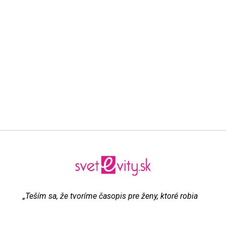
„Teším sa, že tvoríme časopis pre ženy, ktoré robia
všetko pre to, aby boli šťastné“
Evita Urbaníková