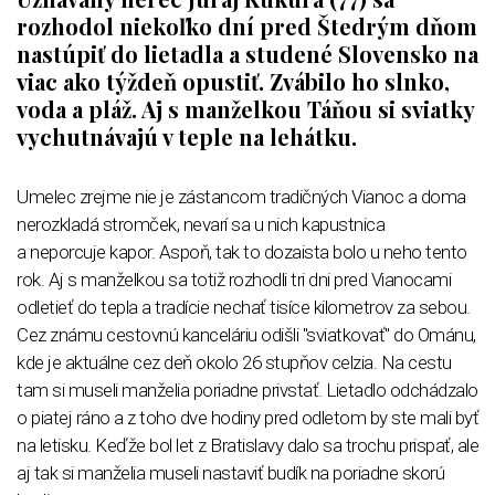
rozhodol niekoľko dní pred Štedrým dňom
nastúpiť do lietadla a studené Slovensko na
viac ako týždeň opustiť. Zvábilo ho slnko,
voda a pláž. Aj s manželkou Táňou si sviatky
vychutnávajú v teple na lehátku.
Umelec zrejme nie je zástancom tradičných Vianoc a doma
nerozkladá stromček, nevarí sa u nich kapustnica
a neporcuje kapor. Aspoň, tak to dozaista bolo u neho tento
rok. Aj s manželkou sa totiž rozhodli tri dni pred Vianocami
odletieť do tepla a tradície nechať tisíce kilometrov za sebou.
Cez známu cestovnú kanceláriu odišli "sviatkovať" do Ománu,
kde je aktuálne cez deň okolo 26 stupňov celzia. Na cestu
tam si museli manželia poriadne privstať. Lietadlo odchádzalo
o piatej ráno a z toho dve hodiny pred odletom by ste mali byť
na letisku. Keďže bol let z Bratislavy dalo sa trochu prispať, ale
aj tak si manželia museli nastaviť budík na poriadne skorú