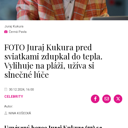
Juraj Kukura
Černá Pavla
FOTO Juraj Kukura pred
sviatkami zdupkal do tepla.
Vylihuje na pláži, užíva si
slnečné lúče
30.12.2024, 16:00
CELEBRITY
Autor:
NINA KOŠECKÁ
Uznávaný herec Juraj Kukura (77) sa