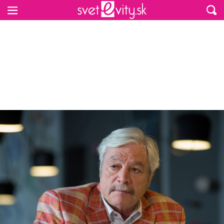
Preskočiť na hlavný obsah