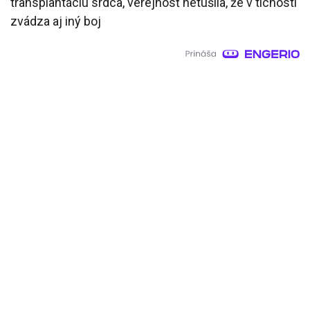
transplantáciu srdca, verejnosť netušila, že v tichosti
zvádza aj iný boj