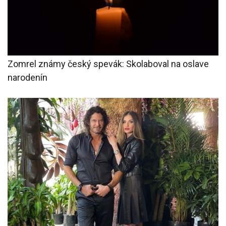
Zomrel známy český spevák: Skolaboval na oslave
narodenín