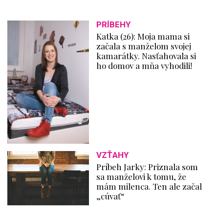
PRÍBEHY
Katka (26): Moja mama si
začala s manželom svojej
kamarátky. Nasťahovala si
ho domov a mňa vyhodili!
VZŤAHY
Príbeh Jarky: Priznala som
sa manželovi k tomu, že
mám milenca. Ten ale začal
„cúvať“