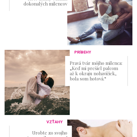
dokonalých milencov
PRÍBEHY
Pravá tvár môjho milenca:
„Keď mi prešiel palcom
až k okraju nohavičiek​,
bola som hotová.“
VZŤAHY
Urobte zo svojho