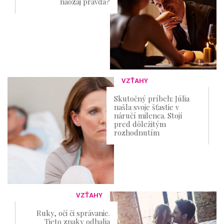
naozaj pravda?
VZŤAHY
Skutočný príbeh: Júlia
našla svoje šťastie v
náručí milenca. Stojí
pred dôležitým
rozhodnutím
VZŤAHY
Ruky, oči či správanie.
Tieto znaky odhalia