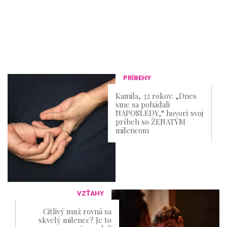
PRÍBEHY
Kamila, 32 rokov: „Dnes
sme sa pohádali
NAPOSLEDY,“ hovorí svoj
príbeh so ŽENATÝM
milencom​
VZŤAHY
Citlivý muž rovná sa
skvelý milenec? Je to