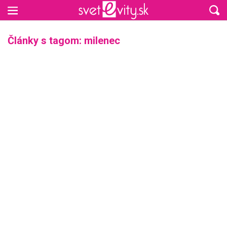
Preskočiť na hlavný obsah
Články s tagom: milenec