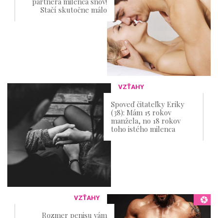
partnera milenca snov!
Stačí skutočne málo
VZŤAHY
Spoveď čitateľky Eriky
(38): Mám 15 rokov
manžela, no 18 rokov
toho istého milenca
VZŤAHY
Rozmer penisu vám