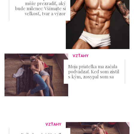
môže prezradiť, aký
bude milenec: Všímajte si
veľkosť, tvar a výzor
VZŤAHY
Moja priateľka ma začala
podvádzať. Keď som zistil
s kým, zosypal som sa
VZŤAHY