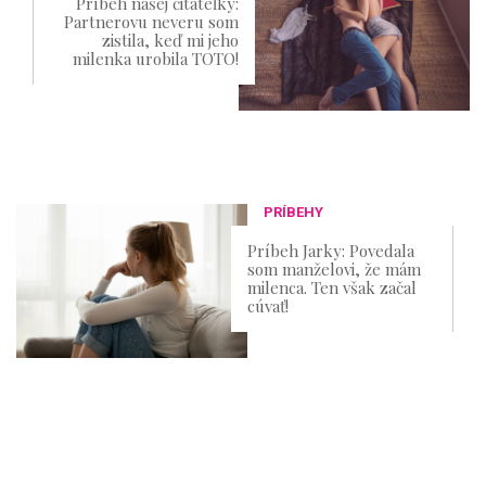
Príbeh našej čitateľky:
Partnerovu neveru som
zistila, keď mi jeho
milenka urobila TOTO!
PRÍBEHY
Príbeh Jarky: Povedala
som manželovi, že mám
milenca. Ten však začal
cúvať!