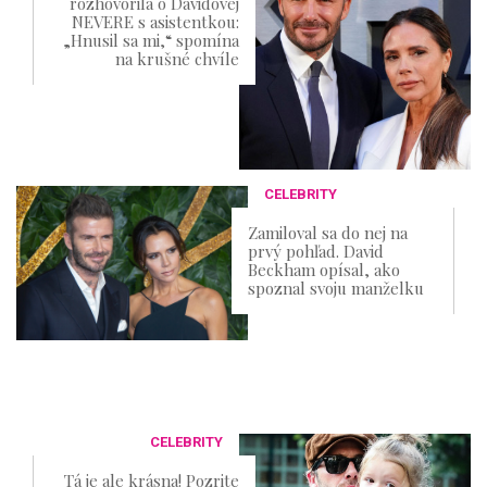
rozhovorila o Davidovej
NEVERE s asistentkou:
„Hnusil sa mi,“ spomína
na krušné chvíle
CELEBRITY
Zamiloval sa do nej na
prvý pohľad. David
Beckham opísal, ako
spoznal svoju manželku
CELEBRITY
Tá je ale krásna! Pozrite