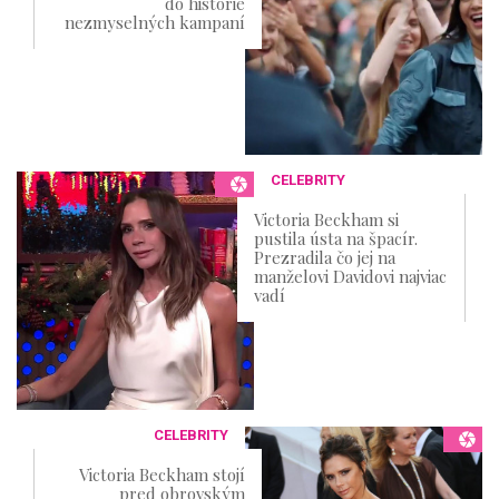
do histórie
nezmyselných kampaní
CELEBRITY
Victoria Beckham si
pustila ústa na špacír.
Prezradila čo jej na
manželovi Davidovi najviac
vadí
CELEBRITY
Victoria Beckham stojí
pred obrovským