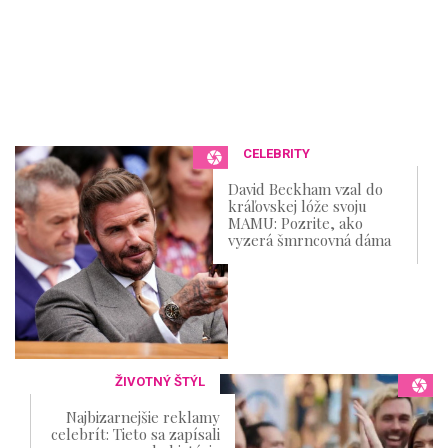
CELEBRITY
David Beckham vzal do
kráľovskej lóže svoju
MAMU: Pozrite, ako
vyzerá šmrncovná dáma
ŽIVOTNÝ ŠTÝL
Najbizarnejšie reklamy
celebrít: Tieto sa zapísali