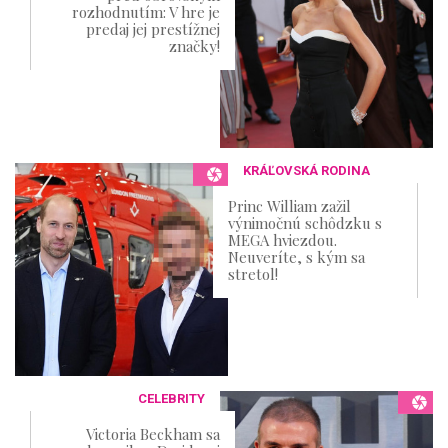
rozhodnutím: V hre je
predaj jej prestížnej
značky!
KRÁĽOVSKÁ RODINA
Princ William zažil
výnimočnú schôdzku s
MEGA hviezdou.
Neuveríte, s kým sa
stretol!
CELEBRITY
Victoria Beckham sa