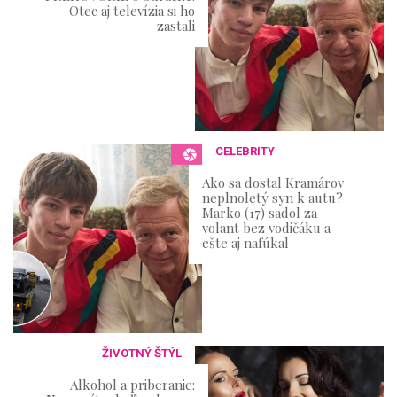
Otec aj televízia si ho
zastali
CELEBRITY
Ako sa dostal Kramárov
neplnoletý syn k autu?
Marko (17) sadol za
volant bez vodičáku a
ešte aj nafúkal
ŽIVOTNÝ ŠTÝL
Alkohol a priberanie: