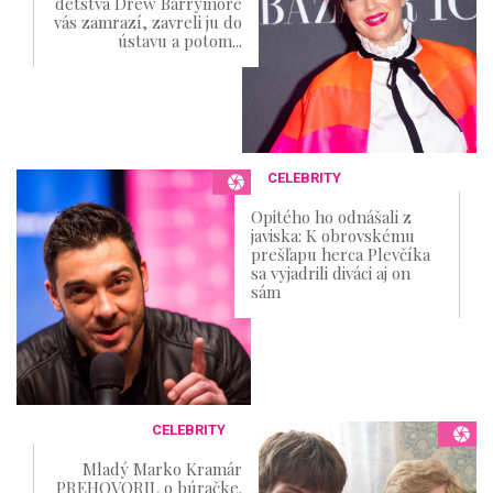
detstva Drew Barrymore
vás zamrazí, zavreli ju do
ústavu a potom...
CELEBRITY
Opitého ho odnášali z
javiska: K obrovskému
prešľapu herca Plevčíka
sa vyjadrili diváci aj on
sám
CELEBRITY
Mladý Marko Kramár
PREHOVORIL o búračke.