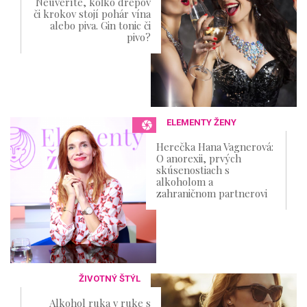
Neuveríte, koľko drepov
či krokov stojí pohár vína
alebo piva. Gin tonic či
pivo?
ELEMENTY ŽENY
Herečka Hana Vagnerová:
O anorexii, prvých
skúsenostiach s
alkoholom a
zahraničnom partnerovi
ŽIVOTNÝ ŠTÝL
Alkohol ruka v ruke s