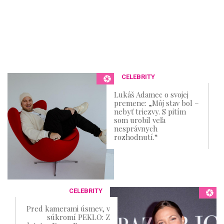
CELEBRITY
Lukáš Adamec o svojej
premene: „Môj stav bol –
nebyť triezvy. S pitím
som urobil veľa
nesprávnych
rozhodnutí.“
CELEBRITY
Pred kamerami úsmev, v
súkromí PEKLO: Z