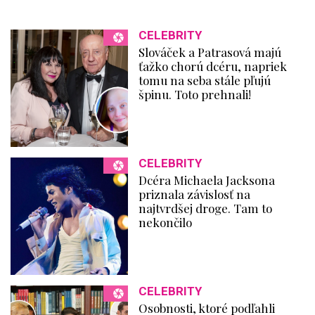
CELEBRITY
Slováček a Patrasová majú
ťažko chorú dcéru, napriek
tomu na seba stále pľujú
špinu. Toto prehnali!
CELEBRITY
Dcéra Michaela Jacksona
priznala závislosť na
najtvrdšej droge. Tam to
nekončilo
CELEBRITY
Osobnosti, ktoré podľahli