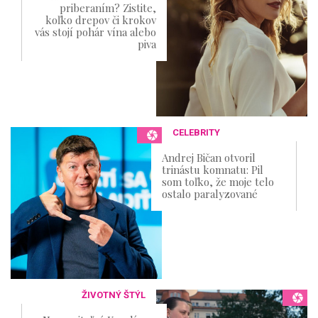
priberaním? Zistite,
koľko drepov či krokov
vás stojí pohár vína alebo
piva
CELEBRITY
Andrej Bičan otvoril
trinástu komnatu: Pil
som toľko, že moje telo
ostalo paralyzované
ŽIVOTNÝ ŠTÝL