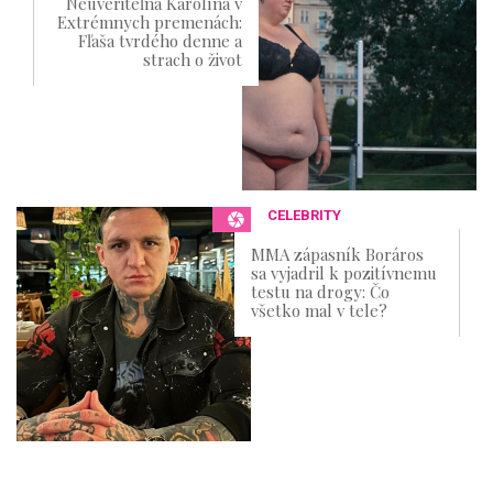
Neuveriteľná Karolína v
Extrémnych premenách:
Fľaša tvrdého denne a
strach o život
CELEBRITY
MMA zápasník Boráros
sa vyjadril k pozitívnemu
testu na drogy: Čo
všetko mal v tele?