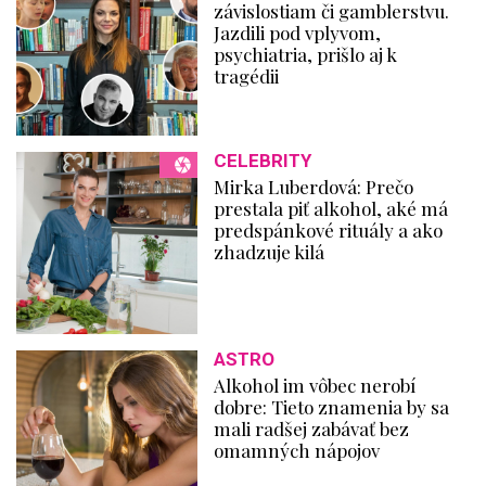
závislostiam či gamblerstvu.
Jazdili pod vplyvom,
psychiatria, prišlo aj k
tragédii
CELEBRITY
Mirka Luberdová: Prečo
prestala piť alkohol, aké má
predspánkové rituály a ako
zhadzuje kilá
ASTRO
Alkohol im vôbec nerobí
dobre: Tieto znamenia by sa
mali radšej zabávať bez
omamných nápojov