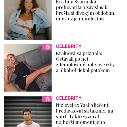
Kristína Svarinská
prehovorila o závislosti:
Prešla si divokým obdobím,
dnes už je minulosťou
CELEBRITY
Krainová sa priznala:
Ostávali po nej
zdemolované hotelové izby
a alkohol tiekol potokom
CELEBRITY
Nízlovej ex Yael o liečení:
Predávkoval sa takmer na
smrť. Takto vyzeral
najhorší moment jeho