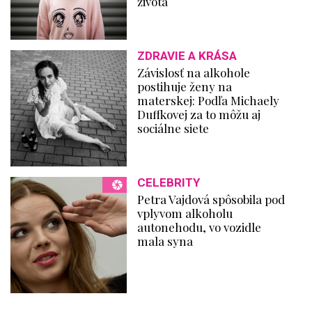
života
ZDRAVIE A KRÁSA
Závislosť na alkohole
postihuje ženy na
materskej: Podľa Michaely
Duffkovej za to môžu aj
sociálne siete
CELEBRITY
Petra Vajdová spôsobila pod
vplyvom alkoholu
autonehodu, vo vozidle
mala syna