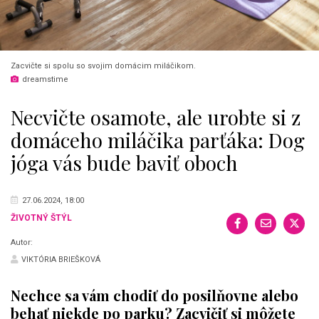
Zacvičte si spolu so svojim domácim miláčikom.
dreamstime
Necvičte osamote, ale urobte si z
domáceho miláčika parťáka: Dog
jóga vás bude baviť oboch
27.06.2024, 18:00
ŽIVOTNÝ ŠTÝL
Autor:
VIKTÓRIA BRIEŠKOVÁ
Nechce sa vám chodiť do posilňovne alebo
behať niekde po parku? Zacvičiť si môžete