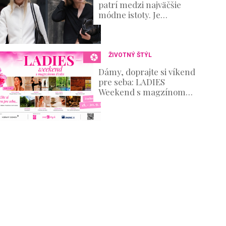
patrí medzi najväčšie
módne istoty. Je
elegantná, nadčasová a
zároveň ponúka
nekonečné možnosti
ŽIVOTNÝ ŠTÝL
Dámy, doprajte si víkend
pre seba: LADIES
Weekend s magzínom
Evita prinesie oddych aj
množstvo inšpirácie