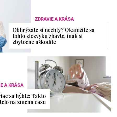
ZDRAVIE A KRÁSA
Obhrýzate si nechty? Okamžite sa
tohto zlozvyku zbavte, inak si
zbytočne uškodíte
IE A KRÁSA
iac sa hýbte: Takto
 telo na zmenu času