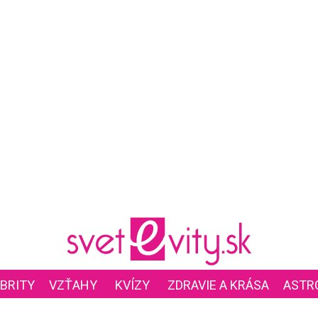
BRITY
VZŤAHY
KVÍZY
ZDRAVIE A KRÁSA
ASTR