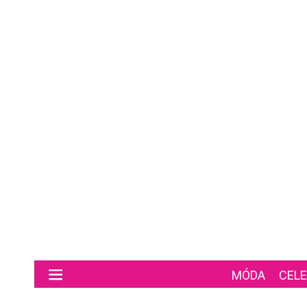
Preskočiť na hlavný obsah
MÓDA
CELE