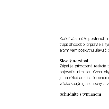
Kašeľ vás môže postihnúť najm
trápiť dlhodobo, pripravte si 
a tým vám poskytnú úľavu či z
Skvelý na zápal
Zápal je prirodzená reakcia t
bojovať s infekciou. Chronic
je napríklad artritída či och
vďaka ktorým je schopný znížiť
Schudnite s tymianom