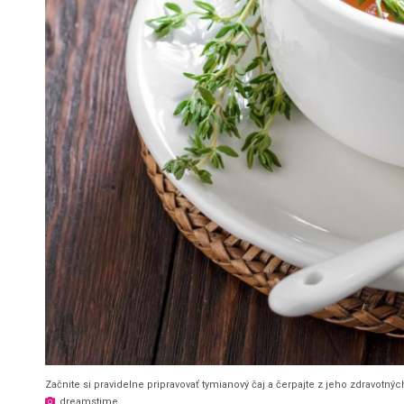
Začnite si pravidelne pripravovať tymianový čaj a čerpajte z jeho zdravotnýc
dreamstime