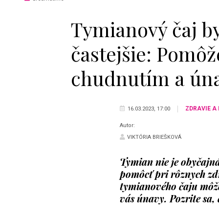
Tymianový čaj by
častejšie: Pomôž
chudnutím a ún
ZDRAVIE A
16.03.2023, 17:00
Autor:
VIKTÓRIA BRIEŠKOVÁ
Tymian nie je obyčajná
pomôcť pri rôznych zd
tymianového čaju môže
vás únavy. Pozrite sa,