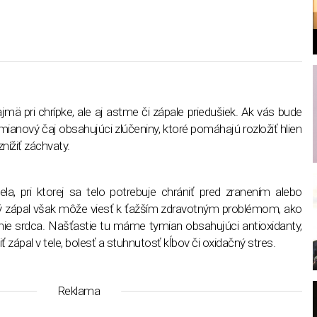
ä pri chrípke, ale aj astme či zápale priedušiek. Ak vás bude
l
tymianový čaj obsahujúci zlúčeniny, ktoré pomáhajú rozložiť hlien
nížiť záchvaty.
ela, pri ktorej sa telo potrebuje chrániť pred zranením alebo
ký zápal však môže viesť k ťažším zdravotným problémom, ako
orenie srdca. Našťastie tu máme tymian obsahujúci antioxidanty,
 zápal v tele, bolesť a stuhnutosť kĺbov či oxidačný stres.
Reklama