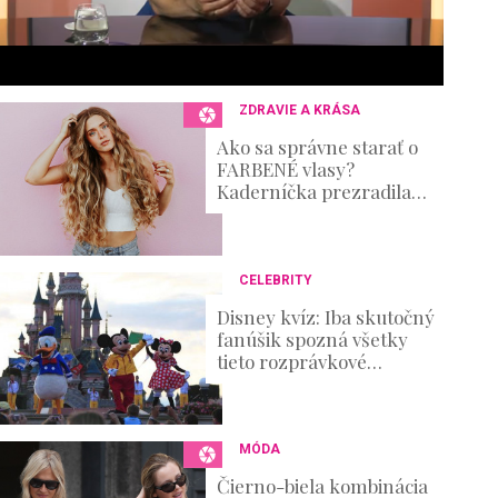
6
s
e
c
o
n
ZDRAVIE A KRÁSA
d
s
Ako sa správne starať o
V
FARBENÉ vlasy?
o
Kaderníčka prezradila
u
postup, ktorý zvládnete aj
m
doma
e
0
%
CELEBRITY
Disney kvíz: Iba skutočný
fanúšik spozná všetky
tieto rozprávkové
postavičky!
MÓDA
Čierno-biela kombinácia