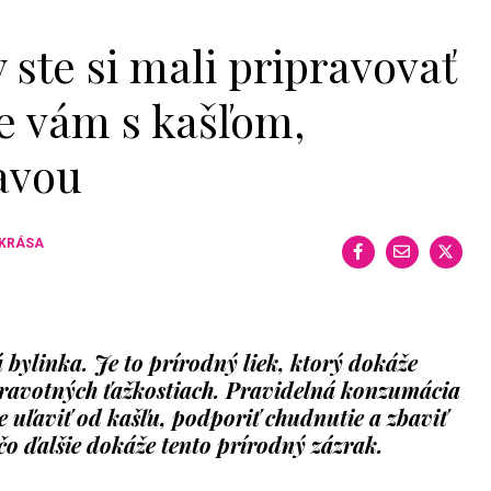
 ste si mali pripravovať
e vám s kašľom,
avou
 KRÁSA
 bylinka. Je to prírodný liek, ktorý dokáže
ravotných ťažkostiach. Pravidelná konzumácia
 uľaviť od kašľu, podporiť chudnutie a zbaviť
 čo ďalšie dokáže tento prírodný zázrak.