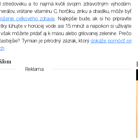
d stredoveku a to najmä kvôli svojim zdravotným výhodám.
erálov, vrátane vitamínu C, horčíku, zinku a draslíku, môže byť
epšenie celkového zdravia
. Najlepšie bude, ak si ho pripravíte
tky lúhujte v horúcej vode asi 15 minút a napokon si užívajte
 však môžete pridať aj k mäsu alebo grilovanej zelenine. Prečo
stejšie? Tymian je prírodný zázrak, ktorý
dokáže pomôcť pri
ch
.
ašľom
Reklama
f
i
t
,