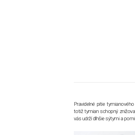
Pravidelné pitie tymianovéh
totiž tymian schopný znižova
vás udrží dlhšie sýtymi a pom