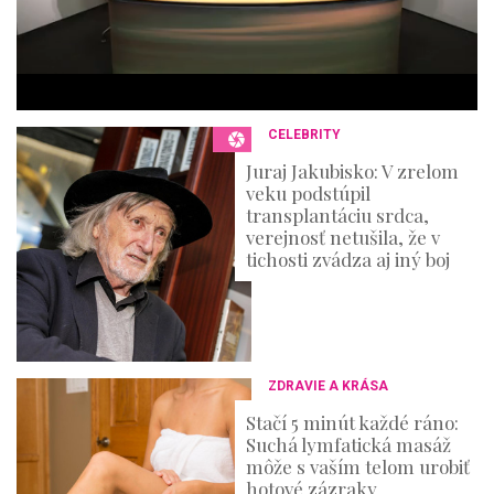
3
6
s
e
c
o
n
CELEBRITY
d
s
Juraj Jakubisko: V zrelom
veku podstúpil
transplantáciu srdca,
verejnosť netušila, že v
tichosti zvádza aj iný boj
ZDRAVIE A KRÁSA
Stačí 5 minút každé ráno:
Suchá lymfatická masáž
môže s vaším telom urobiť
hotové zázraky