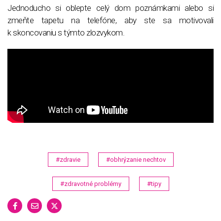
Jednoducho si oblepte celý dom poznámkami alebo si
zmeňte tapetu na telefóne, aby ste sa motivovali
k skoncovaniu s týmto zlozvykom.
#zdravie
#obhrýzanie nechtov
#zdravotné problémy
#tipy