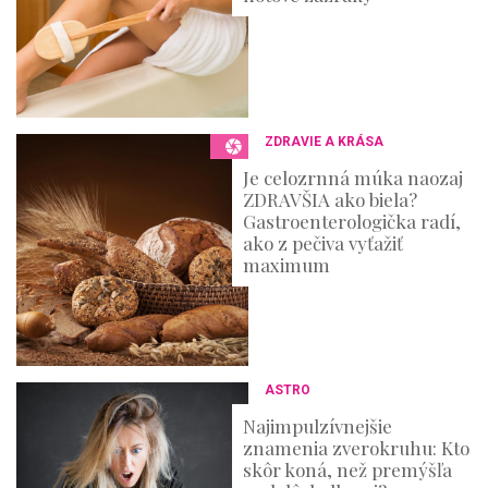
ZDRAVIE A KRÁSA
Je celozrnná múka naozaj
ZDRAVŠIA ako biela?
Gastroenterologička radí,
ako z pečiva vyťažiť
maximum
ASTRO
Najimpulzívnejšie
znamenia zverokruhu: Kto
skôr koná, než premýšľa