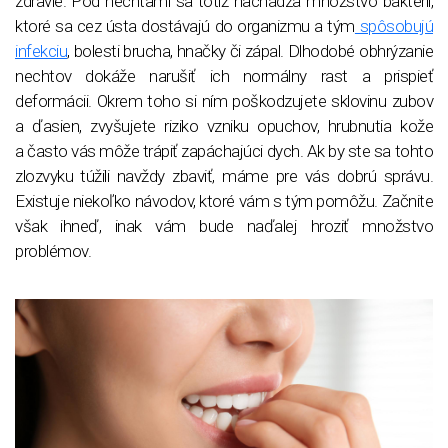
zdravie. Pod nechtami sa totiž nachádza množstvo baktérii,
ktoré sa cez ústa dostávajú do organizmu a tým
spôsobujú
infekciu
, bolesti brucha, hnačky či zápal. Dlhodobé obhrýzanie
nechtov dokáže narušiť ich normálny rast a prispieť
deformácii. Okrem toho si ním poškodzujete sklovinu zubov
a ďasien, zvyšujete riziko vzniku opuchov, hrubnutia kože
a často vás môže trápiť zapáchajúci dych. Ak by ste sa tohto
zlozvyku túžili navždy zbaviť, máme pre vás dobrú správu.
Existuje niekoľko návodov, ktoré vám s tým pomôžu. Začnite
však ihneď, inak vám bude naďalej hroziť množstvo
problémov.