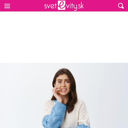
Preskočiť na hlavný obsah