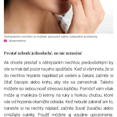
Obhrýzaním nechtov si môžete spôsobiť vážne zdravotné problémy.
dreamstime
Prestať nebude jednoduché, no nie nemožné
Ak chcete prestať s obhrýzaním nechtov, predovšetkým by
ste si mali dať pozor na jeho spúšťače. Keď si všimnete, že si
do nechtov hryziete napríklad pri sedení a čakaní, začnite si
čítať časopis alebo knihu, aby ste sa zamestnali. Takisto
môžete so sebou nosiť stresovú loptičku. Pomôcť vám však
môže aj manikúra či krémy na ruky s horkou chuťou, ktoré
vás od hryzenia okamžite odradia. Keď nebude zaberať ani to,
naneste si na nechty náplasť, začnite žuvať žuvačku alebo
cmúľajte cukríky. Použiť môžete aj vizuálne upozornenia.