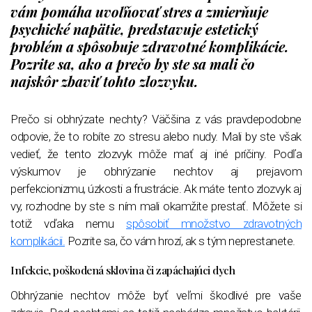
vám pomáha uvoľňovať stres a zmierňuje
psychické napätie, predstavuje estetický
problém a spôsobuje zdravotné komplikácie.
Pozrite sa, ako a prečo by ste sa mali čo
najskôr zbaviť tohto zlozvyku.
Prečo si obhrýzate nechty? Väčšina z vás pravdepodobne
odpovie, že to robíte zo stresu alebo nudy. Mali by ste však
vedieť, že tento zlozvyk môže mať aj iné príčiny. Podľa
výskumov je obhrýzanie nechtov aj prejavom
perfekcionizmu, úzkosti a frustrácie. Ak máte tento zlozvyk aj
vy, rozhodne by ste s ním mali okamžite prestať. Môžete si
totiž vďaka nemu
spôsobiť množstvo zdravotných
komplikácii.
Pozrite sa, čo vám hrozí, ak s tým neprestanete.
Infekcie, poškodená sklovina či zapáchajúci dych
Obhrýzanie nechtov môže byť veľmi škodlivé pre vaše