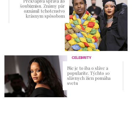
Prekvapivá správa zo
šoubiznisu. Známy pár
oznámil tehotenstvo
krásnym spôsobom
CELEBRITY
Nie je to iba o sláve a
popularite. Týchto 10
slávnych žien pomáha
svetu