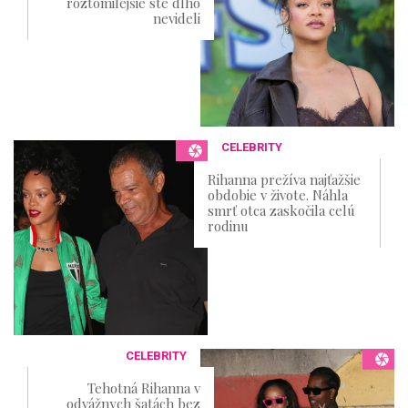
roztomilejšie ste dlho
nevideli
CELEBRITY
Rihanna prežíva najťažšie
obdobie v živote. Náhla
smrť otca zaskočila celú
rodinu
CELEBRITY
Tehotná Rihanna v
odvážnych šatách bez