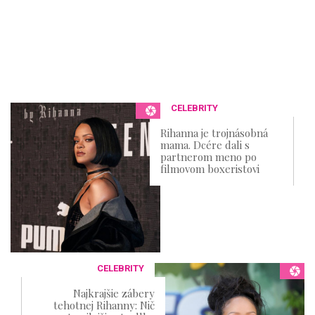
CELEBRITY
Rihanna je trojnásobná
mama. Dcére dali s
partnerom meno po
filmovom boxeristovi
CELEBRITY
Najkrajšie zábery
tehotnej Rihanny: Nič