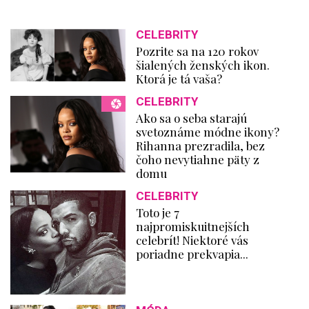
CELEBRITY
Pozrite sa na 120 rokov
šialených ženských ikon.
Ktorá je tá vaša?
CELEBRITY
Ako sa o seba starajú
svetoznáme módne ikony?
Rihanna prezradila, bez
čoho nevytiahne päty z
domu
CELEBRITY
Toto je 7
najpromiskuitnejších
celebrít! Niektoré vás
poriadne prekvapia...