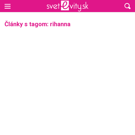
Preskočiť na hlavný obsah
Články s tagom: rihanna