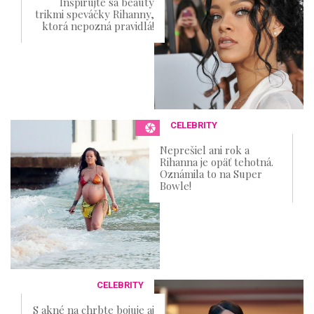
Inšpirujte sa beauty
trikmi speváčky Rihanny,
ktorá nepozná pravidlá!
CELEBRITY
Neprešiel ani rok a
Rihanna je opäť tehotná.
Oznámila to na Super
Bowle!
CELEBRITY
S akné na chrbte bojuje aj