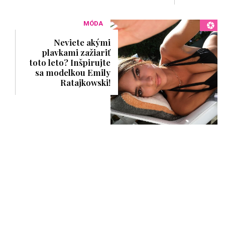
MÓDA
Neviete akými
plavkami zažiariť
toto leto? Inšpirujte
sa modelkou Emily
Ratajkowski!