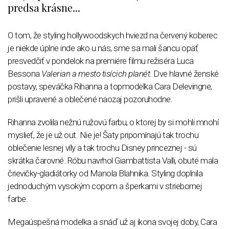
predsa krásne...
O tom, že styling hollywoodskych hviezd na červený koberec
je niekde úplne inde ako u nás, sme sa mali šancu opäť
presvedčiť v pondelok na premiére filmu režiséra Luca
Bessona
Valerian a mesto tisícich planét
. Dve hlavné ženské
postavy, speváčka Rihanna a topmodelka Cara Delevingne,
prišli upravené a oblečené naozaj pozoruhodne.
Rihanna zvolila nežnú ružovú farbu, o ktorej by si mohli mnohí
myslieť, že je už out. Nie je! Šaty pripomínajú tak trochu
oblečenie lesnej víly a tak trochu Disney princeznej - sú
skrátka čarovné. Róbu navrhol Giambattista Valli, obuté mala
črievičky-gladiátorky od Manola Blahnika. Styling doplnila
jednoduchým vysokým copom a šperkami v striebornej
farbe.
Megaúspešná modelka a snáď už aj ikona svojej doby, Cara