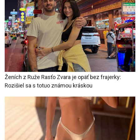
Ženích z Ruže Rasťo Zvara je opäť bez frajerky:
Rozišiel sa s totuo známou kráskou