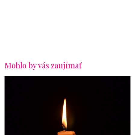
Mohlo by vás zaujímať