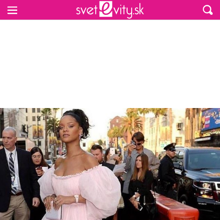
Preskočiť na hlavný obsah