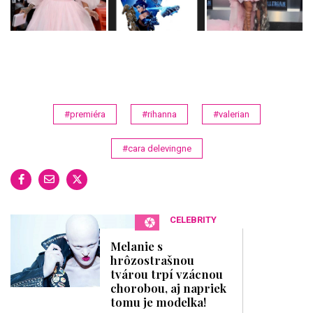
#premiéra
#rihanna
#valerian
#cara delevingne
CELEBRITY
Melanie s
hrôzostrašnou
tvárou trpí vzácnou
chorobou, aj napriek
tomu je modelka!