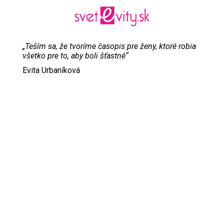
„Teším sa, že tvoríme časopis pre ženy, ktoré robia
všetko pre to, aby boli šťastné“
Evita Urbaníková
ODKAZY
Inzercia
Online inzercia
Kontakt