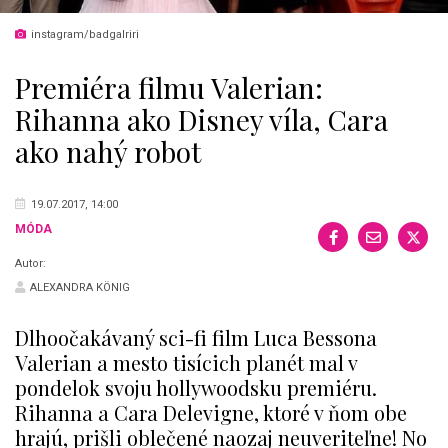
instagram/badgalriri
Premiéra filmu Valerian:
Rihanna ako Disney víla, Cara
ako nahý robot
19.07.2017, 14:00
MÓDA
Autor:
ALEXANDRA KÖNIG
Dlhoočakávaný sci-fi film Luca Bessona
Valerian a mesto tisícich planét mal v
pondelok svoju hollywoodsku premiéru.
Rihanna a Cara Delevigne, ktoré v ňom obe
hrajú, prišli oblečené naozaj neuveriteľne! No