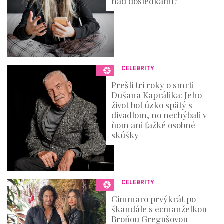
nad dôsledkami?
CELEBRITY
Prešli tri roky o smrti
Dušana Kaprálika: Jeho
život bol úzko spätý s
divadlom, no nechýbali v
ňom ani ťažké osobné
skúšky
CELEBRITY
Cimmaro prvýkrát po
škandále s ecmanželkou
Broňou Gregušovou