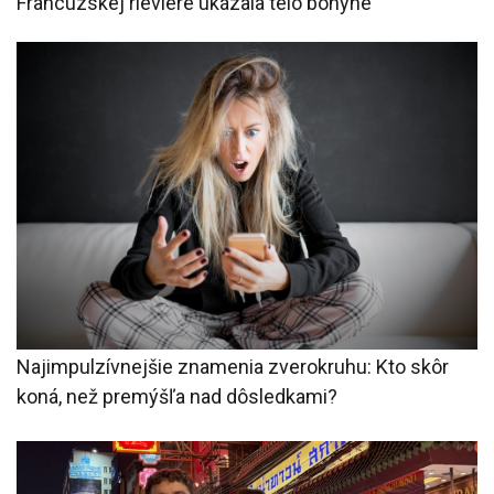
Francúzskej rieviére ukázala telo bohyne
Najimpulzívnejšie znamenia zverokruhu: Kto skôr
koná, než premýšľa nad dôsledkami?