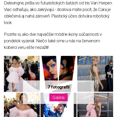
Delevingne, prišla vo futuristických šatách od Iris Van Herpen.
Viac odhaľujú, ako zakrývajú - doslova máte pocit, že Cara je
oblečená aj nahá zároveň. Plastický účes dotvára robotický
look.
Pozrite si, ako dve najväčšie módne ikony súčasnosti v
pondelok vyzerali. Niečo také sme u nás na červenom
koberci veru ešte nezažili!