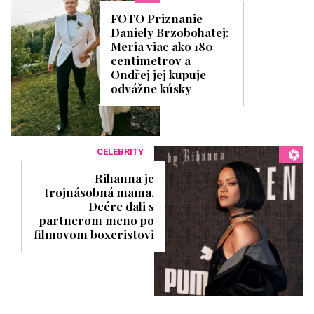
FOTO Priznanie
Daniely Brzobohatej:
Meria viac ako 180
centimetrov a
Ondřej jej kupuje
odvážne kúsky
CELEBRITY
Rihanna je
trojnásobná mama.
Dcére dali s
partnerom meno po
filmovom boxeristovi