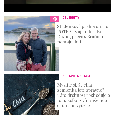
e
c
o
n
CELEBRITY
d
s
Studenková prehovorila o
POTRATE aj materstve:
Dôvod, prečo s Braňom
nemajú deti
ZDRAVIE A KRÁSA
Myslíte si, že chia
semienka jete správne?
Táto drobnosť rozhoduje o
tom, koľko živín vaše telo
skutočne využije