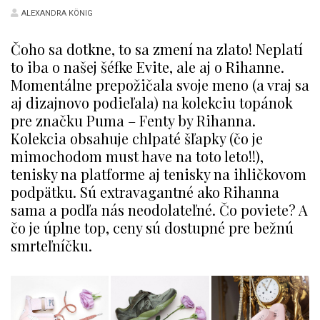
ALEXANDRA KÖNIG
Čoho sa dotkne, to sa zmení na zlato! Neplatí
to iba o našej šéfke Evite, ale aj o Rihanne.
Momentálne prepožičala svoje meno (a vraj sa
aj dizajnovo podieľala) na kolekciu topánok
pre značku Puma – Fenty by Rihanna.
Kolekcia obsahuje chlpaté šľapky (čo je
mimochodom must have na toto leto!!),
tenisky na platforme aj tenisky na ihličkovom
podpätku. Sú extravagantné ako Rihanna
sama a podľa nás neodolateľné. Čo poviete? A
čo je úplne top, ceny sú dostupné pre bežnú
smrteľníčku.