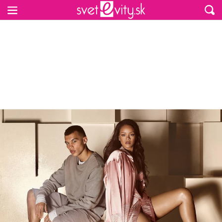
Preskočiť na hlavný obsah