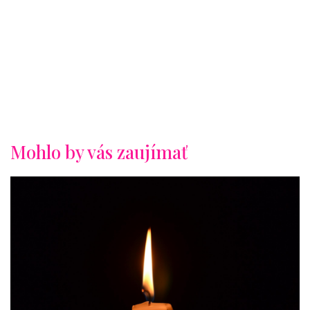
Mohlo by vás zaujímať