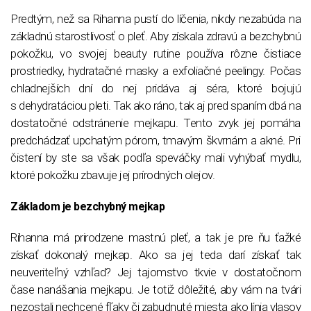
Predtým, než sa Rihanna pustí do líčenia, nikdy nezabúda na
základnú starostlivosť o pleť. Aby získala zdravú a bezchybnú
pokožku, vo svojej beauty rutine používa rôzne čistiace
prostriedky, hydratačné masky a exfoliačné peelingy. Počas
chladnejších dní do nej pridáva aj séra, ktoré bojujú
s dehydratáciou pleti. Tak ako ráno, tak aj pred spaním dbá na
dostatočné odstránenie mejkapu. Tento zvyk jej pomáha
predchádzať upchatým pórom, tmavým škvrnám a akné. Pri
čistení by ste sa však podľa speváčky mali vyhýbať mydlu,
ktoré pokožku zbavuje jej prírodných olejov.
Základom je bezchybný mejkap
Rihanna má prirodzene mastnú pleť, a tak je pre ňu ťažké
získať dokonalý mejkap. Ako sa jej teda darí získať tak
neuveriteľný vzhľad? Jej tajomstvo tkvie v dostatočnom
čase nanášania mejkapu. Je totiž dôležité, aby vám na tvári
nezostali nechcené fľaky či zabudnuté miesta ako línia vlasov