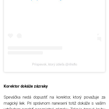
Príspevok, ktorý zdieľa @rihsflo
Korektor dokáže zázraky
Speváčka nedá dopustiť na korektor, ktorý považuje za
magický liek. Pri správnom nanesení totiž dokáže s vaším