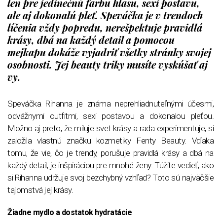
len pre jedinečnú farbu hlasu, sexi postavu,
ale aj dokonalú pleť. Speváčka je v trendoch
líčenia vždy popredu, nerešpektuje pravidlá
krásy, dbá na každý detail a pomocou
mejkapu dokáže vyjadriť všetky stránky svojej
osobnosti. Jej beauty triky musíte vyskúšať aj
vy.
Speváčka Rihanna je známa neprehliadnuteľnými účesmi,
odvážnymi outfitmi, sexi postavou a dokonalou pleťou.
Možno aj preto, že miluje svet krásy a rada experimentuje, si
založila vlastnú značku kozmetiky Fenty Beauty. Vďaka
tomu, že vie, čo je trendy, porušuje pravidlá krásy a dbá na
každý detail, je inšpiráciou pre mnohé ženy. Túžite vedieť, ako
si Rihanna udržuje svoj bezchybný vzhľad? Toto sú najväčšie
tajomstvá jej krásy.
Žiadne mydlo a dostatok hydratácie