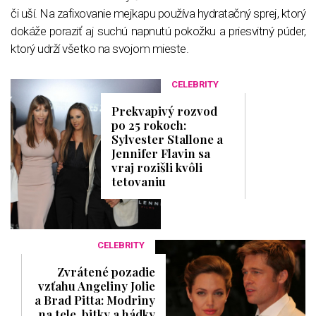
či uší. Na zafixovanie mejkapu používa hydratačný sprej, ktorý
dokáže poraziť aj suchú napnutú pokožku a priesvitný púder,
ktorý udrží všetko na svojom mieste.
CELEBRITY
Prekvapivý rozvod
po 25 rokoch:
Sylvester Stallone a
Jennifer Flavin sa
vraj rozišli kvôli
tetovaniu
CELEBRITY
Zvrátené pozadie
vzťahu Angeliny Jolie
a Brad Pitta: Modriny
na tele, bitky a hádky