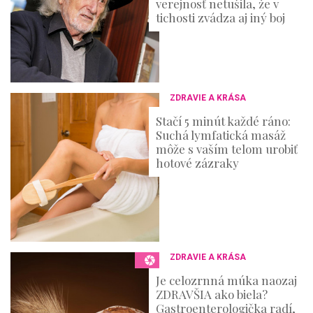
verejnosť netušila, že v
tichosti zvádza aj iný boj
ZDRAVIE A KRÁSA
Stačí 5 minút každé ráno:
Suchá lymfatická masáž
môže s vaším telom urobiť
hotové zázraky
ZDRAVIE A KRÁSA
Je celozrnná múka naozaj
ZDRAVŠIA ako biela?
Gastroenterologička radí,