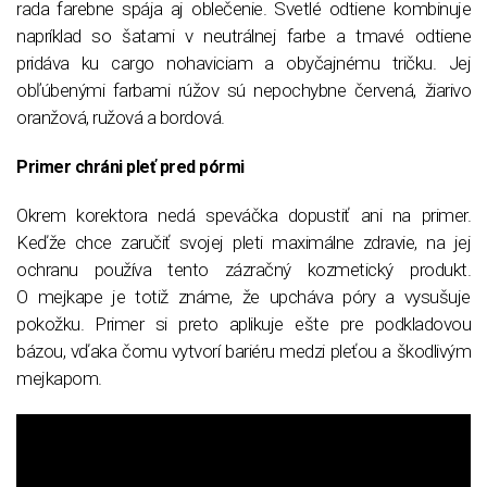
rada farebne spája aj oblečenie. Svetlé odtiene kombinuje
napríklad so šatami v neutrálnej farbe a tmavé odtiene
pridáva ku cargo nohaviciam a obyčajnému tričku. Jej
obľúbenými farbami rúžov sú nepochybne červená, žiarivo
oranžová, ružová a bordová.
Primer chráni pleť pred pórmi
Okrem korektora nedá speváčka dopustiť ani na primer.
Keďže chce zaručiť svojej pleti maximálne zdravie, na jej
ochranu používa tento zázračný kozmetický produkt.
O mejkape je totiž známe, že upcháva póry a vysušuje
pokožku. Primer si preto aplikuje ešte pre podkladovou
bázou, vďaka čomu vytvorí bariéru medzi pleťou a škodlivým
mejkapom.