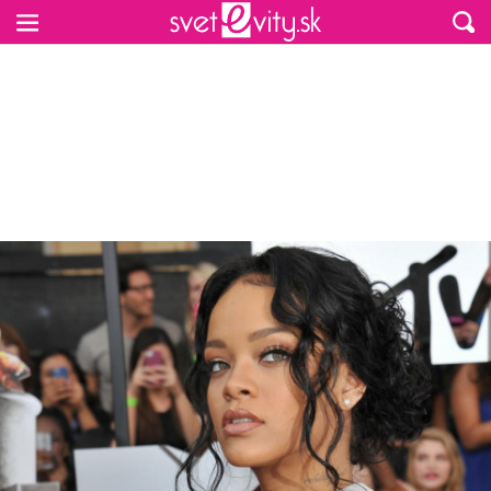
Preskočiť na hlavný obsah