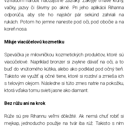
vzhľadom narobiť naozajstné zázraky. Zakryje tmavé kruhy,
vačky, jazvy či škvrny po akné. Pri jeho aplikácii Rihanna
odporúča, aby ste ho najskôr pár sekúnd zahriali na
rukách. Potom ho jemne naneste pod oči, pod obočie a na
koreň nosa.
Miluje viacúčelovú kozmetiku
Speváčka je milovníčkou kozmetických produktov, ktoré sú
viacúčelové. Napríklad bronzer si zvykne dávať na oči, a to
buď do vnútorného kútika, alebo ako podklad pod očný tieň.
Takisto vie využiť aj očné tiene, ktoré si rozdrví a zmieša ich
s telovým olejom. Následne si túto zmes natrie na pokožku,
ktorá vďaka tomu svieti jasne ako diamant.
Bez rúžu ani na krok
Rúže sú pre Rihannu veľmi dôležité. Ak nemá chuť robiť si
mejkap, jednoducho použije na tvár iba rúž. Takisto s ním