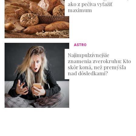
ako z pečiva vyťažiť
maximum
ASTRO
Najimpulzívnejšie
znamenia zverokruhu: Kto
skôr koná, než premýšľa
nad dôsledkami?