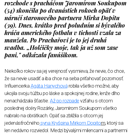
rozchode s pracháčom Jaromírom Soukupom
(54) skončila po dvanástich rokoch opäť v
náručí staronového partnera Mirka Dopitu
(39). Dnes, krátko pred poludním si bývalého
hráča amerického fotbalu v tichosti vzala za
manžela. Po Prachařovi je to jej druhá
svadba. „Holčičky moje, tak ja už som zase
pani," odkázala fanúšikom.
Niekoľko rokov sa jej verejnosť vysmieva, že nevie, čo chce,
že sa nevie usadiť a iba chce na seba priťahovať pozornosť.
Influencerka
Agáta Hanychová
robila všetko možné, aby
ukojila svoju túžbu po láske a spokojnej rodine, lenže dlho
nenachádzala šťastie.
Až po rozpade
vzťahu s otcom
poslednej dcéry Rozárky, Jaromírom Soukupom všetko
nabralo na obrátkach. Opäť sa zblížila s otcom jej
jedenásťročného
syna Kryšpina Mirkom Dopito
m
, ktorý sa
len nedávno rozviedol. Medzi bývalými milencami a partnermi