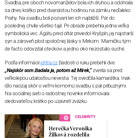
Svadba, pre oboch novomanželov bola ich druhou a odohrala
sa dnes krátko pred dvanástou hodinou na zámku neďaleko
Prahy. Na svadbu boli pozvaní len ich najbližší. Pár do
poslednej chvíle všetko tajil. Pri obrade prebehla jedna veľká
symbolická vec. Agátu pred oltár priviedol Kryšpín, jej najstarší
syn a zároveň plod spoločnej lásky s Mirkom. Mamičku tým
de facto odovzdal oteckovi a jedno oko nezostalo suché.
Podľa informácií
eXtra.cz
žiadosti o ruku prebehli dve.
„Najskôr som žiadala ja, potom až Mirek,“
zverila sa pred
veľkolepou udalosťou nevesta. Tej svedčila kamarátka. Inak
išlo naozaj skôr o veľmi komornú svadbu s pár príbuznými.
Na sociálnej sieti o radostnej novinke informovala
sledovateľov, krátko po uzavretí zväzku.
CELEBRITY
Herečka Veronika
Žilková rozdelila