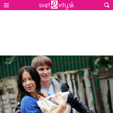
Preskočiť na hlavný obsah