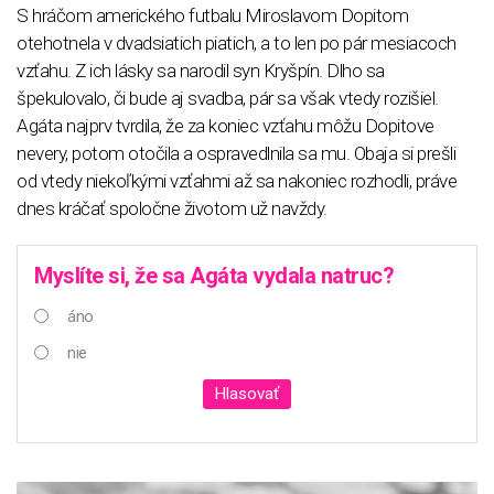
S hráčom amerického futbalu Miroslavom Dopitom
otehotnela v dvadsiatich piatich, a to len po pár mesiacoch
vzťahu. Z ich lásky sa narodil syn Kryšpín. Dlho sa
špekulovalo, či bude aj svadba, pár sa však vtedy rozišiel.
Agáta najprv tvrdila, že za koniec vzťahu môžu Dopitove
nevery, potom otočila a ospravedlnila sa mu. Obaja si prešli
od vtedy niekoľkými vzťahmi až sa nakoniec rozhodli, práve
dnes kráčať spoločne životom už navždy.
Myslíte si, že sa Agáta vydala natruc?
áno
nie
Hlasovať