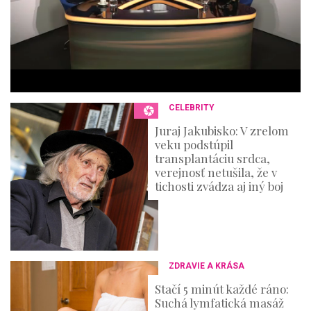
m
i
n
u
t
e
s
,
3
CELEBRITY
6
s
Juraj Jakubisko: V zrelom
e
veku podstúpil
c
o
transplantáciu srdca,
n
verejnosť netušila, že v
d
tichosti zvádza aj iný boj
s
ZDRAVIE A KRÁSA
Stačí 5 minút každé ráno:
Suchá lymfatická masáž