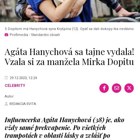
S Dopitom má Hanychová syna Kryšpína (12). Opäť sa dali dokopy iba nedávno.
Profimedia - Standardni obsah
Agáta Hanychová sa tajne vydala!
Vzala si za manžela Mirka Dopitu
29.12.2023, 12:24
CELEBRITY
Autor:
REDAKCIA EVITA
Influencerka Agáta Hanychová (38) je, ako
vždy samé prekvapenie. Po všetkých
trampotách v oblasti lásky a zvlášť po