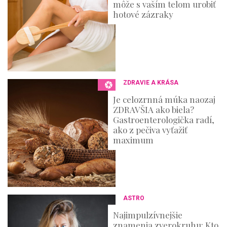
môže s vaším telom urobiť
hotové zázraky
ZDRAVIE A KRÁSA
Je celozrnná múka naozaj
ZDRAVŠIA ako biela?
Gastroenterologička radí,
ako z pečiva vyťažiť
maximum
ASTRO
Najimpulzívnejšie
znamenia zverokruhu: Kto