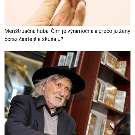
Menštruačná huba: Čím je výnimočná a prečo ju ženy
čoraz častejšie skúšajú?