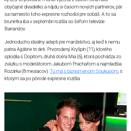
obyčajné divadielko a nájdu si časom nových partnerov, pár
sa namiesto toho expresne rozhodol pre sobáš. A to sa
brunetka iba v septembri rozišla so šéfom televízie
Barrandov.
Jednoducho ideálny adepti pre manželstvo, aj keď k nemu
patria Agátine tri deti. Prvorodený Kryšpín (11), ktorého
splodila s Dopitom, druhá dcéra Mia (6), ktorá pochádza zo
zväzku s moderátorom Jakubom Prachařom a najmladšia
Rozárka (8 mesiacov).
Tú má s biznismenom Soukupom
, s
ktorým sa po pôrode expresne rozišla.