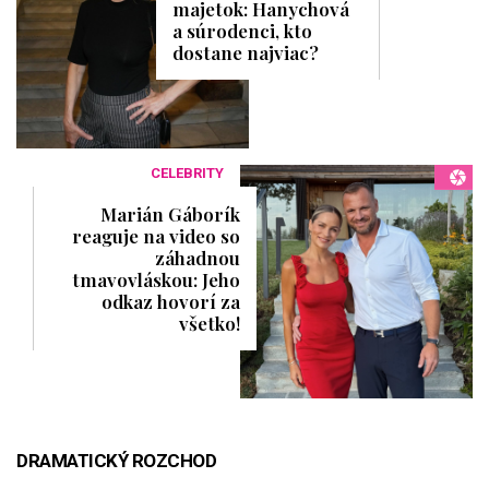
majetok: Hanychová
a súrodenci, kto
dostane najviac?
CELEBRITY
Marián Gáborík
reaguje na video so
záhadnou
tmavovláskou: Jeho
odkaz hovorí za
všetko!
DRAMATICKÝ ROZCHOD