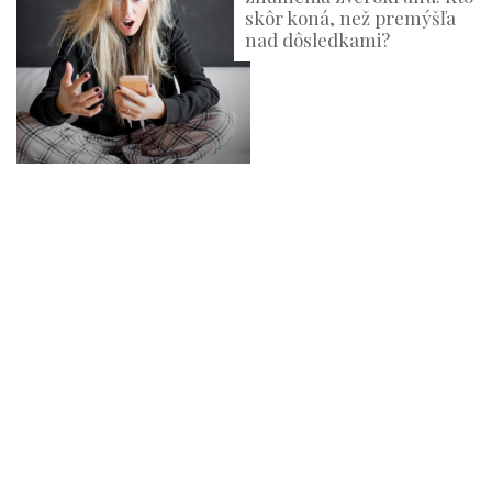
skôr koná, než premýšľa
nad dôsledkami?