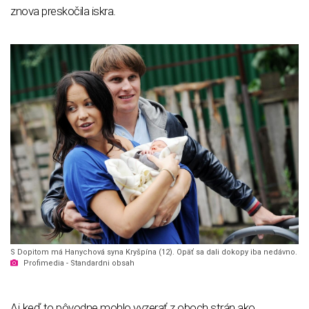
znova preskočila iskra.
S Dopitom má Hanychová syna Kryšpína (12). Opäť sa dali dokopy iba nedávno.
Profimedia - Standardni obsah
Aj keď to pôvodne mohlo vyzerať z oboch strán ako