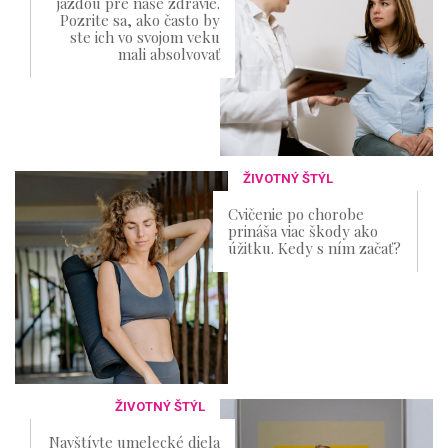
jazdou pre naše zdravie.
Pozrite sa, ako často by
ste ich vo svojom veku
mali absolvovať
ŽIVOTNÝ ŠTÝL
Cvičenie po chorobe
prináša viac škody ako
úžitku. Kedy s ním začať?
ŽIVOTNÝ ŠTÝL
Navštívte umelecké diela