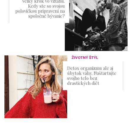
Veľký krok vo vzťahu.
Kedy ste so svojou
polovičkou pripravení na
spoločné bývanie?
ŽIVOTNÝ ŠTÝL
Detox organizmu ale aj
úbytok váhy. Naštartujte
svojho telo bez
drastických diét