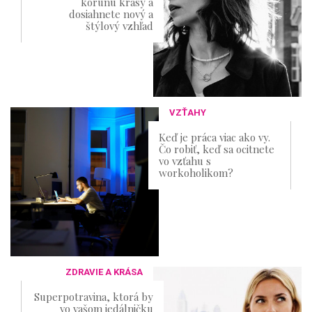
korunu krásy a
dosiahnete nový a
štýlový vzhľad
VZŤAHY
Keď je práca viac ako vy.
Čo robiť, keď sa ocitnete
vo vzťahu s
workoholikom?
ZDRAVIE A KRÁSA
Superpotravina, ktorá by
vo vašom jedálničku