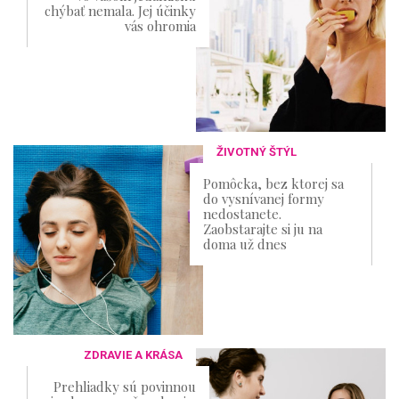
chýbať nemala. Jej účinky
vás ohromia
ŽIVOTNÝ ŠTÝL
Pomôcka, bez ktorej sa
do vysnívanej formy
nedostanete.
Zaobstarajte si ju na
doma už dnes
ZDRAVIE A KRÁSA
Prehliadky sú povinnou