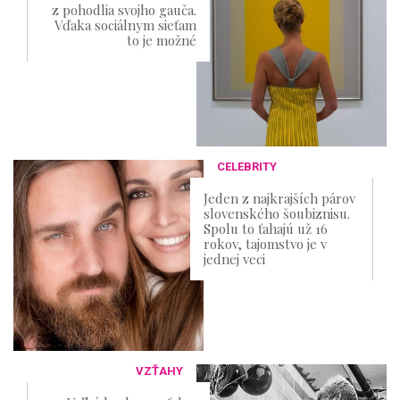
z pohodlia svojho gauča.
Vďaka sociálnym sieťam
to je možné
CELEBRITY
Jeden z najkrajších párov
slovenského šoubiznisu.
Spolu to ťahajú už 16
rokov, tajomstvo je v
jednej veci
VZŤAHY