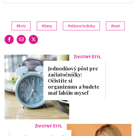
#kvíz
#ženy
#slávne hrdinky
#test
ŽIVOTNÝ ŠTÝL
Jednodňový pôst pre
začiatočníčky:
Očistíte si
organizmus a budete
mať ľahšiu myseľ
ŽIVOTNÝ ŠTÝL