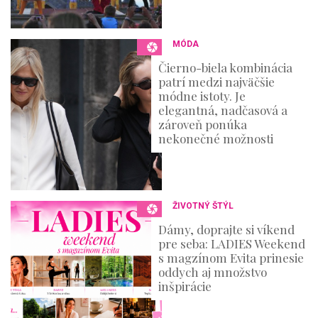
MÓDA
Čierno-biela kombinácia
patrí medzi najväčšie
módne istoty. Je
elegantná, nadčasová a
zároveň ponúka
nekonečné možnosti
ŽIVOTNÝ ŠTÝL
Dámy, doprajte si víkend
pre seba: LADIES Weekend
s magzínom Evita prinesie
oddych aj množstvo
inšpirácie