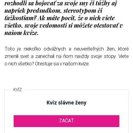
rozhodli sa bojovať za svoje sny či túžby aj
napriek predsudkom, stereotypom či
ťažkostiam? Ak máte pocit, že o nich viete
všetko, svoje vedomosti si môžete otestovať v
našom kvíze.
Toto je niekoľko odvážnych a neuveriteľných žien, ktoré
zmenili svet a zanechali na ňom navždy svoje stopy. Viete
o nich všetko? Otestuje sa v našom kvíze.
Kvíz slávne ženy
ZAČAŤ