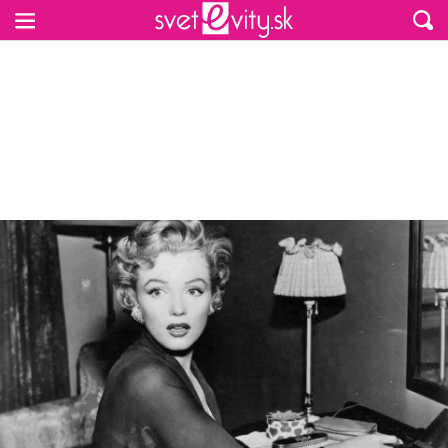
Preskočiť na hlavný obsah