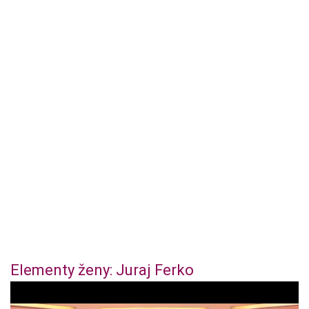
Elementy ženy: Juraj Ferko
0
o
f