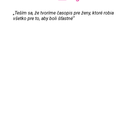
„Teším sa, že tvoríme časopis pre ženy, ktoré robia
všetko pre to, aby boli šťastné“
Evita Urbaníková
ODKAZY
Inzercia
Online inzercia
Kontakt
GDPR