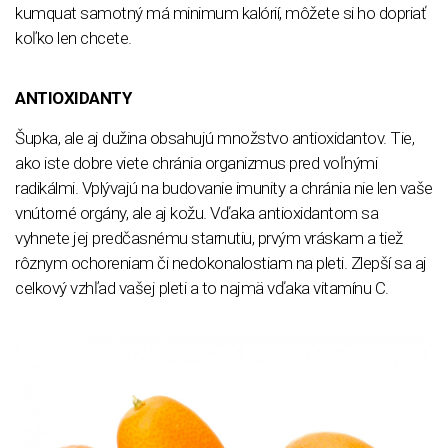
kumquat samotný má minimum kalórií, môžete si ho dopriať
koľko len chcete.
ANTIOXIDANTY
Šupka, ale aj dužina obsahujú množstvo antioxidantov. Tie,
ako iste dobre viete chránia organizmus pred voľnými
radikálmi. Vplývajú na budovanie imunity a chránia nie len vaše
vnútorné orgány, ale aj kožu. Vďaka antioxidantom sa
vyhnete jej predčasnému starnutiu, prvým vráskam a tiež
rôznym ochoreniam či nedokonalostiam na pleti. Zlepší sa aj
celkový vzhľad vašej pleti a to najmä vďaka vitamínu C.