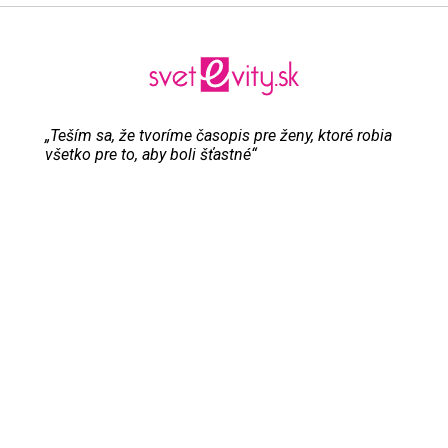
„Teším sa, že tvoríme časopis pre ženy, ktoré robia
všetko pre to, aby boli šťastné“
Evita Urbaníková
ODKAZY
Inzercia