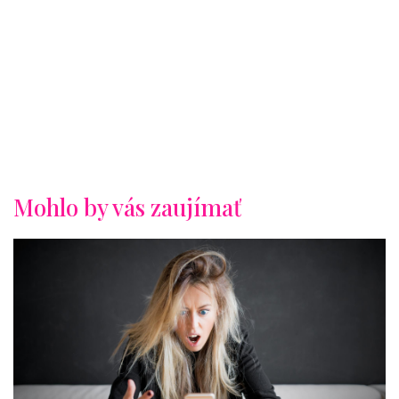
Mohlo by vás zaujímať