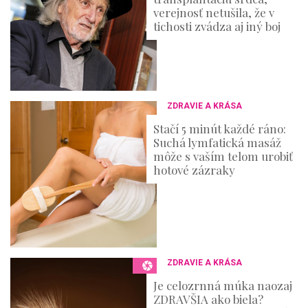
verejnosť netušila, že v
tichosti zvádza aj iný boj
ZDRAVIE A KRÁSA
Stačí 5 minút každé ráno:
Suchá lymfatická masáž
môže s vaším telom urobiť
hotové zázraky
ZDRAVIE A KRÁSA
Je celozrnná múka naozaj
ZDRAVŠIA ako biela?