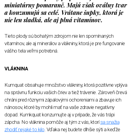
miniatúrny pomaranč. Majú však oválny tvar
a konzumujú sa celé. Vrátane šupky, ktorá je
nie len sladká, ale aj plná vitamínov.
Tieto plody sú bohatým zdrojom nie len spomínaných
vitamínov, ale aj minerálov a vlákniny, ktorá je pre fungovanie
vášho tela veľmi potrebná.
VLÁKNINA
Kumquat obsahuje množstvo vlákniny, ktorá pozitívne vplýva
na správnu funkciu vašich čriev a tiež trávenie. Zároveň črevá
chráni pred rôznymi zápalovými ochoreniami a zbavuje ich
nánosov, ktoré by mohli mať na vaše zdravie negatívny
dopad. Kumkquat konzumujte aj v prípade, že vás trápi
zápcha. No vláknina pomôže aj tým z vás, ktorí
sa snažia
zhodiť nejaké to kilo
. Vďaka nej budete dlhšie sýti a keďže