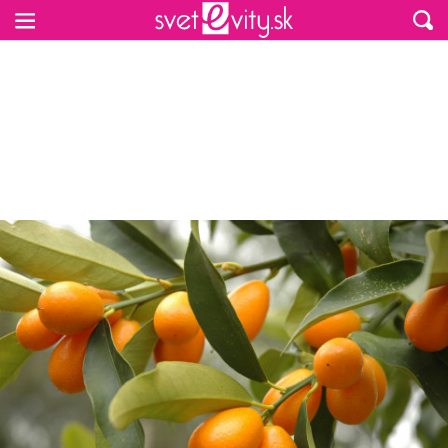
Preskočiť na hlavný obsah