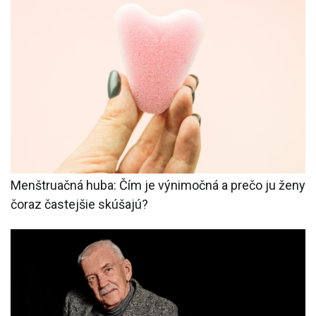
Menštruačná huba: Čím je výnimočná a prečo ju ženy
čoraz častejšie skúšajú?