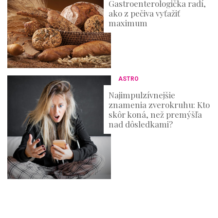
Gastroenterologička radí,
ako z pečiva vyťažiť
maximum
ASTRO
Najimpulzívnejšie
znamenia zverokruhu: Kto
skôr koná, než premýšľa
nad dôsledkami?