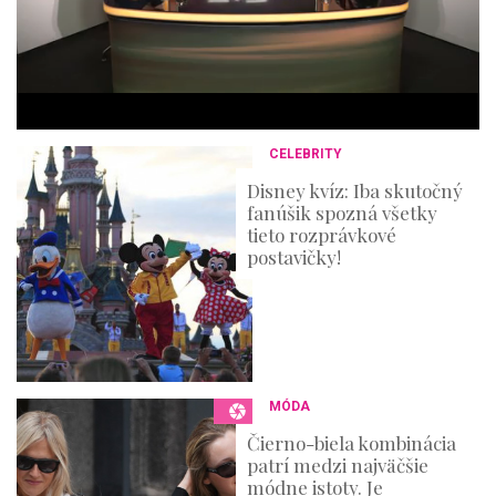
,
3
6
s
e
c
o
n
CELEBRITY
d
s
Disney kvíz: Iba skutočný
fanúšik spozná všetky
tieto rozprávkové
postavičky!
MÓDA
Čierno-biela kombinácia
patrí medzi najväčšie
módne istoty. Je