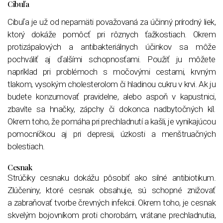
Cibuľa
Cibuľa je už od nepamäti považovaná za účinný prírodný liek,
ktorý dokáže pomôcť pri rôznych ťažkostiach. Okrem
protizápalových a antibakteriálnych účinkov sa môže
pochváliť aj ďalšími schopnosťami. Použiť ju môžete
napríklad pri problémoch s močovými cestami, krvným
tlakom, vysokým cholesterolom či hladinou cukru v krvi. Ak ju
budete konzumovať pravidelne, alebo aspoň v kapustnici,
zbavíte sa hnačky, zápchy či dokonca nadbytočných kíl.
Okrem toho, že pomáha pri prechladnutí a kašli, je vynikajúcou
pomocníčkou aj pri depresii, úzkosti a menštruačných
bolestiach.
Cesnak
Strúčiky cesnaku dokážu pôsobiť ako silné antibiotikum.
Zlúčeniny, ktoré cesnak obsahuje, sú schopné znižovať
a zabraňovať tvorbe črevných infekcii. Okrem toho, je cesnak
skvelým bojovníkom proti chorobám, vrátane prechladnutia,