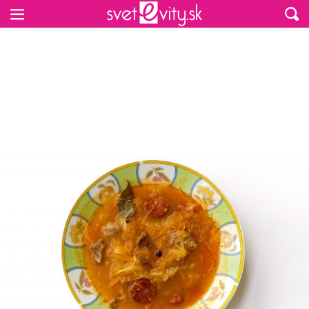
Preskočiť na hlavný obsah