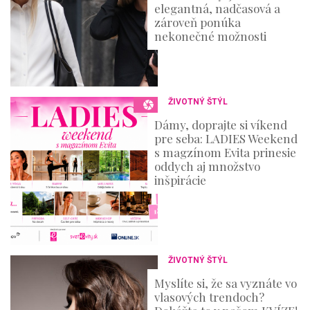
elegantná, nadčasová a
zároveň ponúka
nekonečné možnosti
ŽIVOTNÝ ŠTÝL
Dámy, doprajte si víkend
pre seba: LADIES Weekend
s magzínom Evita prinesie
oddych aj množstvo
inšpirácie
ŽIVOTNÝ ŠTÝL
Myslíte si, že sa vyznáte vo
vlasových trendoch?