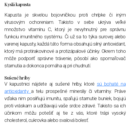
Kyslá kapusta
Kapusta je skvelou bojovníčkou proti chrípke či iným
vírusovým ochoreniam. Takisto v sebe ukrýva veľké
množstvo vitamínu C, ktorý je nevyhnutný pre správnu
funkciu imunitného systému. Či už sa to týka surovej alebo
varenej kapusty, každá táto forma obsahujú silný antioxidant,
ktorý má protirakovinové a protizápalové účinky. Okrem toho
môže podporiť správne trávenie, pôsobí ako spomaľovač
starnutia a dokonca pomáha aj pri chudnutí.
Sušené hríby
V kapustnici nájdete aj sušené hríby, ktoré
sú bohaté na
antioxidanty
a telu prospešné minerály či vitamíny. Práve
vďaka nim posilňujú imunitu, spaľujú starnutie buniek, bojujú
proti vráskam a udržiavajú vaše srdce zdravé. Takisto sa ich
účinkom môžu potešiť aj tie z vás, ktoré trápi vysoký
cholesterol, cukrovka alebo svalová bolesť.