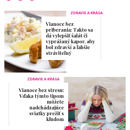
ZDRAVIE A KRÁSA
Vianoce bez
priberania: Takto sa
dá vylepšiť šalát či
vyprážaný kapor, aby
bol zdravší a ľahšie
stráviteľný
ZDRAVIE A KRÁSA
Vianoce bez stresu:
Vďaka týmto tipom
môžete
nadchádzajúce
sviatky prežiť s
kľudom