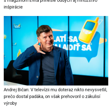
s magzínom Evita prinesie oddych aj množstvo
inšpirácie
Andrej Bičan: V televízii mu doteraz nikto nevysvetlil,
prečo dostal padáka, on však prehovoril o zákulisí
výroby