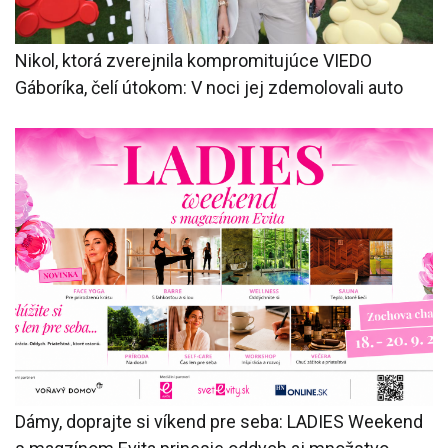
Nikol, ktorá zverejnila kompromitujúce VIEDO
Gáboríka, čelí útokom: V noci jej zdemolovali auto
Dámy, doprajte si víkend pre seba: LADIES Weekend