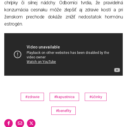
chrípky či silnej nádchy. Odborníci tvrdia, že pravidelná
konzumácia cesnaku môže zlepšiť aj zdravie kostí a pri
ženskom prechode dokáže znížiť nedostatok hormónu
estrogén.
#zdravie
#kapustnica
#účinky
#benefity