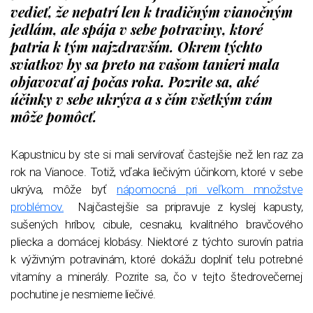
vedieť, že nepatrí len k tradičným vianočným
jedlám, ale spája v sebe potraviny, ktoré
patria k tým najzdravším. Okrem týchto
sviatkov by sa preto na vašom tanieri mala
objavovať aj počas roka. Pozrite sa, aké
účinky v sebe ukrýva a s čím všetkým vám
môže pomôcť.
Kapustnicu by ste si mali servírovať častejšie než len raz za
rok na Vianoce. Totiž, vďaka liečivým účinkom, ktoré v sebe
ukrýva, môže byť
nápomocná pri veľkom množstve
problémov.
Najčastejšie sa pripravuje z kyslej kapusty,
sušených hríbov, cibule, cesnaku, kvalitného bravčového
pliecka a domácej klobásy. Niektoré z týchto surovín patria
k výživným potravinám, ktoré dokážu doplniť telu potrebné
vitamíny a minerály. Pozrite sa, čo v tejto štedrovečernej
pochutine je nesmierne liečivé.