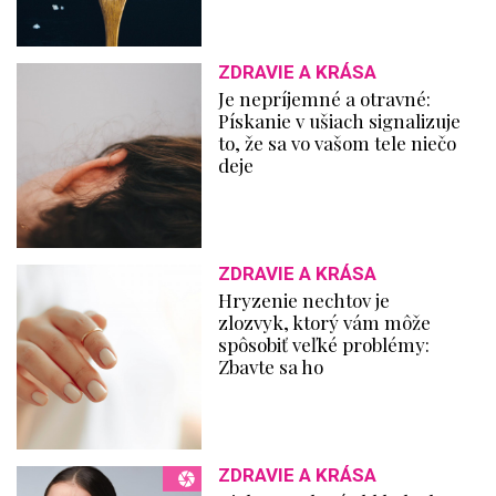
ZDRAVIE A KRÁSA
Je nepríjemné a otravné:
Pískanie v ušiach signalizuje
to, že sa vo vašom tele niečo
deje
ZDRAVIE A KRÁSA
Hryzenie nechtov je
zlozvyk, ktorý vám môže
spôsobiť veľké problémy:
Zbavte sa ho
ZDRAVIE A KRÁSA