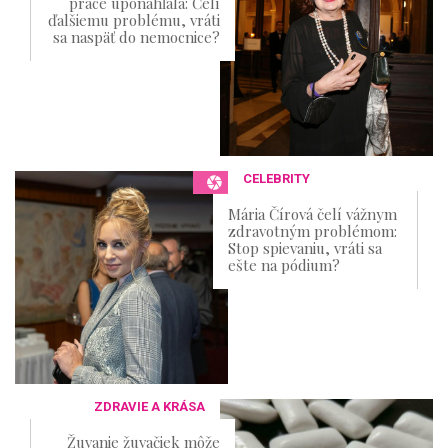
práce uponáhľala: Čelí
ďalšiemu problému, vráti
sa naspäť do nemocnice?
CELEBRITY
Mária Čírová čelí vážnym
zdravotným problémom:
Stop spievaniu, vráti sa
ešte na pódium?
ZDRAVIE A KRÁSA
Žuvanie žuvačiek môže