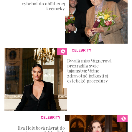
vybehol do obľúbenej
krčmičky
CELEBRITY
Bývalá miss Vágnerová
prezradila svoje
tajomstvá: Vážne
zdravotné ťažkosti aj
estetické procedúry
CELEBRITY
Eva Holubová návrat do