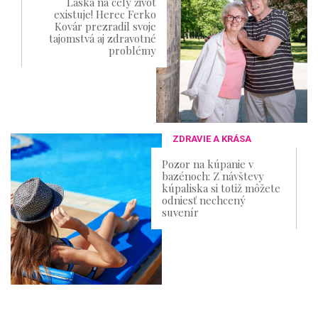
Láska na celý život
existuje! Herec Ferko
Kovár prezradil svoje
tajomstvá aj zdravotné
problémy
ZDRAVIE A KRÁSA
Pozor na kúpanie v
bazénoch: Z návštevy
kúpaliska si totiž môžete
odniesť nechcený
suvenír