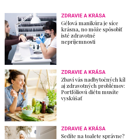
ZDRAVIE A KRÁSA
Gélová manikúra je síce
krásna, no môže spôsobiť
isté zdravotné
nepríjemnosti
ZDRAVIE A KRÁSA
Zbaví vás nadbytočných kíl
aj zdravotných problémov:
Portfóliovú diétu musíte
vyskúšať
ZDRAVIE A KRÁSA
Sedíte na toalete správne?