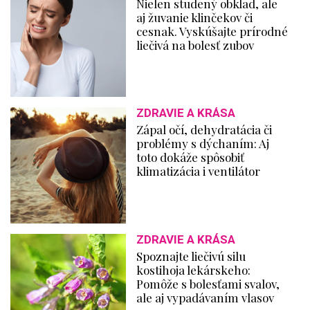
Nielen studený obklad, ale
aj žuvanie klinčekov či
cesnak. Vyskúšajte prírodné
liečivá na bolesť zubov
ZDRAVIE A KRÁSA
Zápal očí, dehydratácia či
problémy s dýchaním: Aj
toto dokáže spôsobiť
klimatizácia i ventilátor
ZDRAVIE A KRÁSA
Spoznajte liečivú silu
kostihoja lekárskeho:
Pomôže s bolesťami svalov,
ale aj vypadávaním vlasov