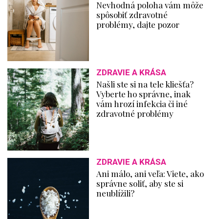
Nevhodná poloha vám môže
spôsobiť zdravotné
problémy, dajte pozor
ZDRAVIE A KRÁSA
Našli ste si na tele kliešťa?
Vyberte ho správne, inak
vám hrozí infekcia či iné
zdravotné problémy
ZDRAVIE A KRÁSA
Ani málo, ani veľa: Viete, ako
správne soliť, aby ste si
neublížili?