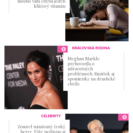
možno vám chýba jeden
kľúčový vitamín
KRÁĽOVSKÁ RODINA
Meghan Markle
prehovorila o
zdravotných
problémoch. Smútok aj
spomienky na drastické
chvíle
CELEBRITY
Zomrel uznávaný český
herec. Ešte nedávno si