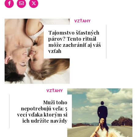
VZŤAHY
Tajomstvo šťastných
párov? Tento rituál
môže zachrániť aj váš
vzťah
VZŤAHY
Muži toho
nepotrebujú veľa: 5
vecí vďaka ktorým si
ich udržíte navždy