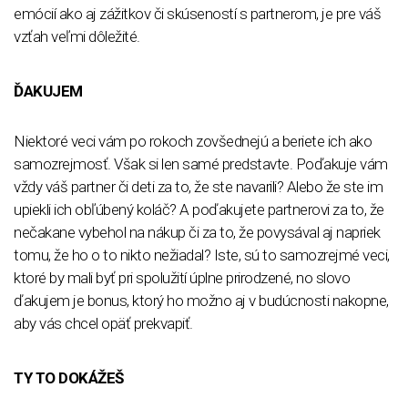
emócií ako aj zážitkov či skúseností s partnerom, je pre váš
vzťah veľmi dôležité.
ĎAKUJEM
Niektoré veci vám po rokoch zovšednejú a beriete ich ako
samozrejmosť. Však si len samé predstavte. Poďakuje vám
vždy váš partner či deti za to, že ste navarili? Alebo že ste im
upiekli ich obľúbený koláč? A poďakujete partnerovi za to, že
nečakane vybehol na nákup či za to, že povysával aj napriek
tomu, že ho o to nikto nežiadal? Iste, sú to samozrejmé veci,
ktoré by mali byť pri spolužití úplne prirodzené, no slovo
ďakujem je bonus, ktorý ho možno aj v budúcnosti nakopne,
aby vás chcel opäť prekvapiť.
TY TO DOKÁŽEŠ