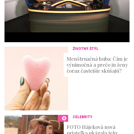
e
s
,
3
6
s
e
c
o
n
ŽIVOTNÝ ŠTÝL
d
s
Menštruačná huba: Čím je
výnimočná a prečo ju ženy
čoraz častejšie skúšajú?
CELEBRITY
FOTO Hájeková nová
priateľka ukázala telo: