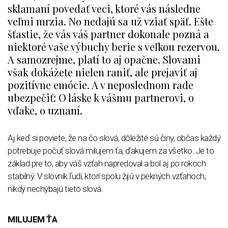
sklamaní povedať veci, ktoré vás následne
veľmi mrzia. No nedajú sa už vziať späť. Ešte
šťastie, že vás váš partner dokonale pozná a
niektoré vaše výbuchy berie s veľkou rezervou.
A samozrejme, platí to aj opačne. Slovami
však dokážete nielen raniť, ale prejaviť aj
pozitívne emócie. A v neposlednom rade
ubezpečiť: O láske k vášmu partnerovi, o
vďake, o uznaní.
Aj keď si poviete, že na čo slová, dôležité sú činy, občas každý
potrebuje počuť slová milujem ťa, ďakujem za všetko. Je to
základ pre to, aby váš vzťah napredoval a bol aj po rokoch
stabilný. V slovník ľudí, ktorí spolu žijú v pekných vzťahoch,
nikdy nechýbajú tieto slová.
MILUJEM ŤA