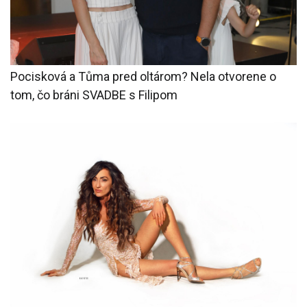
Pocisková a Tůma pred oltárom? Nela otvorene o
tom, čo bráni SVADBE s Filipom