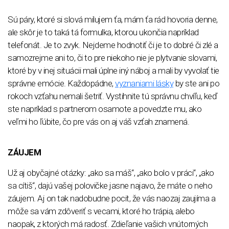
Sú páry, ktoré si slová milujem ťa, mám ťa rád hovoria denne,
ale skôr je to taká tá formulka, ktorou ukončia napríklad
telefonát. Je to zvyk. Nejdeme hodnotiť či je to dobré či zlé a
samozrejme ani to, či to pre niekoho nie je plytvanie slovami,
ktoré by v inej situácii mali úplne iný náboj a mali by vyvolať tie
správne emócie. Každopádne,
vyznaniami lásky
by ste ani po
rokoch vzťahu nemali šetriť. Vystihnite tú správnu chvíľu, keď
ste napríklad s partnerom osamote a povedzte mu, ako
veľmi ho ľúbite, čo pre vás on aj váš vzťah znamená.
ZÁUJEM
Už aj obyčajné otázky: „ako sa máš“, „ako bolo v práci“, „ako
sa cítiš“, dajú vašej polovičke jasne najavo, že máte o neho
záujem. Aj on tak nadobudne pocit, že vás naozaj zaujíma a
môže sa vám zdôveriť s vecami, ktoré ho trápia, alebo
naopak, z ktorých má radosť. Zdieľanie vašich vnútorných