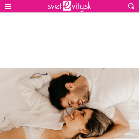
Preskočiť na hlavný obsah