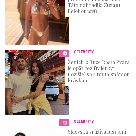
Táto nahradila Zuzanu
Belohorcovú
CELEBRITY
Ženích z Ruže Rasťo Zvara
je opäť bez frajerky:
Rozišiel sa s totuo známou
kráskou
CELEBRITY
Sklovská si užíva luxusnú