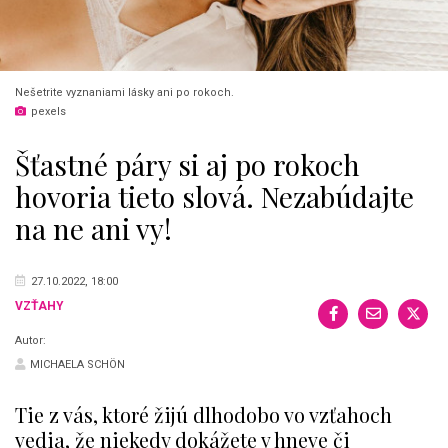
Nešetrite vyznaniami lásky ani po rokoch.
pexels
Šťastné páry si aj po rokoch
hovoria tieto slová. Nezabúdajte
na ne ani vy!
27.10.2022, 18:00
VZŤAHY
Autor:
MICHAELA SCHÖN
Tie z vás, ktoré žijú dlhodobo vo vzťahoch
vedia, že niekedy dokážete v hneve či