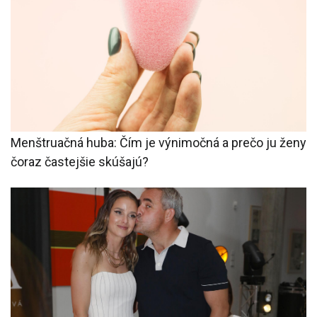
Menštruačná huba: Čím je výnimočná a prečo ju ženy
čoraz častejšie skúšajú?