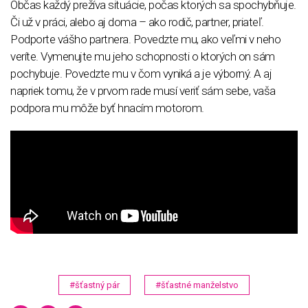
Občas každý prežíva situácie, počas ktorých sa spochybňuje.
Či už v práci, alebo aj doma – ako rodič, partner, priateľ.
Podporte vášho partnera. Povedzte mu, ako veľmi v neho
veríte. Vymenujte mu jeho schopnosti o ktorých on sám
pochybuje. Povedzte mu v čom vyniká a je výborný. A aj
napriek tomu, že v prvom rade musí veriť sám sebe, vaša
podpora mu môže byť hnacím motorom.
#šťastný pár
#šťastné manželstvo