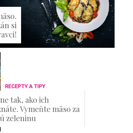
mäso.
án si
avci!
RECEPTY A TIPY
ne tak, ako ich
náte. Vymeňte mäso za
ú zeleninu