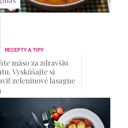
RECEPTY A TIPY
te mäso za zdravšiu
tu. Vyskúšajte si
aviť zeleninové lasagne