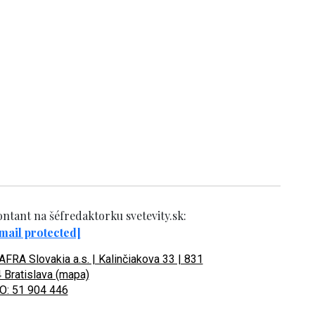
ntant na šéfredaktorku svetevity.sk:
mail protected]
FRA Slovakia a.s. | Kalinčiakova 33 | 831
 Bratislava (mapa)
O: 51 904 446