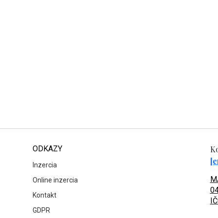
ODKAZY
Ko
[e
Inzercia
MA
Online inzercia
04
Kontakt
IČ
GDPR