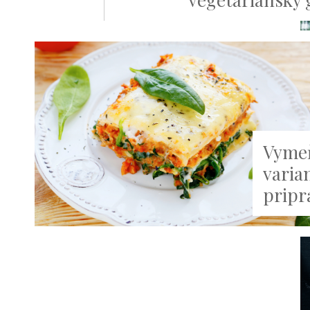
Vymeň
varian
pripr