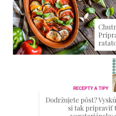
Chutn
Pripr
ratato
RECEPTY A TIPY
Dodržujete pôst? Vyskú
si tak pripraviť
vegetariánsky 