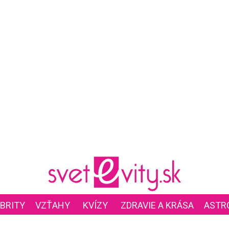
BRITY
VZŤAHY
KVÍZY
ZDRAVIE A KRÁSA
ASTR