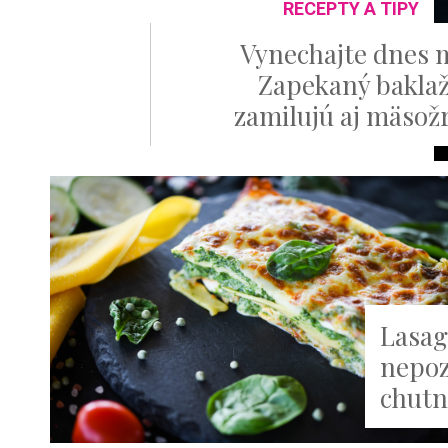
RECEPTY A TIPY
Vynechajte dnes 
Zapekaný baklaž
zamilujú aj mäsožr
Lasag
nepoz
chutn