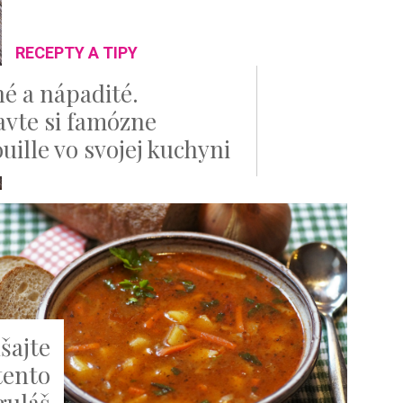
RECEPTY A TIPY
é a nápadité.
avte si famózne
uille vo svojej kuchyni
šajte
 tento
guláš