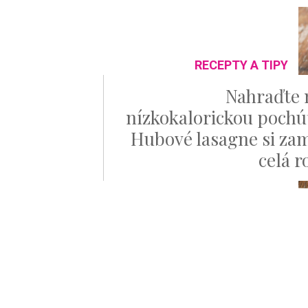
RECEPTY A TIPY
Nahraďte
nízkokalorickou pochú
Hubové lasagne si zam
celá r