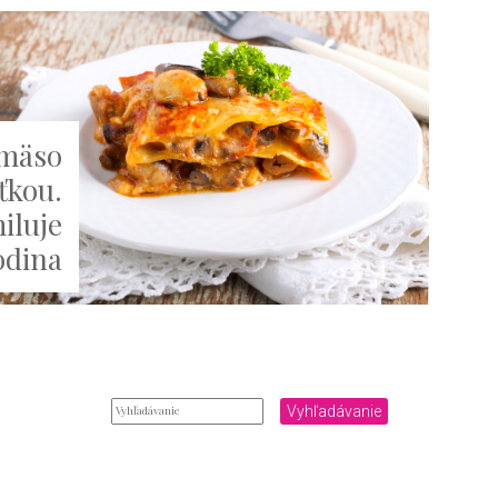
 mäso
ťkou.
iluje
odina
Vyhľadávanie