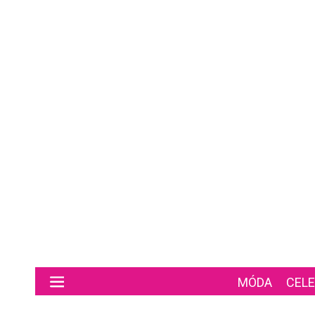
Preskočiť na hlavný obsah
MÓDA
CELE