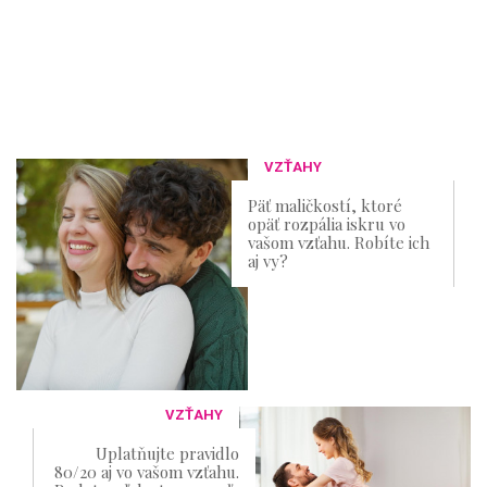
VZŤAHY
Päť maličkostí, ktoré
opäť rozpália iskru vo
vašom vzťahu. Robíte ich
aj vy?
VZŤAHY
Uplatňujte pravidlo
80/20 aj vo vašom vzťahu.