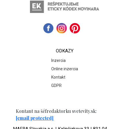
ODKAZY
Inzercia
Online inzercia
Kontakt
GDPR
Kontant na šéfredaktorku svetevity.sk:
[email protected]
MAFRA Slovakia a.s. | Kalinčiakova 33 | 831 04