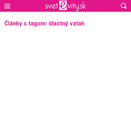
Preskočiť na hlavný obsah
Články s tagom: šťastný vzťah