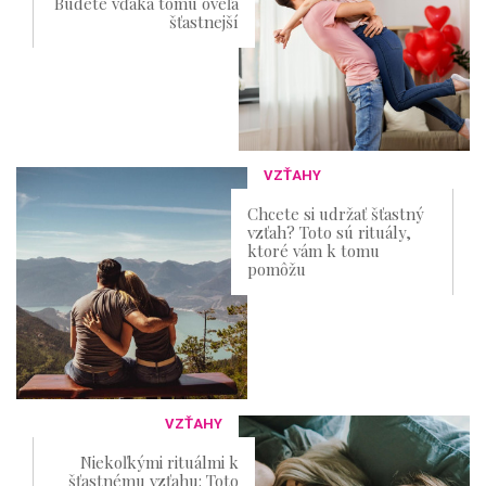
Budete vďaka tomu oveľa
šťastnejší
VZŤAHY
Chcete si udržať šťastný
vzťah? Toto sú rituály,
ktoré vám k tomu
pomôžu
VZŤAHY
Niekoľkými rituálmi k
šťastnému vzťahu: Toto