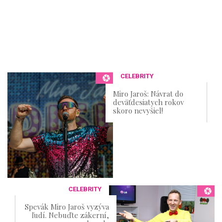
CELEBRITY
Miro Jaroš: Návrat do
deväťdesiatych rokov
skoro nevyšiel!
CELEBRITY
Spevák Miro Jaroš vyzýva
ľudí. Nebuďte zákerní,