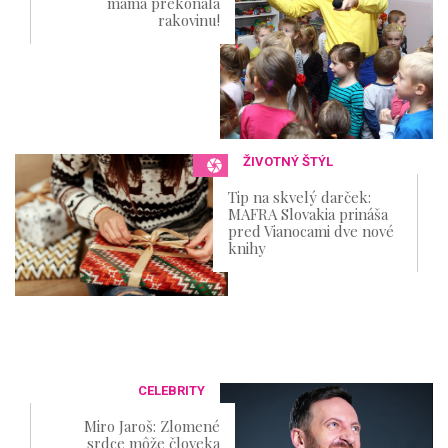
mama prekonala
rakovinu!
ŽIVOTNÝ ŠTÝL
Tip na skvelý darček:
MAFRA Slovakia prináša
pred Vianocami dve nové
knihy
CELEBRITY
Miro Jaroš: Zlomené
srdce môže človeka