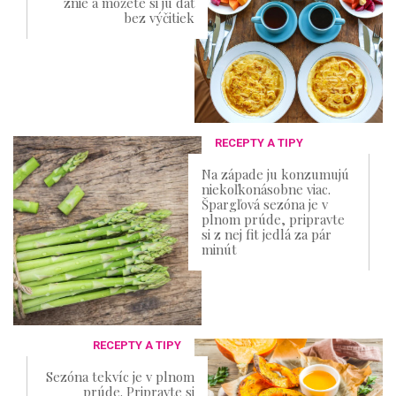
znie a môžete si ju dať
bez výčitiek
RECEPTY A TIPY
Na západe ju konzumujú
niekoľkonásobne viac.
Špargľová sezóna je v
plnom prúde, pripravte
si z nej fit jedlá za pár
minút
RECEPTY A TIPY
Sezóna tekvíc je v plnom
prúde. Pripravte si