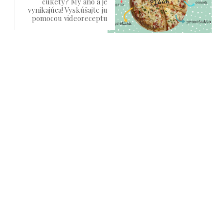
cukety? My áno a je
vynikajúca! Vyskúšajte ju
pomocou videoreceptu