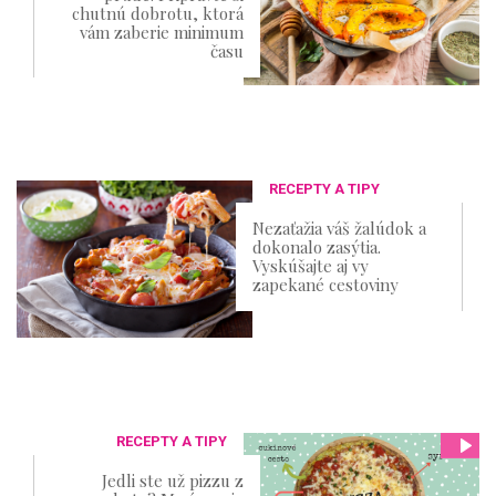
chutnú dobrotu, ktorá
vám zaberie minimum
času
RECEPTY A TIPY
Nezaťažia váš žalúdok a
dokonalo zasýtia.
Vyskúšajte aj vy
zapekané cestoviny
RECEPTY A TIPY
Jedli ste už pizzu z