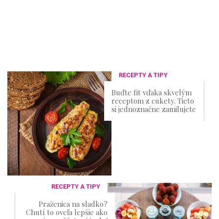
RECEPTY A TIPY
Buďte fit vďaka skvelým
receptom z cukety. Tieto
si jednoznačne zamilujete
RECEPTY A TIPY
Praženica na sladko?
Chutí to oveľa lepšie ako