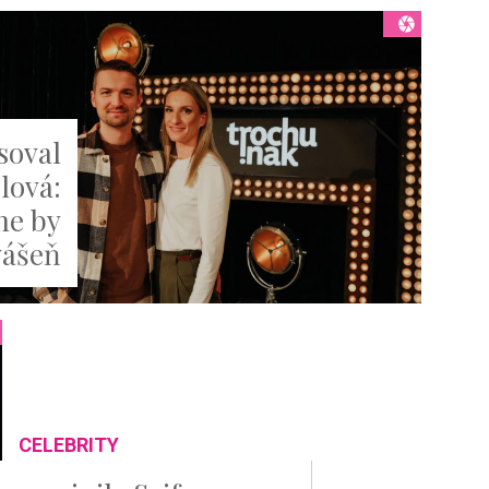
soval
lová:
ine by
vášeň
CELEBRITY