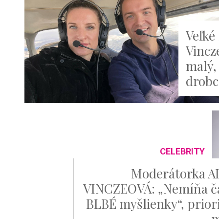
Veľké
Vincz
malý, 
drobc
CELEBRITY
Moderátorka 
VINCZEOVÁ: „Nemíňa č
BLBÉ myšlienky“, priori
m