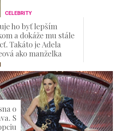
CELEBRITY
uje ho byť lepším
kom a dokáže mu stále
ť. Takáto je Adela
eová ako manželka
sna o
va. S
opciu