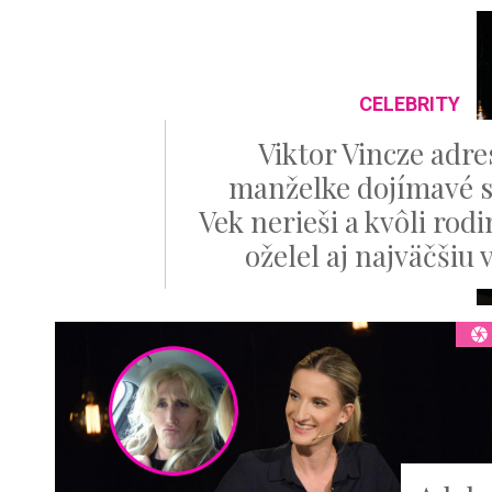
CELEBRITY
Viktor Vincze adre
manželke dojímavé s
Vek nerieši a kvôli rod
oželel aj najväčšiu 