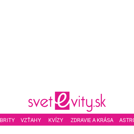
BRITY
VZŤAHY
KVÍZY
ZDRAVIE A KRÁSA
ASTR