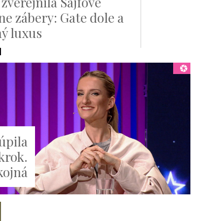
 zverejnila Sajfove
ne zábery: Gate dole a
ný luxus
úpila
krok.
kojná