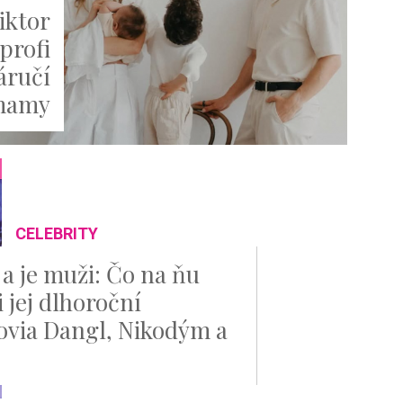
Viktor
 profi
áručí
 mamy
CELEBRITY
 a je muži: Čo na ňu
 jej dlhoroční
ovia Dangl, Nikodým a