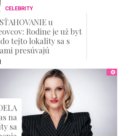
CELEBRITY
 SŤAHOVANIE u
eovcov: Rodine je už byt
do tejto lokality sa s
ami presúvajú
ADELA
as na
ty sa
enia