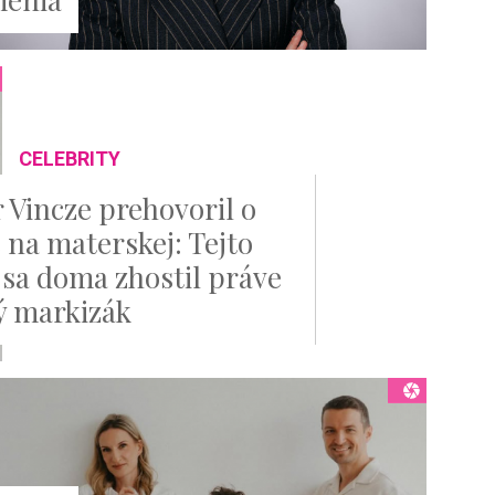
CELEBRITY
r Vincze prehovoril o
e na materskej: Tejto
 sa doma zhostil práve
ý markizák