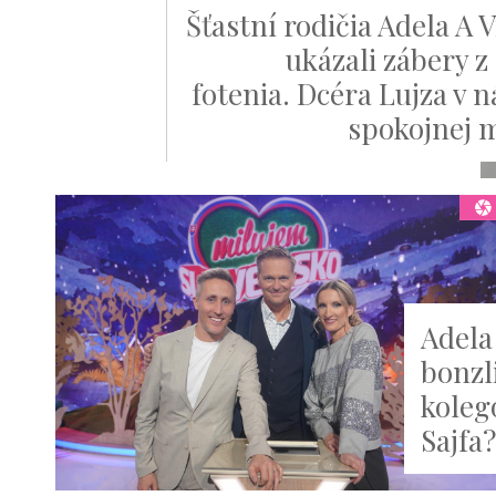
Šťastní rodičia Adela A 
ukázali zábery z
fotenia. Dcéra Lujza v n
spokojnej
Adela
bonzli
koleg
Sajfa?