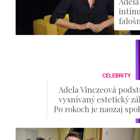
Adela
intím
faloš
CELEBRITY
Adela Vinczeová podst
vysnívaný estetický zá
Po rokoch je naozaj spo