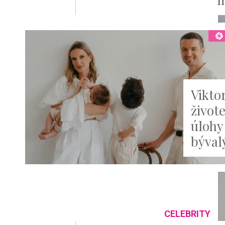
Vikto
život
úlohy
býval
CELEBRITY