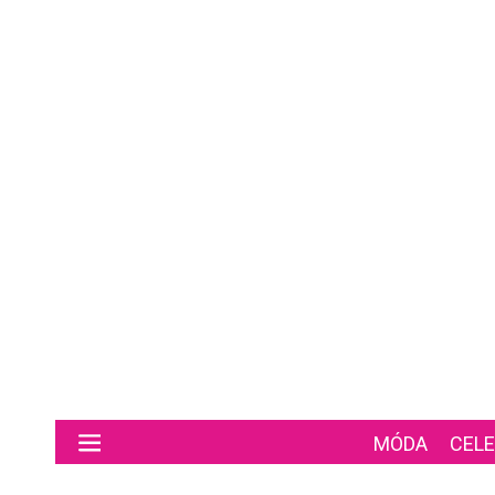
Preskočiť na hlavný obsah
MÓDA
CELE