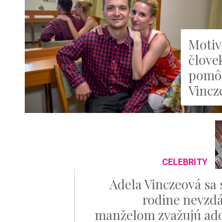
Motiv
člove
pomôc
Vincz
CELEBRITY
Adela Vinczeová sa 
rodine nevzdá
manželom zvažujú ad