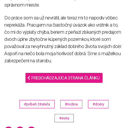
správnom mieste.
Do práce som sa už nevrátil, ale teraz mi to napodiv vôbec
neprekáža. Pracujem na čiastočný úväzok ako vrátnik a to,
čo mi do výplaty chýba, beriem z peňazí získaných predajom
dvoch úplne zbytočne kúpených pozemkov, ktoré som
považoval za nevyhnutný základ dobrého života svojich dcér.
Aspoň na niečo bola moja horlivosť dobrá. Sme s maželkou
zabezpečení na starobu.
PREDCHÁDZAJÚCA STRANA ČLÁNKU
#príbeh čitateľa
#rodina
#dcéry
#evita