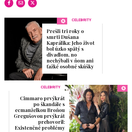
CELEBRITY
Prešli tri roky o
smrti Dušana
Kaprálika: Jeho život
bol úzko spätý s
divadlom, no
nechýbali v ňom ani
ťažké osobné skúšky
CELEBRITY
Cimmaro prvýkrát
po škandále s
ecmanželkou Broňou
Gregušovou prvýkrát
prehovoril:
Existenčné problémy