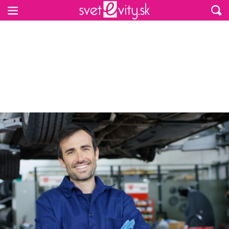
Preskočiť na hlavný obsah