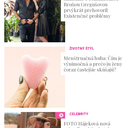
Broňou Gregušovou
prvýkrát prehovoril:
Existenčné problémy
ŽIVOTNÝ ŠTÝL
Menštruačná huba: Čím je
výnimočná a prečo ju ženy
čoraz častejšie skúšajú?
CELEBRITY
FOTO Hájeková nová