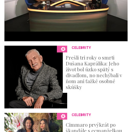
e
s
,
3
6
s
e
c
o
n
CELEBRITY
d
s
Prešli tri roky o smrti
Dušana Kaprálika: Jeho
život bol úzko spätý s
divadlom, no nechýbali v
ňom ani ťažké osobné
skúšky
CELEBRITY
Cimmaro prvýkrát po
škandále s ecmanželkou