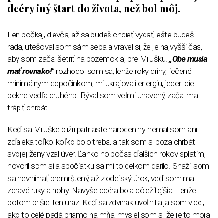
dcéry iný štart do života, než bol môj.
Len počkaj, dievča, až sa budeš chcieť vydať, ešte budeš
rada, utešoval som sám seba a vravel si, že je najvyšší čas,
aby som začal šetriť na pozemok aj pre Milušku.
„Obe musia
mať rovnako!“
rozhodol som sa, lenže roky driny, liečené
minimálnym odpočinkom, mi ukrajovali energiu, jeden diel
pekne vedľa druhého. Býval som veľmi unavený, začal ma
trápiť chrbát.
Keď sa Miluške blížili pätnáste narodeniny, nemal som ani
zďaleka toľko, koľko bolo treba, a tak som si poza chrbát
svojej ženy vzal úver. Ľahko ho počas ďalších rokov splatím,
hovoril som si a spočiatku sa mi to celkom darilo. Snažil som
sa nevnímať premrštený, až zlodejský úrok, veď som mal
zdravé ruky a nohy. Navyše dcéra bola dôležitejšia. Lenže
potom prišiel ten úraz. Keď sa zdvihák uvoľnil a ja som videl,
ako to celé padá priamo na mňa, myslel som si, že je to moja