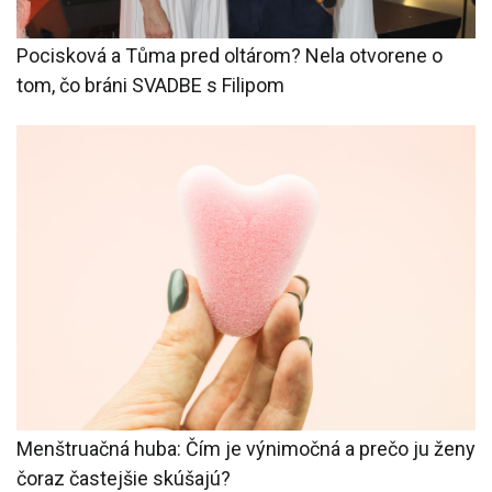
Pocisková a Tůma pred oltárom? Nela otvorene o
tom, čo bráni SVADBE s Filipom
Menštruačná huba: Čím je výnimočná a prečo ju ženy
čoraz častejšie skúšajú?