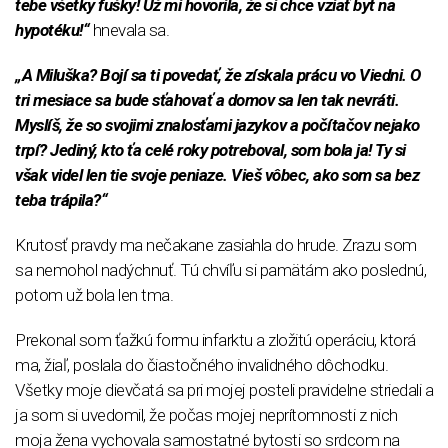
tebe všetky fušky! Už mi hovorila, že si chce vziať byt na
hypotéku!“
hnevala sa.
„A Miluška? Bojí sa ti povedať, že získala prácu vo Viedni. O
tri mesiace sa bude sťahovať a domov sa len tak nevráti.
Myslíš, že so svojimi znalosťami jazykov a počítačov nejako
trpí? Jediný, kto ťa celé roky potreboval, som bola ja! Ty si
však videl len tie svoje peniaze. Vieš vôbec, ako som sa bez
teba trápila?“
Krutosť pravdy ma nečakane zasiahla do hrude. Zrazu som
sa nemohol nadýchnuť. Tú chvíľu si pamätám ako poslednú,
potom už bola len tma.
Prekonal som ťažkú formu infarktu a zložitú operáciu, ktorá
ma, žiaľ, poslala do čiastočného invalidného dôchodku.
Všetky moje dievčatá sa pri mojej posteli pravidelne striedali a
ja som si uvedomil, že počas mojej neprítomnosti z nich
moja žena vychovala samostatné bytosti so srdcom na