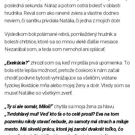
posledná sekunda. Náraz a potom ostrá bolesť v oblasti
hrudníka. Reval som ako ranené zviera a vlastne dodnes
neviem, či sanitku privolala Natália, či jedna z mojich dcér.
Výsledkom boli polámané rebrá, pomliaždený hrudník a
bolesti chrbtice, ktoré sa so mnou vliekli ďalšie mesiace.
Nezarábal som, a teda som nemohol ani splácať.
„Exekúcia?“
zhrozil som sa, keď mi prišla prvá upomienka. To
bola ešte lepšia možnosť, pretože čoskoro k nám začali
chodiť podivné bytosti vyhrážajúce sa všeličím, vrátane
fyzickej likvidácie mňa alebo mojej ženy a dcér. Vtedy som sa
musel Natálke so všetkým zveriť.
„Ty si ale somár, Miloš!“
chytila sa moja žena za hlavu.
„Tvrdohlavý mul! Veď kto ťa o to celé prosil? Eva na tom
pozemku nikdy stavať nebude, zo samoty má strach a miluje
mesto. Má skvelú prácu, ktorá jej zarobí dvakrát toľko, čo