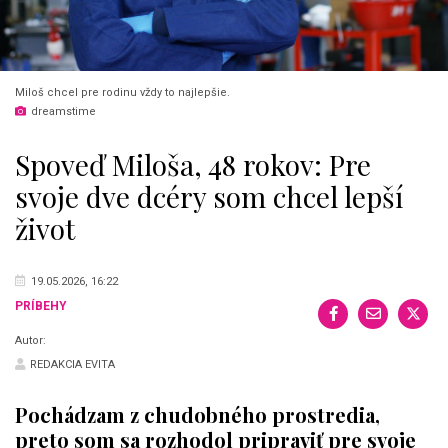
Miloš chcel pre rodinu vždy to najlepšie.
dreamstime
Spoveď Miloša, 48 rokov: Pre
svoje dve dcéry som chcel lepší
život
19.05.2026, 16:22
PRÍBEHY
Autor:
REDAKCIA EVITA
Pochádzam z chudobného prostredia,
preto som sa rozhodol pripraviť pre svoje