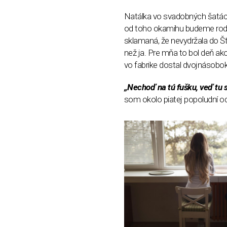
Natálka vo svadobných šatách
od toho okamihu budeme rodi
sklamaná, že nevydržala do Š
než ja. Pre mňa to bol deň ak
vo fabrike dostal dvojnásobok
„Nechoď na tú fušku, veď tu 
som okolo piatej popoludní o