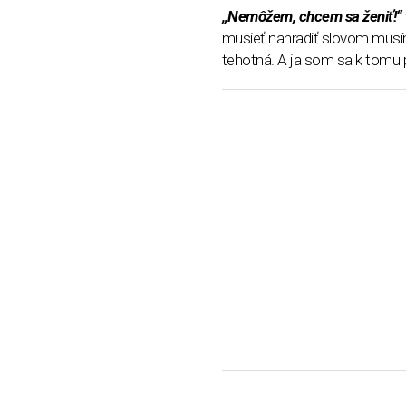
„Nemôžem, chcem sa ženiť!“
musieť nahradiť slovom musím.
tehotná. A ja som sa k tomu 