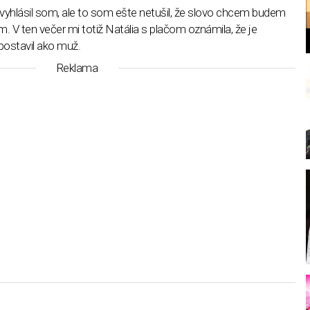
vyhlásil som, ale to som ešte netušil, že slovo chcem budem
 V ten večer mi totiž Natália s plačom oznámila, že je
postavil ako muž.
Reklama
l