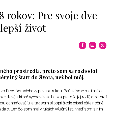
8 rokov: Pre svoje dve
lepší život
ého prostredia, preto som sa rozhodol
éry iný štart do života, než bol môj.
ia volili metódu výchovy pevnou rukou. Peňazí sme mali málo.
ké dievča, ktoré vychovávala babka, pretože jej rodičia zomreli
ebu ochraňovať ju, a tak som si popri škole pribral ešte nočné
len dalo. Len čo som mal v rukách výučný list, hneď som s ním