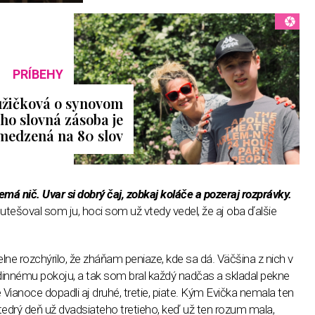
PRÍBEHY
užičková o synovom
ho slovná zásoba je
medzená na 80 slov
emá nič. Uvar si dobrý čaj, zobkaj koláče a pozeraj rozprávky.
utešoval som ju, hoci som už vtedy vedel, že aj oba ďalšie
ne rozchýrilo, že zháňam peniaze, kde sa dá. Väčšina z nich v
innému pokoju, a tak som bral každý nadčas a skladal pekne
Vianoce dopadli aj druhé, tretie, piate. Kým Evička nemala ten
Štedrý deň už dvadsiateho tretieho, keď už ten rozum mala,