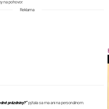
ky na pohovor.
Reklama
f
i
t
edné prázdniny?“
pýtala sa ma ani na personálnom.
,