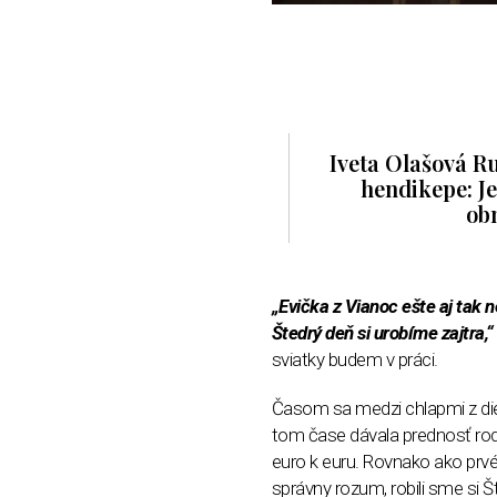
Iveta Olašová R
hendikepe: Je
ob
„Evička z Vianoc ešte aj tak n
Štedrý deň si urobíme zajtra,“
sviatky budem v práci.
Časom sa medzi chlapmi z diel
tom čase dávala prednosť rod
euro k euru. Rovnako ako prvé 
správny rozum, robili sme si 