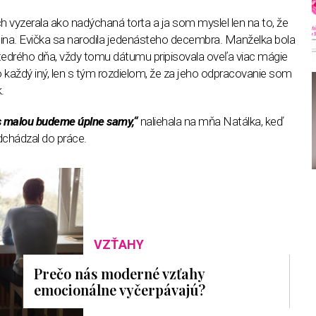
 vyzerala ako nadýchaná torta a ja som myslel len na to, že
na. Evička sa narodila jedenásteho decembra. Manželka bola
tedrého dňa, vždy tomu dátumu pripisovala oveľa viac mágie
o každý iný, len s tým rozdielom, že za jeho odpracovanie som
.
s malou budeme úplne samy,“
naliehala na mňa Natálka, keď
dchádzal do práce.
VZŤAHY
Prečo nás moderné vzťahy
emocionálne vyčerpávajú?