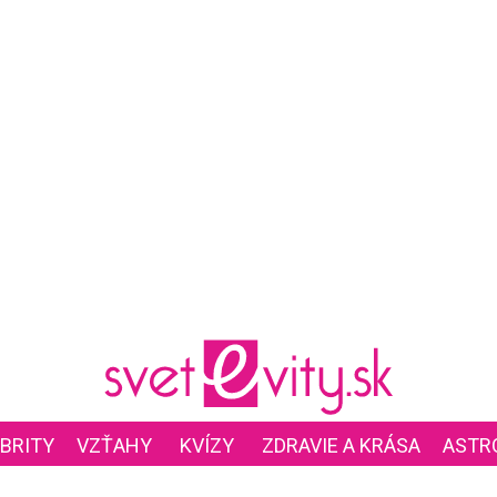
BRITY
VZŤAHY
KVÍZY
ZDRAVIE A KRÁSA
ASTR