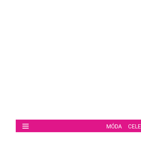
Preskočiť na hlavný obsah
MÓDA
CELE