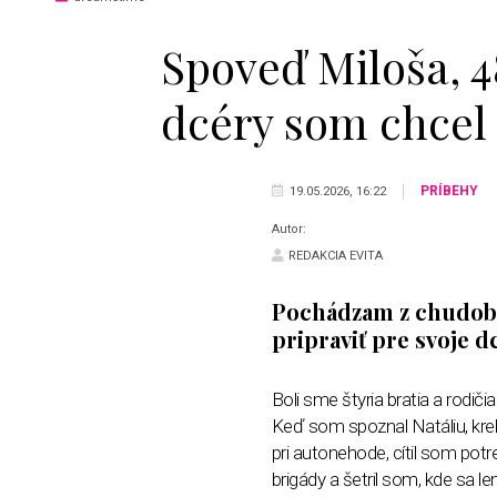
Spoveď Miloša, 4
dcéry som chcel 
PRÍBEHY
19.05.2026, 16:22
Autor:
REDAKCIA EVITA
Pochádzam z chudobn
pripraviť pre svoje dc
Boli sme štyria bratia a rodič
Keď som spoznal Natáliu, kreh
pri autonehode, cítil som potr
brigády a šetril som, kde sa 