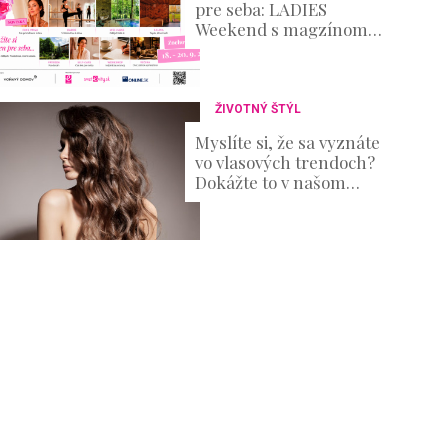
pre seba: LADIES
Weekend s magzínom
Evita prinesie oddych aj
množstvo inšpirácie
ŽIVOTNÝ ŠTÝL
Myslíte si, že sa vyznáte
vo vlasových trendoch?
Dokážte to v našom
KVÍZE!