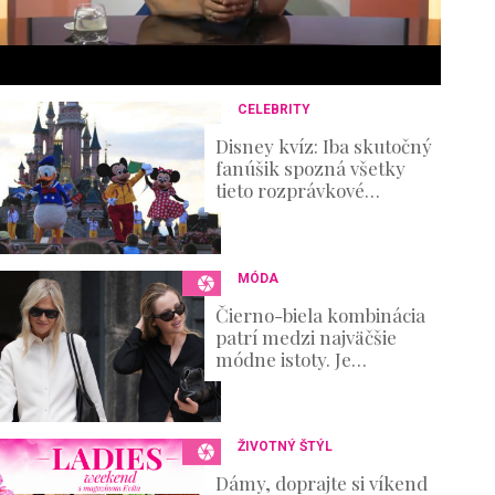
6
s
e
c
o
n
CELEBRITY
d
s
Disney kvíz: Iba skutočný
V
fanúšik spozná všetky
o
tieto rozprávkové
u
postavičky!
m
e
0
%
MÓDA
Čierno-biela kombinácia
patrí medzi najväčšie
módne istoty. Je
elegantná, nadčasová a
zároveň ponúka
nekonečné možnosti
ŽIVOTNÝ ŠTÝL
Dámy, doprajte si víkend