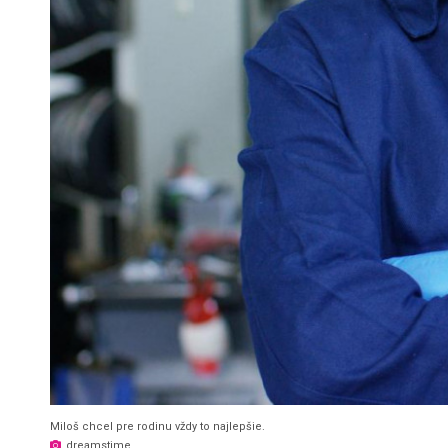
Miloš chcel pre rodinu vždy to najlepšie.
dreamstime