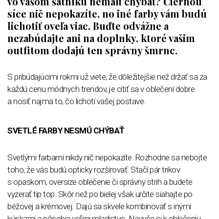
vo vašom šatníku nemali chýbať? Čiernou
síce nič nepokazíte, no iné farby vám budú
lichotiť oveľa viac. Buďte odvážne a
nezabúdajte ani na doplnky, ktoré vašim
outfitom dodajú ten správny šmrnc.
S pribúdajúcimi rokmi už viete, že dôležitejšie než držať sa za
každú cenu módnych trendov, je cítiť sa v oblečení dobre
a nosiť najmä to, čo lichotí vašej postave.
SVETLÉ FARBY NESMÚ CHÝBAŤ
Svetlými farbami nikdy nič nepokazíte. Rozhodne sa nebojte
toho, že vás budú opticky rozširovať. Stačí pár trikov
s opaskom, oversize oblečenie či správny strih a budete
vyzerať tip top. Skôr než po bielej však určite siahajte po
béžovej a krémovej. Dajú sa skvele kombinovať s inými
kúskami a pôsobia veľmi mladistvo. Navyše si k oblečeniu