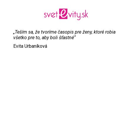
„Teším sa, že tvoríme časopis pre ženy, ktoré robia
všetko pre to, aby boli šťastné“
Evita Urbaníková
ODKAZY
Inzercia
Online inzercia