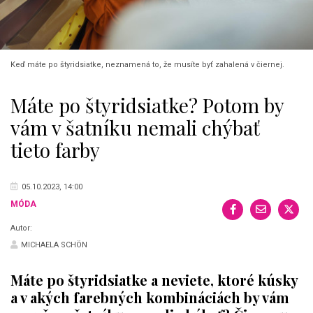
Keď máte po štyridsiatke, neznamená to, že musíte byť zahalená v čiernej.
Máte po štyridsiatke? Potom by
vám v šatníku nemali chýbať
tieto farby
05.10.2023, 14:00
MÓDA
Autor:
MICHAELA SCHÖN
Máte po štyridsiatke a neviete, ktoré kúsky
a v akých farebných kombináciách by vám