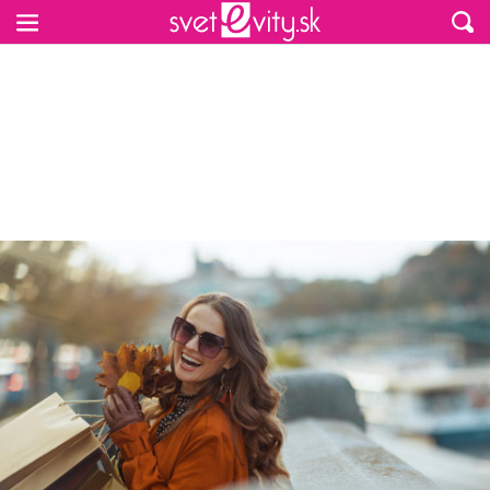
Preskočiť na hlavný obsah