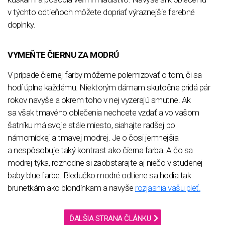
v týchto odtieňoch môžete dopriať výraznejšie farebné
doplnky.
VYMEŇTE ČIERNU ZA MODRÚ
V prípade čiernej farby môžeme polemizovať o tom, či sa
hodí úplne každému. Niektorým dámam skutočne pridá pár
rokov navyše a okrem toho v nej vyzerajú smutne. Ak
sa však tmavého oblečenia nechcete vzdať a vo vašom
šatníku má svoje stále miesto, siahajte radšej po
námorníckej a tmavej modrej. Je o čosi jemnejšia
a nespôsobuje taký kontrast ako čierna farba. A čo sa
modrej týka, rozhodne si zaobstarajte aj niečo v studenej
baby blue farbe. Bledučko modré odtiene sa hodia tak
brunetkám ako blondínkam a navyše
rozjasnia vašu pleť.
ĎALŠIA STRANA ČLÁNKU