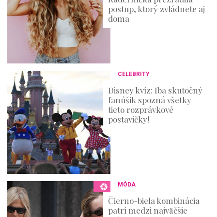
postup, ktorý zvládnete aj
doma
CELEBRITY
Disney kvíz: Iba skutočný
fanúšik spozná všetky
tieto rozprávkové
postavičky!
MÓDA
Čierno-biela kombinácia
patrí medzi najväčšie