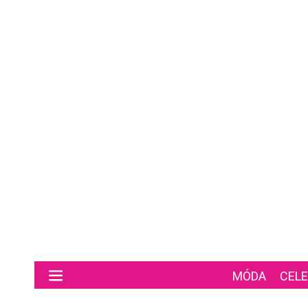
Preskočiť na hlavný obsah
MÓDA
CELE