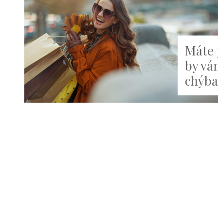
Máte 
by vá
chýbať