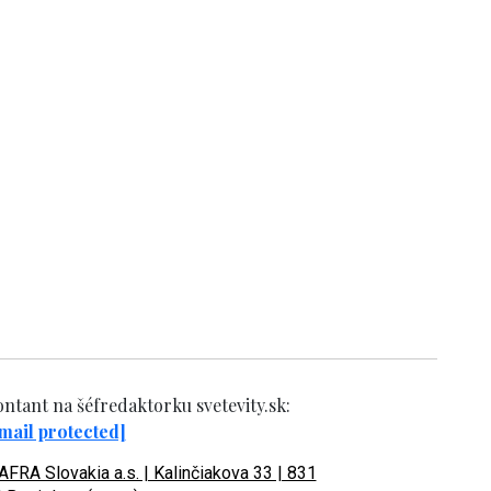
ntant na šéfredaktorku svetevity.sk:
mail protected]
FRA Slovakia a.s. | Kalinčiakova 33 | 831