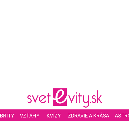
BRITY
VZŤAHY
KVÍZY
ZDRAVIE A KRÁSA
ASTR