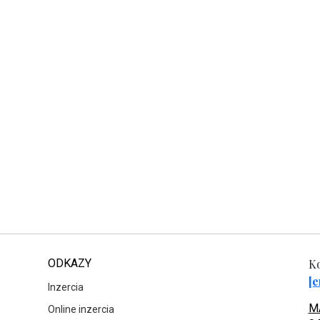
ODKAZY
Ko
[e
Inzercia
MA
Online inzercia