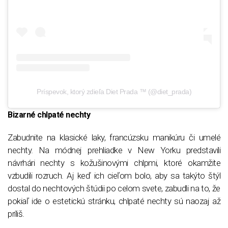
Príspevok, ktorý zdieľa Diet Prada ™ (@diet_prada)
Bizarné chlpaté nechty
Zabudnite na klasické laky, francúzsku manikúru či umelé
nechty. Na módnej prehliadke v New Yorku predstavili
návrhári nechty s kožušinovými chlpmi, ktoré okamžite
vzbudili rozruch. Aj keď ich cieľom bolo, aby sa takýto štýl
dostal do nechtových štúdii po celom svete, zabudli na to, že
pokiaľ ide o estetickú stránku, chlpaté nechty sú naozaj až
príliš.