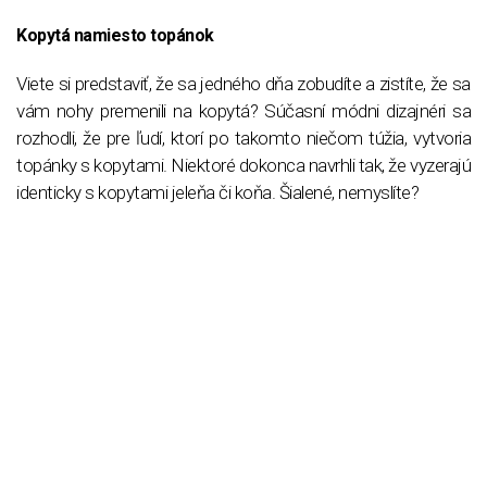
Kopytá namiesto topánok
Viete si predstaviť, že sa jedného dňa zobudíte a zistíte, že sa
vám nohy premenili na kopytá? Súčasní módni dizajnéri sa
rozhodli, že pre ľudí, ktorí po takomto niečom túžia, vytvoria
topánky s kopytami. Niektoré dokonca navrhli tak, že vyzerajú
identicky s kopytami jeleňa či koňa. Šialené, nemyslíte?