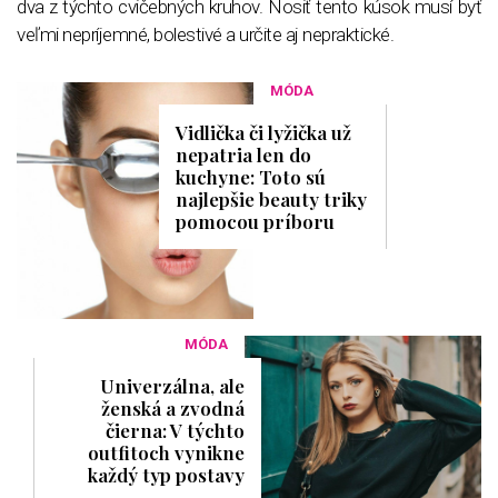
dva z týchto cvičebných kruhov. Nosiť tento kúsok musí byť
veľmi nepríjemné, bolestivé a určite aj nepraktické.
MÓDA
Vidlička či lyžička už
nepatria len do
kuchyne: Toto sú
najlepšie beauty triky
pomocou príboru
MÓDA
Univerzálna, ale
ženská a zvodná
čierna: V týchto
outfitoch vynikne
každý typ postavy