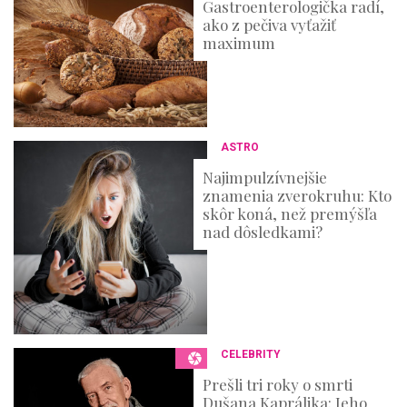
Gastroenterologička radí,
ako z pečiva vyťažiť
maximum
ASTRO
Najimpulzívnejšie
znamenia zverokruhu: Kto
skôr koná, než premýšľa
nad dôsledkami?
CELEBRITY
Prešli tri roky o smrti
Dušana Kaprálika: Jeho