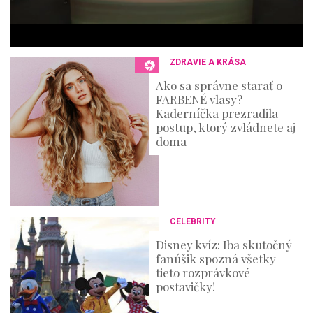
s
e
c
o
n
ZDRAVIE A KRÁSA
d
s
Ako sa správne starať o
FARBENÉ vlasy?
Kaderníčka prezradila
postup, ktorý zvládnete aj
doma
CELEBRITY
Disney kvíz: Iba skutočný
fanúšik spozná všetky
tieto rozprávkové
postavičky!