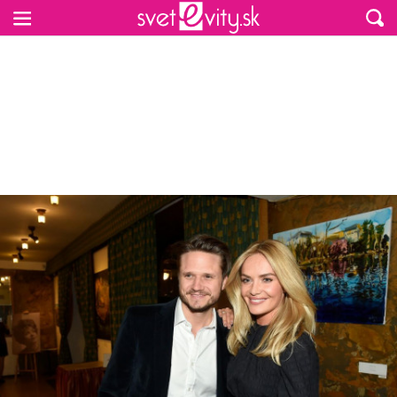
Preskočiť na hlavný obsah