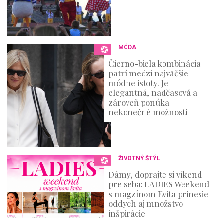
MÓDA
Čierno-biela kombinácia
patrí medzi najväčšie
módne istoty. Je
elegantná, nadčasová a
zároveň ponúka
nekonečné možnosti
ŽIVOTNÝ ŠTÝL
Dámy, doprajte si víkend
pre seba: LADIES Weekend
s magzínom Evita prinesie
oddych aj množstvo
inšpirácie