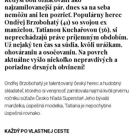
najzamilovanejší pár, dnes sa na seba
nemôžu ani len pozrieť. Populárny herec
Ondřej Brzobohatý (41) so svojou ex
manželou, Tatianou Kuchařovou (36), si
neprechádzajú práve príjemným obdobím.
Už nejaký ten čas sa súdia, kvôli urážkam,
ohováraniu a osočovaniu. Na povrch
aktuálne vyšlo niekoľko nepravdivých a
poriadne drsných obvinení!
Ondřej Brzobohatý je talentovaný český herec a hudobný
skladateľ, ktorého si verejnosť zamilovala najmä kvôli prvému
ročníku súťaže Česko hľadá Superstar! Jeho bývalá
manželka, úspešná modelka, Tatiana je nepochybne
úspešná rovnako.
KAŽDÝ PO VLASTNEJ CESTE