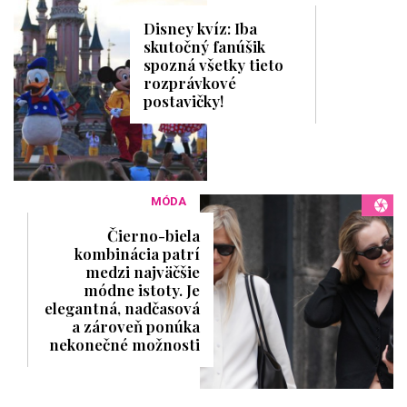
Disney kvíz: Iba
skutočný fanúšik
spozná všetky tieto
rozprávkové
postavičky!
MÓDA
Čierno-biela
kombinácia patrí
medzi najväčšie
módne istoty. Je
elegantná, nadčasová
a zároveň ponúka
nekonečné možnosti