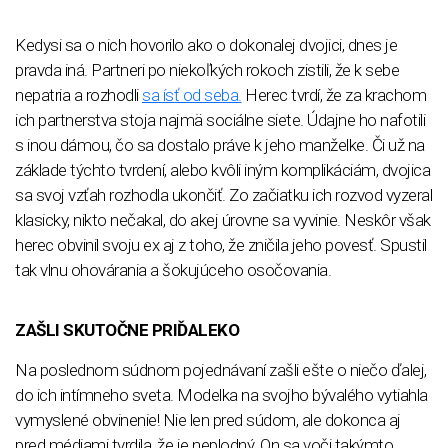
Kedysi sa o nich hovorilo ako o dokonalej dvojici, dnes je
pravda iná. Partneri po niekoľkých rokoch zistili, že k sebe
nepatria a rozhodli
sa ísť od seba.
Herec tvrdí, že za krachom
ich partnerstva stoja najmä sociálne siete. Údajne ho nafotili
s inou dámou, čo sa dostalo práve k jeho manželke. Či už na
základe týchto tvrdení, alebo kvôli iným komplikáciám, dvojica
sa svoj vzťah rozhodla ukončiť. Zo začiatku ich rozvod vyzeral
klasicky, nikto nečakal, do akej úrovne sa vyvinie. Neskôr však
herec obvinil svoju ex aj z toho, že zničila jeho povesť. Spustil
tak vlnu ohovárania a šokujúceho osočovania.
ZAŠLI SKUTOČNE PRIĎALEKO
Na poslednom súdnom pojednávaní zašli ešte o niečo ďalej,
do ich intímneho sveta. Modelka na svojho bývalého vytiahla
vymyslené obvinenie! Nie len pred súdom, ale dokonca aj
pred médiami tvrdila, že je neplodný. On sa voči takýmto