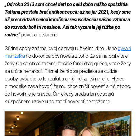
„Od roku 2013 som chcel deti po celú dobu nášho spolužitia.
Tatiana prestala brať antikoncepciu až na jar 2021, kedy sme
už prechádzali niekoľkoročnou resuscitáciou nášho vzťahu a
do rozvodu boli tri mesiace. Asi tak vyzerala jej túžba po
rodine,“
povedal otvorene.
Súdne spory známej dvojice trvajú už veľmi dlho. Jeho
bývalá
manželka
ho dokonca obviňovala z toho, že sa narodil v tele
ženy. On sa ohrádza tým, že síce fandí drag queen, v tele ženy
sa určite nenarodil. Priznal, že rád sa prezlieka za cudzie
osoby, avšak je to len záľuba a nič iné, za tým nie je. Herec
o modelke zasa hovorí, že mu chce zničiť povesť a nič z toho,
čo hovorí nie je pravda. Či niekedy predsa len dospejú
k úspešnému záveru, to zatiaľ povedať nemôžeme.