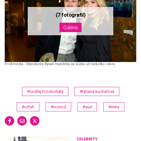
Profimedia - Standardis Bývalí manželia sa súdia už niekoľko rokov.
#ondřej brzobohatý
#tatiana kuchařová
#vzťah
#rozvod
#súd
#evita
CELEBRITY