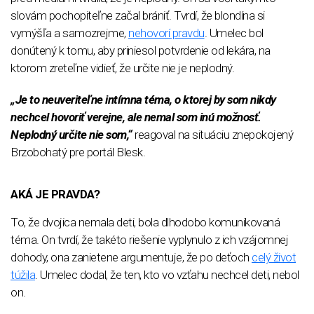
slovám pochopiteľne začal brániť. Tvrdí, že blondína si
vymýšľa a samozrejme,
nehovorí pravdu
. Umelec bol
donútený k tomu, aby priniesol potvrdenie od lekára, na
ktorom zreteľne vidieť, že určite nie je neplodný.
„Je to neuveriteľne intímna téma, o ktorej by som nikdy
nechcel hovoriť verejne, ale nemal som inú možnosť.
Neplodný určite nie som,“
reagoval na situáciu znepokojený
Brzobohatý pre portál Blesk.
AKÁ JE PRAVDA?
To, že dvojica nemala deti, bola dlhodobo komunikovaná
téma. On tvrdí, že takéto riešenie vyplynulo z ich vzájomnej
dohody, ona zanietene argumentuje, že po deťoch
celý život
túžila
. Umelec dodal, že ten, kto vo vzťahu nechcel deti, nebol
on.