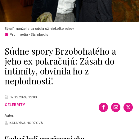
Bývalí manželia sa súdia už niekoľko rokov.
Profimedia - Standardis
Súdne spory Brzobohatého a
jeho ex pokračujú: Zásah do
intimity, obvinila ho z
neplodnosti!
02.12.2024, 12:00
CELEBRITY
Autor:
KATARÍNA HODŽOVÁ
Kedysi boli označovaní ako