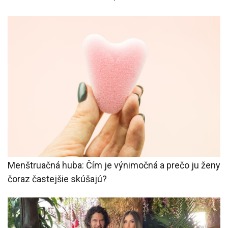
Menštruačná huba: Čím je výnimočná a prečo ju ženy
čoraz častejšie skúšajú?