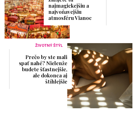
najmagickejšiu a
najvoňavejšiu
atmosféru Vianoc
ŽIVOTNÝ ŠTÝL
Prečo by ste mali
spať nahé? Nielenže
budete šťastnejšie,
ale dokonca aj
štíhlejšie