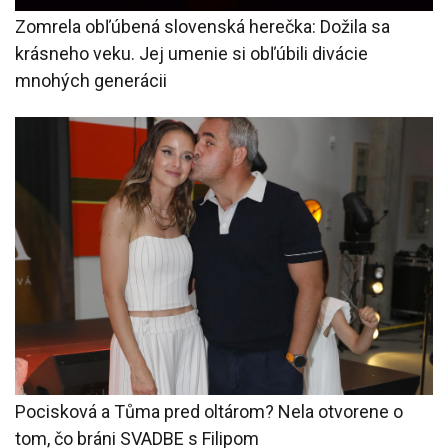
Zomrela obľúbená slovenská herečka: Dožila sa
krásneho veku. Jej umenie si obľúbili divácie
mnohých generácii
Pocisková a Tůma pred oltárom? Nela otvorene o
tom, čo bráni SVADBE s Filipom