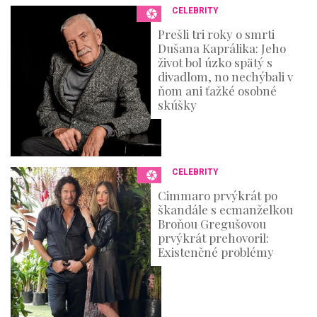
3
CELEBRITY
6
s
Prešli tri roky o smrti
e
Dušana Kaprálika: Jeho
c
o
život bol úzko spätý s
n
divadlom, no nechýbali v
d
ňom ani ťažké osobné
s
skúšky
CELEBRITY
Cimmaro prvýkrát po
škandále s ecmanželkou
Broňou Gregušovou
prvýkrát prehovoril:
Existenčné problémy