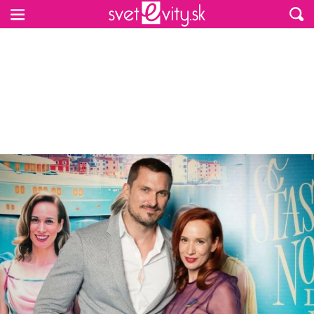
Preskočiť na hlavný obsah