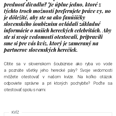
prednosť divadlu? Je úplne jedno, ktoré z
týchto troch možností preferujete práve vy, no
je dôležité, aby ste sa ako fanúšičky
slovenského šoubiznisu ovládali základné
informácie o našich hereckých celebritách. Aby
ste si svoje vedomosti otestovali, pripravili
sme si pre vás kvíz, ktorý je zameraný na
partnerov slovenských herečiek.
Cítite sa v slovenskom šoubiznise ako ryba vo vode
a poznáte všetky jeho herecké páry? Svoje vedomosti
môžete otestovať v našom kvíze. Na koľko otázok
odpoviete správne a pri ktorých pochybíte? Poďte sa
otestovať spolu s nami.