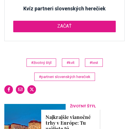
Kvíz partneri slovenských herečiek
ZAČAŤ
#životný štýl
#kvít
#test
#partneri slovenských herečiek
ŽIVOTNÝ ŠTÝL
Najkrajšie vianočné
trhy v Európe: Tu
zažijete tú