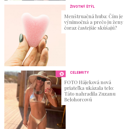
ŽIVOTNÝ ŠTÝL
Menštruačná huba: Čím je
výnimočná a prečo ju ženy
čoraz častejšie skúšajú?
CELEBRITY
FOTO Hájeková nová
priateľka ukázala telo:
Táto nahradila Zuzanu
Belohorcovú