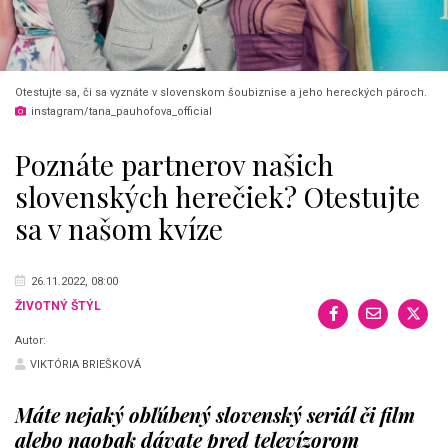
Otestujte sa, či sa vyznáte v slovenskom šoubiznise a jeho hereckých pároch.
instagram/tana_pauhofova_official
Poznáte partnerov našich
slovenských herečiek? Otestujte
sa v našom kvíze
26.11.2022, 08:00
ŽIVOTNÝ ŠTÝL
Autor:
VIKTÓRIA BRIEŠKOVÁ
Máte nejaký obľúbený slovenský seriál či film
alebo naopak dávate pred televízorom