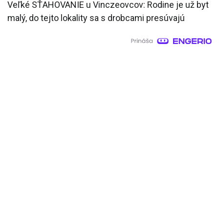
Veľké SŤAHOVANIE u Vinczeovcov: Rodine je už byt
malý, do tejto lokality sa s drobcami presúvajú