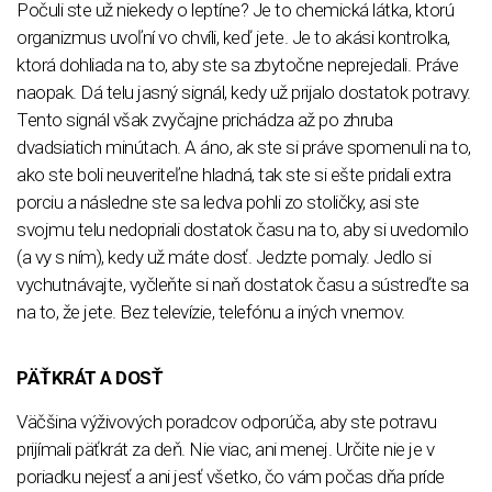
Počuli ste už niekedy o leptíne? Je to chemická látka, ktorú
organizmus uvoľní vo chvíli, keď jete. Je to akási kontrolka,
ktorá dohliada na to, aby ste sa zbytočne neprejedali. Práve
naopak. Dá telu jasný signál, kedy už prijalo dostatok potravy.
Tento signál však zvyčajne prichádza až po zhruba
dvadsiatich minútach. A áno, ak ste si práve spomenuli na to,
ako ste boli neuveriteľne hladná, tak ste si ešte pridali extra
porciu a následne ste sa ledva pohli zo stoličky, asi ste
svojmu telu nedopriali dostatok času na to, aby si uvedomilo
(a vy s ním), kedy už máte dosť. Jedzte pomaly. Jedlo si
vychutnávajte, vyčleňte si naň dostatok času a sústreďte sa
na to, že jete. Bez televízie, telefónu a iných vnemov.
PÄŤKRÁT A DOSŤ
Väčšina výživových poradcov odporúča, aby ste potravu
prijímali päťkrát za deň. Nie viac, ani menej. Určite nie je v
poriadku nejesť a ani jesť všetko, čo vám počas dňa príde