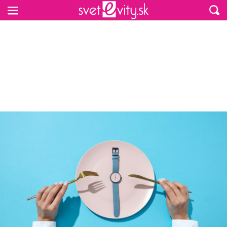
Preskočiť na hlavný obsah