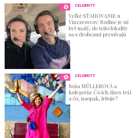
CELEBRITY
Veľké SŤAHOVANIE u
Vinczeovcov: Rodine je už
byt malý, do tejto lokality
sa s drobcami presúvajú
CELEBRITY
Soňa MÜLLEROVÁ a
kolegovia: Čo ich dnes teší
a čo, naopak, irituje?