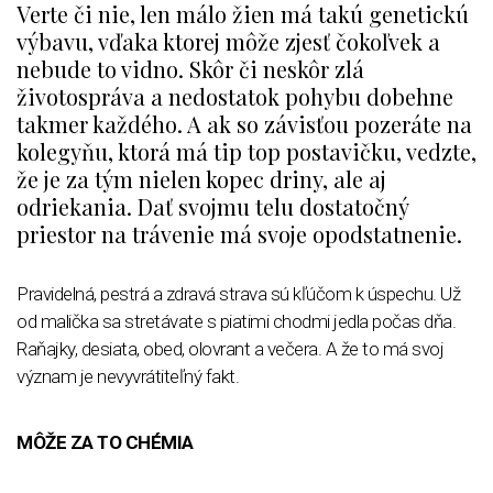
Verte či nie, len málo žien má takú genetickú
výbavu, vďaka ktorej môže zjesť čokoľvek a
nebude to vidno. Skôr či neskôr zlá
životospráva a nedostatok pohybu dobehne
takmer každého. A ak so závisťou pozeráte na
kolegyňu, ktorá má tip top postavičku, vedzte,
že je za tým nielen kopec driny, ale aj
odriekania. Dať svojmu telu dostatočný
priestor na trávenie má svoje opodstatnenie.
Pravidelná, pestrá a zdravá strava sú kľúčom k úspechu. Už
od malička sa stretávate s piatimi chodmi jedla počas dňa.
Raňajky, desiata, obed, olovrant a večera. A že to má svoj
význam je nevyvrátiteľný fakt.
MÔŽE ZA TO CHÉMIA