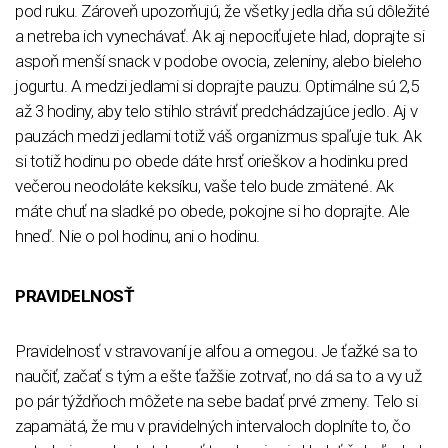
pod ruku. Zároveň upozorňujú, že všetky jedla dňa sú dôležité
a netreba ich vynechávať. Ak aj nepociťujete hlad, doprajte si
aspoň menší snack v podobe ovocia, zeleniny, alebo bieleho
jogurtu. A medzi jedlami si doprajte pauzu. Optimálne sú 2,5
až 3 hodiny, aby telo stihlo stráviť predchádzajúce jedlo. Aj v
pauzách medzi jedlami totiž váš organizmus spaľuje tuk. Ak
si totiž hodinu po obede dáte hrsť orieškov a hodinku pred
večerou neodoláte keksíku, vaše telo bude zmätené. Ak
máte chuť na sladké po obede, pokojne si ho doprajte. Ale
hneď. Nie o pol hodinu, ani o hodinu.
PRAVIDELNOSŤ
Pravidelnosť v stravovaní je alfou a omegou. Je ťažké sa to
naučiť, začať s tým a ešte ťažšie zotrvať, no dá sa to a vy už
po pár týždňoch môžete na sebe badať prvé zmeny. Telo si
zapamätá, že mu v pravidelných intervaloch doplníte to, čo