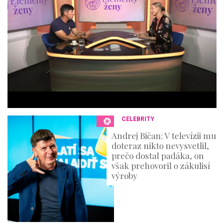
m
i
n
u
t
e
s
,
3
6
s
e
c
o
n
CELEBRITY
d
s
Andrej Bičan: V televízii mu
doteraz nikto nevysvetlil,
prečo dostal padáka, on
však prehovoril o zákulisí
výroby