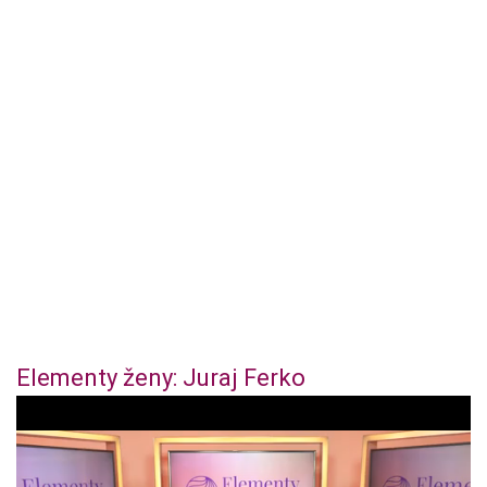
Elementy ženy: Juraj Ferko
0
o
f
4
4