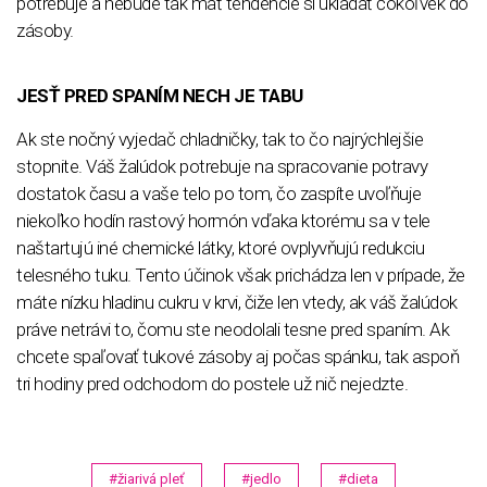
potrebuje a nebude tak mať tendencie si ukladať čokoľvek do
zásoby.
JESŤ PRED SPANÍM NECH JE TABU
Ak ste nočný vyjedač chladničky, tak to čo najrýchlejšie
stopnite. Váš žalúdok potrebuje na spracovanie potravy
dostatok času a vaše telo po tom, čo zaspíte uvoľňuje
niekoľko hodín rastový hormón vďaka ktorému sa v tele
naštartujú iné chemické látky, ktoré ovplyvňujú redukciu
telesného tuku. Tento účinok však prichádza len v prípade, že
máte nízku hladinu cukru v krvi, čiže len vtedy, ak váš žalúdok
práve netrávi to, čomu ste neodolali tesne pred spaním. Ak
chcete spaľovať tukové zásoby aj počas spánku, tak aspoň
tri hodiny pred odchodom do postele už nič nejedzte.
#žiarivá pleť
#jedlo
#dieta