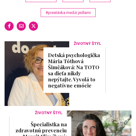
#prestávka medzi jedlami
ŽIVOTNÝ ŠTÝL
Detská psychologička
Mária Tóthová
Šimčáková: Na TOTO
sa dieťa nikdy
nepýtajte. Vyvolá to
negatívne emócie
ŽIVOTNÝ ŠTÝL
Špecialistka na
zdravotnú prevenciu