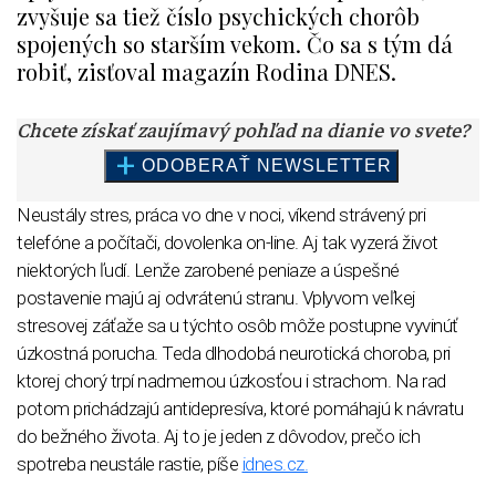
zvyšuje sa tiež číslo psychických chorôb
spojených so starším vekom. Čo sa s tým dá
robiť, zisťoval magazín Rodina DNES.
Neustály stres, práca vo dne v noci, víkend strávený pri
telefóne a počítači, dovolenka on-line. Aj tak vyzerá život
niektorých ľudí. Lenže zarobené peniaze a úspešné
postavenie majú aj odvrátenú stranu. Vplyvom veľkej
stresovej záťaže sa u týchto osôb môže postupne vyvinúť
úzkostná porucha. Teda dlhodobá neurotická choroba, pri
ktorej chorý trpí nadmernou úzkosťou i strachom. Na rad
potom prichádzajú antidepresíva, ktoré pomáhajú k návratu
do bežného života. Aj to je jeden z dôvodov, prečo ich
spotreba neustále rastie, píše
idnes.cz.