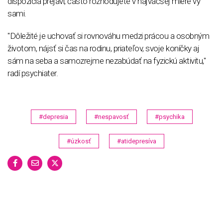
dispozícia prejaví, často rozhodujete v najväčšej miere vy
sami.
"Dôležité je uchovať si rovnováhu medzi prácou a osobným
životom, nájsť si čas na rodinu, priateľov, svoje koníčky aj
sám na seba a samozrejme nezabúdať na fyzickú aktivitu,"
radí psychiater.
#depresia
#nespavosť
#psychika
#úzkosť
#atidepresíva