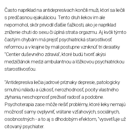
Často napríklad na antidepresívach končili muži, ktorí sa liečili
s predčasnou ejakuláciou. Tento druh liekov im ale
nepomohol, skôr privodil ďalšie ťažkosti, ako je napríklad
zníženie chuti do sexu či úplná strata orgazmu. Aj kvôli týmto
častým chybám má prejsť psychiatrická starostlivosť
reformou a v krajine by mali postupne vzniknúť tri desiatky
"Centier duševného zdravia", ktoré budú tvoriť akýsi
medzičlánok medzi ambulantnou a lôžkovou psychiatrickou
starostlivosťou.
"Antidepresíva liečia jadrové príznaky depresie, patologicky
smutnú náladu a úzkosť, nerozhodnosť, pocity vlastného
zlyhania, neschopnosť prežívať radosť a podobne.
Psychoterapia zase môže riešiť problémy, ktoré lieky nemajú
možnosť samy ovplyvniť, vrátane vzťahových, sociálnych,
osobnostných - a to aj s dlhodobým efektom, "vysvetľuje už
citovaný psychiater.