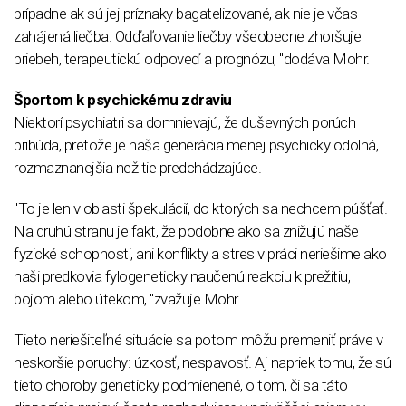
prípadne ak sú jej príznaky bagatelizované, ak nie je včas
zahájená liečba. Odďaľovanie liečby všeobecne zhoršuje
priebeh, terapeutickú odpoveď a prognózu, "dodáva Mohr.
Športom k psychickému zdraviu
Niektorí psychiatri sa domnievajú, že duševných porúch
pribúda, pretože je naša generácia menej psychicky odolná,
rozmaznanejšia než tie predchádzajúce.
"To je len v oblasti špekulácií, do ktorých sa nechcem púšťať.
Na druhú stranu je fakt, že podobne ako sa znižujú naše
fyzické schopnosti, ani konflikty a stres v práci neriešime ako
naši predkovia fylogeneticky naučenú reakciu k prežitiu,
bojom alebo útekom, "zvažuje Mohr.
Tieto neriešiteľné situácie sa potom môžu premeniť práve v
neskoršie poruchy: úzkosť, nespavosť. Aj napriek tomu, že sú
tieto choroby geneticky podmienené, o tom, či sa táto