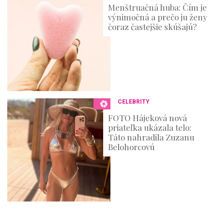
Menštruačná huba: Čím je
výnimočná a prečo ju ženy
čoraz častejšie skúšajú?
CELEBRITY
FOTO Hájeková nová
priateľka ukázala telo:
Táto nahradila Zuzanu
Belohorcovú