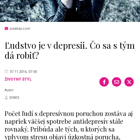
pixabay.com
Ľudstvo je v depresii. Čo sa s tým
dá robiť?
07.11.2016, 07:00
ŽIVOTNÝ ŠTÝL
Autor:
IDNES
Počet ľudí s depresívnou poruchou zostáva aj
napriek väčšej spotrebe antidepresív stále
rovnaký. Pribúda ale tých, u ktorých sa
vplyvom stresu objaví úzkostná porucha,