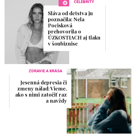
CELEBRITY
Sláva od detstva ju
poznačila: Nela
Pocisková
prehovorila o
ÚZKOSTIACH aj tlaku
v šoubiznise
ZDRAVIE A KRÁSA
Jesenná depresia či
zmeny nálad: Vieme,
ako s nimi zatočiť raz
a navždy