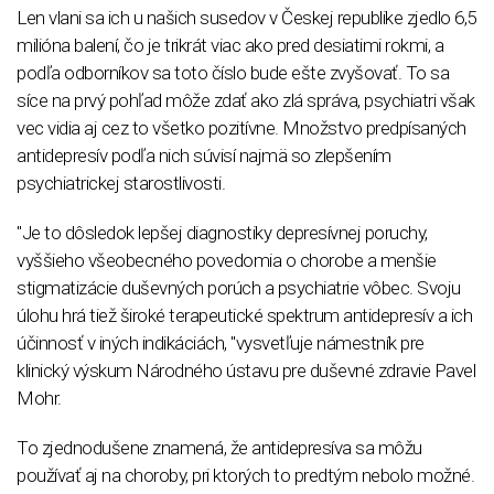
Len vlani sa ich u našich susedov v Českej republike zjedlo 6,5
milióna balení, čo je trikrát viac ako pred desiatimi rokmi, a
podľa odborníkov sa toto číslo bude ešte zvyšovať. To sa
síce na prvý pohľad môže zdať ako zlá správa, psychiatri však
vec vidia aj cez to všetko pozitívne. Množstvo predpísaných
antidepresív podľa nich súvisí najmä so zlepšením
psychiatrickej starostlivosti.
"Je to dôsledok lepšej diagnostiky depresívnej poruchy,
vyššieho všeobecného povedomia o chorobe a menšie
stigmatizácie duševných porúch a psychiatrie vôbec. Svoju
úlohu hrá tiež široké terapeutické spektrum antidepresív a ich
účinnosť v iných indikáciách, "vysvetľuje námestník pre
klinický výskum Národného ústavu pre duševné zdravie Pavel
Mohr.
To zjednodušene znamená, že antidepresíva sa môžu
používať aj na choroby, pri ktorých to predtým nebolo možné.