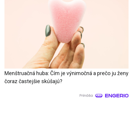
Menštruačná huba: Čím je výnimočná a prečo ju ženy
čoraz častejšie skúšajú?