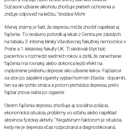
Súčasné užívanie alkoholu zhoršuje priebeh ochorenia a
znižuje odpoveď na liečbu, "dodáva Mohr.
Menej známy je fakt, že depresiu môže zhoršiť napríklad aj
fajčenie. To nedávno potvrdili aj lekári z Centra pre závislých
na tabaku 3. internej kliniky Všeobecnej fakultnej nemocnice v
Prahe a 1. lekárskej fakulty UK. Tí sledovali štyri tisíc
pacientov v rozmedzí siedmich rokov a zistili, že zanechanie
fajčenia má rovnaký, alebo dokonca lepší efekt na
ovplyvnenie priebehu depresie ako užívanie liekov. Fajčiarovi
sa síce po zapálení cigarety vyplaví hormón šťastia - dopamín,
ten sa ale rýchlo stráca a potom prichádza depresia, preto
fajčiar znova siaha po cigarete.
Okrem fajčenia depresiu zhoršuje aj sociálna izolácia,
ekonomická situácia, problémy vo vzťahu alebo napríklad
absencia fyzickej aktivity. "Negatívnym faktorom je situácia,
kedy nie je depresia včas rozpoznaná a diagnostikovaná,