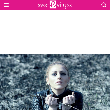
Preskočiť na hlavný obsah