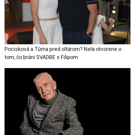
Pocisková a Tůma pred oltárom? Nela otvorene o
tom, čo bráni SVADBE s Filipom