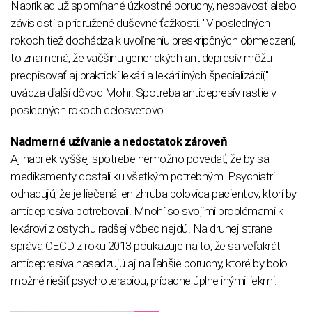
Napríklad už spomínané úzkostné poruchy, nespavosť alebo
závislosti a pridružené duševné ťažkosti. "V posledných
rokoch tiež dochádza k uvoľneniu preskripčných obmedzení,
to znamená, že väčšinu generických antidepresív môžu
predpisovať aj praktickí lekári a lekári iných špecializácií,"
uvádza ďalší dôvod Mohr. Spotreba antidepresív rastie v
posledných rokoch celosvetovo.
Nadmerné užívanie a nedostatok zároveň
Aj napriek vyššej spotrebe nemožno povedať, že by sa
medikamenty dostali ku všetkým potrebným. Psychiatri
odhadujú, že je liečená len zhruba polovica pacientov, ktorí by
antidepresíva potrebovali. Mnohí so svojimi problémami k
lekárovi z ostychu radšej vôbec nejdú. Na druhej strane
správa OECD z roku 2013 poukazuje na to, že sa veľakrát
antidepresíva nasadzujú aj na ľahšie poruchy, ktoré by bolo
možné riešiť psychoterapiou, prípadne úplne inými liekmi.