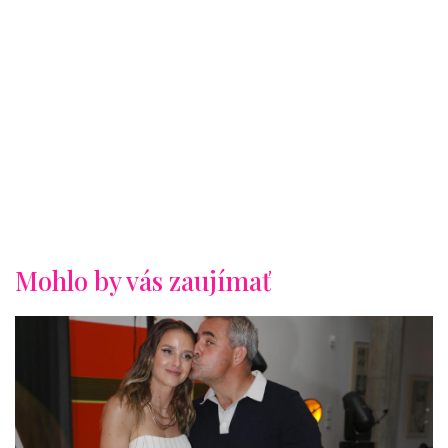
Mohlo by vás zaujímať