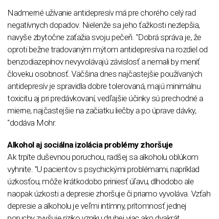
Nadmerné užívanie antidepresív má pre chorého celý rad
negatívnych dopadov. Nielenže sa jeho ťažkosti nezlepšia,
navyše zbytočne zaťažia svoju pečeň. "Dobrá správa je, že
oproti bežne tradovaným mýtom antidepresíva na rozdiel od
benzodiazepínov nevyvolávajú závislosť a nemali by meniť
človeku osobnosť. Väčšina dnes najčastejšie používaných
antidepresív je spravidla dobre tolerovaná, majú minimálnu
toxicitu aj pri predávkovaní, vedľajšie účinky sú prechodné a
mierne, najčastejšie na začiatku liečby a po úprave dávky,
"dodáva Mohr.
Alkohol aj sociálna izolácia problémy zhoršuje
Ak trpíte duševnou poruchou, radšej sa alkoholu oblúkom
vyhnite. "U pacientov s psychickými problémami, napríklad
úzkosťou, môže krátkodobo priniesť úľavu, dlhodobo ale
naopak úzkosti a depresie zhoršuje či priamo vyvoláva. Vzťah
depresie a alkoholu je veľmi intímny, prítomnosť jednej
poruchy zvyšuje riziko vzniku druhej viac ako dvakrát.