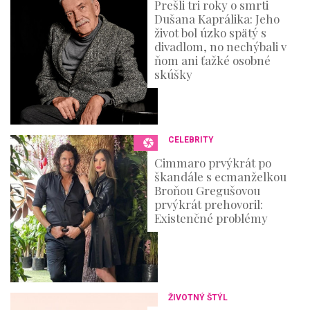
Prešli tri roky o smrti
Dušana Kaprálika: Jeho
život bol úzko spätý s
divadlom, no nechýbali v
ňom ani ťažké osobné
skúšky
CELEBRITY
Cimmaro prvýkrát po
škandále s ecmanželkou
Broňou Gregušovou
prvýkrát prehovoril:
Existenčné problémy
ŽIVOTNÝ ŠTÝL