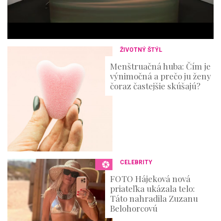
u
t
e
s
,
3
ŽIVOTNÝ ŠTÝL
6
s
Menštruačná huba: Čím je
e
výnimočná a prečo ju ženy
c
o
čoraz častejšie skúšajú?
n
d
s
CELEBRITY
FOTO Hájeková nová
priateľka ukázala telo:
Táto nahradila Zuzanu
Belohorcovú