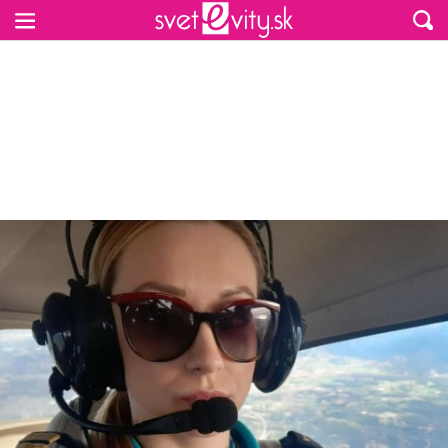
Preskočiť na hlavný obsah