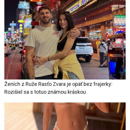
Ženích z Ruže Rasťo Zvara je opäť bez frajerky:
Rozišiel sa s totuo známou kráskou