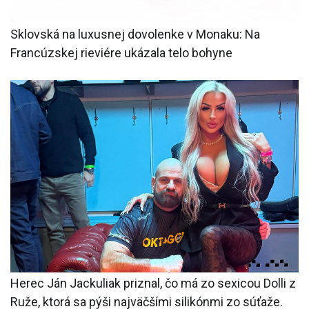
Sklovská na luxusnej dovolenke v Monaku: Na
Francúzskej rieviére ukázala telo bohyne
Herec Ján Jackuliak priznal, čo má zo sexicou Dolli z
Ruže, ktorá sa pýši najväčšími silikónmi zo súťaže.