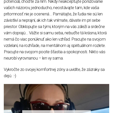
potenciál, choďte za ním. Nikdy neakceptujte ponižovanie
vašich názorov, jednoducho, neostávajte tam, kde vaša
prítomnosť nie je ocenená... Pamätajte, že ľudia nie sú len
závistliví a neprajní, ak ich tak vnímate, dávate im pri sebe
priestor. Obklopujte sa tými, ktorým na vás záleží a srdečne
vám doprajú... Vážte si samu seba, nebuďte tá krásna, ktorá
nemá čo viac ponúknuť ako len vzhľad. Pracujte na svojom
vzdelaní, na rozhľade, na mentálnom aj spirituálnom rozlete.
Pracujte na svojom pocite šťastia a spokojnosti. Nikto vás
neurobí vyrovnanou – len vy sama.
Vykročte zo svojej komfortnej zóny a uvidíte, že zázraky sa
dejú. :-)