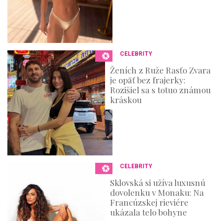
CELEBRITY
Ženích z Ruže Rasťo Zvara
je opäť bez frajerky:
Rozišiel sa s totuo známou
kráskou
CELEBRITY
Sklovská si užíva luxusnú
dovolenku v Monaku: Na
Francúzskej rieviére
ukázala telo bohyne