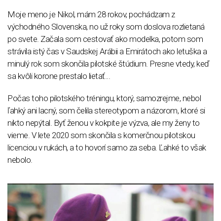
Moje meno je Nikol, mám 28 rokov, pochádzam z
východného Slovenska, no už roky som doslova rozlietaná
po svete. Začala som cestovať ako modelka, potom som
strávila istý čas v Saudskej Arábii a Emirátoch ako letuška a
minulý rok som skončila pilotské štúdium. Presne vtedy, keď
sa kvôli korone prestalo lietať...
Počas toho pilotského tréningu, ktorý, samozrejme, nebol
ľahký ani lacný, som čelila stereotypom a názorom, ktoré si
nikto nepýtal. Byť ženou v kokpite je výzva, ale my ženy to
vieme. V lete 2020 som skončila s komerčnou pilotskou
licenciou v rukách, a to hovorí samo za seba. Ľahké to však
nebolo.