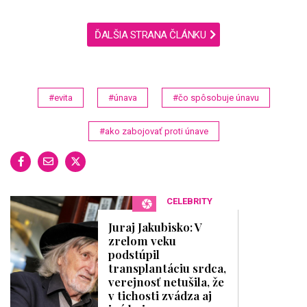
ĎALŠIA STRANA ČLÁNKU
#evita
#únava
#čo spôsobuje únavu
#ako zabojovať proti únave
CELEBRITY
Juraj Jakubisko: V
zrelom veku
podstúpil
transplantáciu srdca,
verejnosť netušila, že
v tichosti zvádza aj