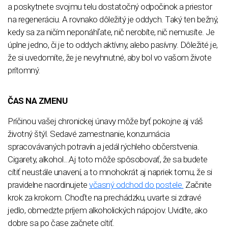
a poskytnete svojmu telu dostatočný odpočinok a priestor
na regeneráciu. A rovnako dôležitý je oddych. Taký ten bežný,
kedy sa za ničím neponáhľate, nič nerobíte, nič nemusíte. Je
úplne jedno, či je to oddych aktívny, alebo pasívny. Dôležité je,
že si uvedomíte, že je nevyhnutné, aby bol vo vašom živote
prítomný.
ČAS NA ZMENU
Príčinou vašej chronickej únavy môže byť pokojne aj váš
životný štýl. Sedavé zamestnanie, konzumácia
spracovávaných potravín a jedál rýchleho občerstvenia.
Cigarety, alkohol...Aj toto môže spôsobovať, že sa budete
cítiť neustále unavení, a to mnohokrát aj napriek tomu, že si
pravidelne naordinujete
včasný odchod do postele.
Začnite
krok za krokom. Choďte na prechádzku, uvarte si zdravé
jedlo, obmedzte príjem alkoholických nápojov. Uvidíte, ako
dobre sa po čase začnete cítiť.