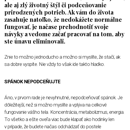
ale aj zlý životný štýl či podceňovanie
prirodzených potrieb. Ak vám do života
zasahuje natoľko, že nedokážete normálne
fungovať, je načase prehodnotiť svoje
návyky a vedome začať pracovať na tom, aby
ste únavu eliminovali.
Znie to možno jednoducho a možno si myslíte, že stačí, ak
sa dobre vyspíte. Nie vždy to však ide takto hladko.
SPÁNOK NEPODCEŇUJTE
Áno, v prvom rade je nevyhnutné, nepodceňovať spánok. Je
dôležitejší, než si možno myslíte a vplýva na celkové
fungovanie vášho tela. Koncentrácia, metabolizmus, energia.
To všetko a ešte oveľa viac bude klapať ako hodinky len
v prípade, že budete načas odchádzať do postele