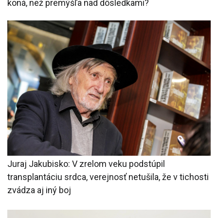
koná, než premýšľa nad dôsledkami?
Juraj Jakubisko: V zrelom veku podstúpil
transplantáciu srdca, verejnosť netušila, že v tichosti
zvádza aj iný boj