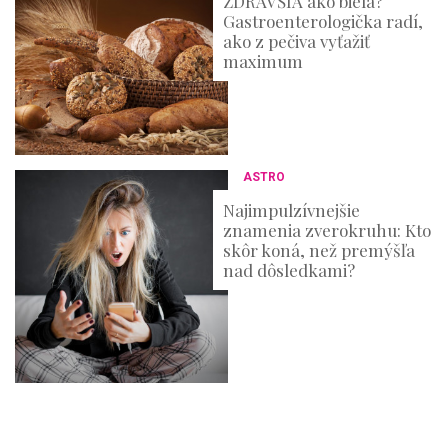
ZDRAVŠIA ako biela?
Gastroenterologička radí,
ako z pečiva vyťažiť
maximum
ASTRO
Najimpulzívnejšie
znamenia zverokruhu: Kto
skôr koná, než premýšľa
nad dôsledkami?