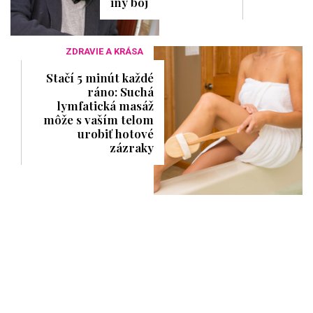
iný boj
ZDRAVIE A KRÁSA
Stačí 5 minút každé
ráno: Suchá
lymfatická masáž
môže s vaším telom
urobiť hotové
zázraky