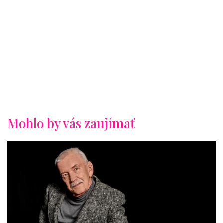
Mohlo by vás zaujímať