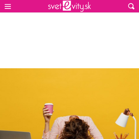
Preskočiť na hlavný obsah