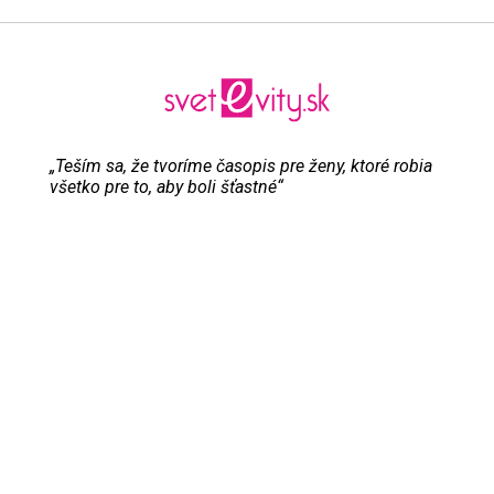
„Teším sa, že tvoríme časopis pre ženy, ktoré robia
všetko pre to, aby boli šťastné“
Evita Urbaníková
ODKAZY
Inzercia