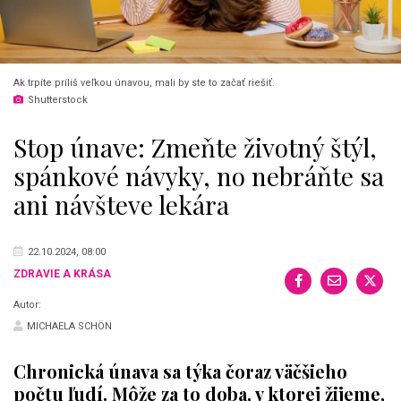
Ak trpíte príliš veľkou únavou, mali by ste to začať riešiť.
Shutterstock
Stop únave: Zmeňte životný štýl,
spánkové návyky, no nebráňte sa
ani návšteve lekára
22.10.2024, 08:00
ZDRAVIE A KRÁSA
Autor:
MICHAELA SCHÖN
Chronická únava sa týka čoraz väčšieho
počtu ľudí. Môže za to doba, v ktorej žijeme,