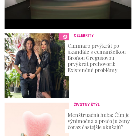
3
6
s
e
c
o
n
CELEBRITY
d
s
Cimmaro prvýkrát po
škandále s ecmanželkou
Broňou Gregušovou
prvýkrát prehovoril:
Existenčné problémy
ŽIVOTNÝ ŠTÝL
Menštruačná huba: Čím je
výnimočná a prečo ju ženy
čoraz častejšie skúšajú?