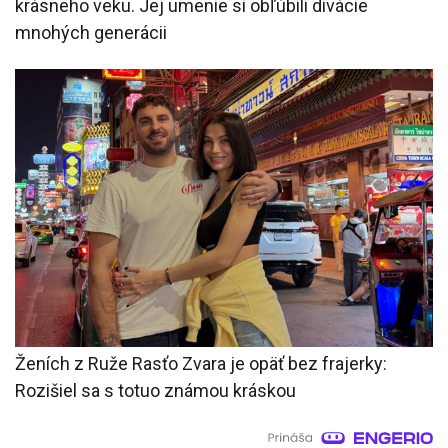
krásneho veku. Jej umenie si obľúbili divácie
mnohých generácii
Ženích z Ruže Rasťo Zvara je opäť bez frajerky:
Rozišiel sa s totuo známou kráskou