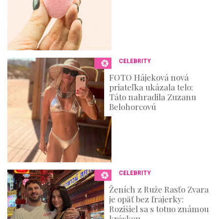
CELEBRITY
FOTO Hájeková nová
priateľka ukázala telo:
Táto nahradila Zuzanu
Belohorcovú
CELEBRITY
Ženích z Ruže Rasťo Zvara
je opäť bez frajerky:
Rozišiel sa s totuo známou
kráskou