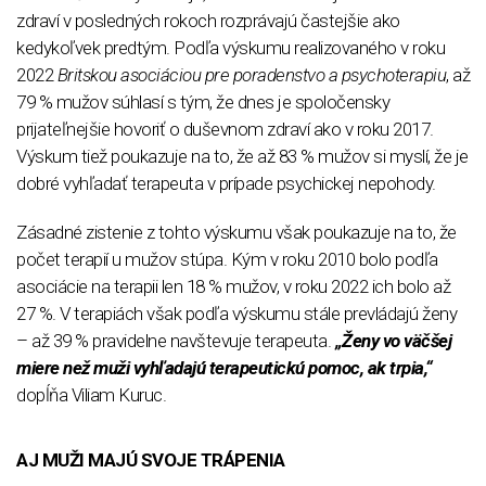
zdraví v posledných rokoch rozprávajú častejšie ako
kedykoľvek predtým. Podľa výskumu realizovaného v roku
2022
Britskou asociáciou pre poradenstvo a psychoterapiu
, až
79 % mužov súhlasí s tým, že dnes je spoločensky
prijateľnejšie hovoriť o duševnom zdraví ako v roku 2017.
Výskum tiež poukazuje na to, že až 83 % mužov si myslí, že je
dobré vyhľadať terapeuta v prípade psychickej nepohody.
Zásadné zistenie z tohto výskumu však poukazuje na to, že
počet terapií u mužov stúpa. Kým v roku 2010 bolo podľa
asociácie na terapii len 18 % mužov, v roku 2022 ich bolo až
27 %. V terapiách však podľa výskumu stále prevládajú ženy
– až 39 % pravidelne navštevuje terapeuta.
„Ženy vo väčšej
miere než muži vyhľadajú terapeutickú pomoc, ak trpia,“
dopĺňa Viliam Kuruc.
AJ MUŽI MAJÚ SVOJE TRÁPENIA