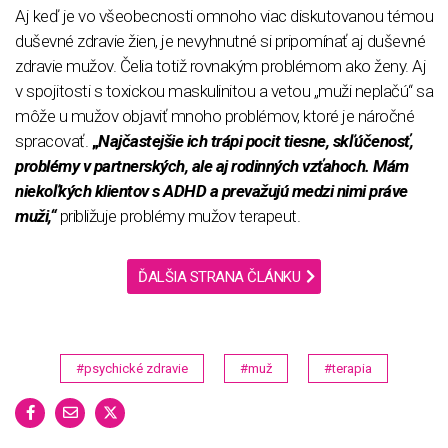
Aj keď je vo všeobecnosti omnoho viac diskutovanou témou
duševné zdravie žien, je nevyhnutné si pripomínať aj duševné
zdravie mužov. Čelia totiž rovnakým problémom ako ženy. Aj
v spojitosti s toxickou maskulinitou a vetou „muži neplačú“ sa
môže u mužov objaviť mnoho problémov, ktoré je náročné
spracovať.
„
Najčastejšie ich trápi pocit tiesne, skľúčenosť,
problémy v partnerských, ale aj rodinných vzťahoch.
Mám
niekoľkých klientov s ADHD a prevažujú medzi nimi práve
muži,“
približuje problémy mužov terapeut.
ĎALŠIA STRANA ČLÁNKU
#psychické zdravie
#muž
#terapia