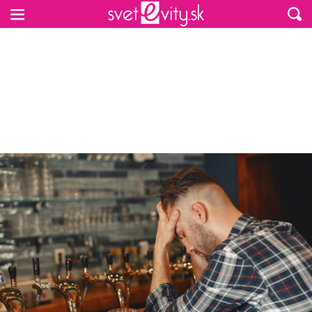
Preskočiť na hlavný obsah