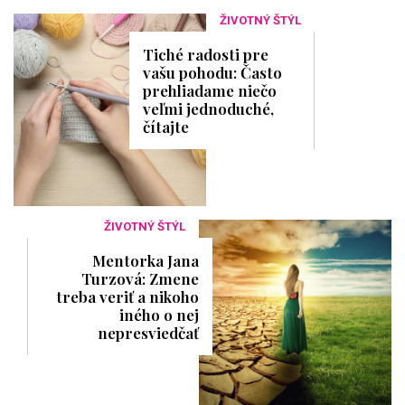
ŽIVOTNÝ ŠTÝL
Tiché radosti pre
vašu pohodu: Často
prehliadame niečo
veľmi jednoduché,
čítajte
ŽIVOTNÝ ŠTÝL
Mentorka Jana
Turzová: Zmene
treba veriť a nikoho
iného o nej
nepresviedčať