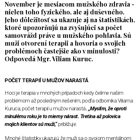
November je mesiacom mužského zdravia -
nielen toho fyzického, ale aj duševného.
Jeho dôležitosť sa ukazuje aj na štatistikách,
ktoré upozorňujú na zvyšujúci sa počet
samovrážd práve u mužského pohlavia. Sú
muži otvorení terapii a hovoria o svojich
problémoch častejšie ako v minulosti?
Odpovedá Mgr. Viliam Kuruc.
POČET TERAPIÍ U MUŽOV NARASTÁ
Hoci je terapia v mnohých prípadoch kedy čelíme našim
problémom až posledným riešením, podľa odborníka Viliama
Kuruca, počet terapií u mužov narastá
.
„Myslím, že oproti
minulému roku je to mierny nárast
.
Tretina až polovica
mojich klientov sú muži,“
približuje.
Mnohé štatistiky ukazujú, že muži sa o svojom mentálnom