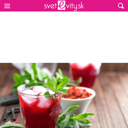
Preskočiť na hlavný obsah