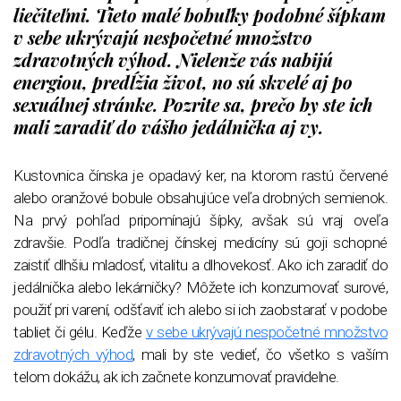
liečiteľmi. Tieto malé bobuľky podobné šípkam
v sebe ukrývajú nespočetné množstvo
zdravotných výhod. Nielenže vás nabijú
energiou, predĺžia život, no sú skvelé aj po
sexuálnej stránke. Pozrite sa, prečo by ste ich
mali zaradiť do vášho jedálnička aj vy.
Kustovnica čínska je opadavý ker, na ktorom rastú červené
alebo oranžové bobule obsahujúce veľa drobných semienok.
Na prvý pohľad pripomínajú šípky, avšak sú vraj oveľa
zdravšie. Podľa tradičnej čínskej medicíny sú goji schopné
zaistiť dlhšiu mladosť, vitalitu a dlhovekosť. Ako ich zaradiť do
jedálnička alebo lekárničky? Môžete ich konzumovať surové,
použiť pri varení, odšťaviť ich alebo si ich zaobstarať v podobe
tabliet či gélu. Keďže
v sebe ukrývajú nespočetné množstvo
zdravotných výhod
, mali by ste vedieť, čo všetko s vaším
telom dokážu, ak ich začnete konzumovať pravidelne.