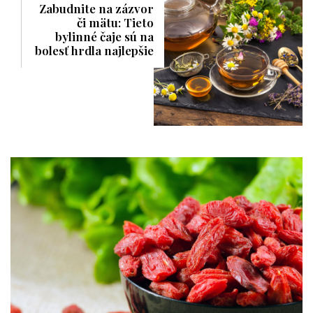
Zabudnite na zázvor
či mätu: Tieto
bylinné čaje sú na
bolesť hrdla najlepšie