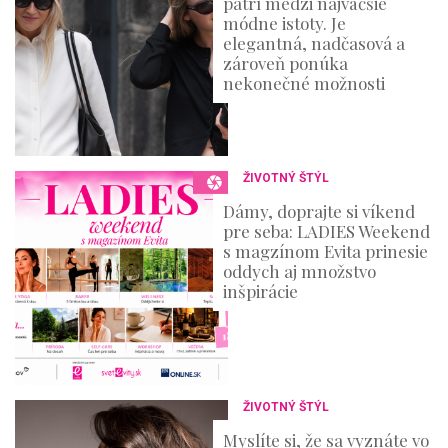
patrí medzi najväčšie
módne istoty. Je
elegantná, nadčasová a
zároveň ponúka
nekonečné možnosti
ŽIVOTNÝ ŠTÝL
Dámy, doprajte si víkend
pre seba: LADIES Weekend
s magzínom Evita prinesie
oddych aj množstvo
inšpirácie
ŽIVOTNÝ ŠTÝL
Myslíte si, že sa vyznáte vo