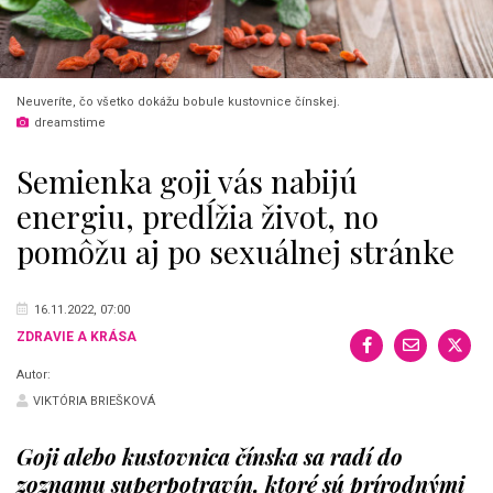
Neuveríte, čo všetko dokážu bobule kustovnice čínskej.
dreamstime
Semienka goji vás nabijú
energiu, predĺžia život, no
pomôžu aj po sexuálnej stránke
16.11.2022, 07:00
ZDRAVIE A KRÁSA
Autor:
VIKTÓRIA BRIEŠKOVÁ
Goji alebo kustovnica čínska sa radí do
zoznamu superpotravín, ktoré sú prírodnými