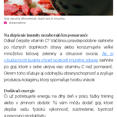
Goji zaručia dlhovekosť, lepší sex či imunitu.
dreamstime
Na zlepšenie imunity nezaberajú len pomaranče
Odkiaľ čerpáte vitamín C? Väčšinou pravdepodobne siahnete
po rôznych doplnkoch stravy alebo konzumujete veľké
množstvo listovej zeleniny a citrusové ovocia.
Ak si
v budúcnosti budete chcieť podporiť imunitné zdravie
, siahnite
po goji, ktoré v sebe ukrýva viac vitamínu C než pomaranč.
Okrem toho sľubuje aj odolnejšiu obranyschopnosť a zvyšuje
produkciu kolagénu, ktorý spomaľuje tvorbu vrások.
Dodávači energie
Či už potrebujete energiu na dlhý deň v práci, ťažký tréning
alebo v zimnom období. Tú vám môžu dodať goji, ktoré
zlepšia vašu fyzickú výkonnosť, sústredenie, bystrosť
a pracovnú produktivitu.