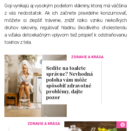
Goji vynikajú aj vysokým podielom vlákniny, ktorej má väčšina
z vás nedostatok. Ak ich začnete pravidelne konzumovať,
môžete si zlepšiť trávenie, znížiť riziko vzniku niekoľkých
druhov rakoviny, regulovať hladinu škodlivého cholesterolu
a vďaka detoxikačným vplyvom tiež prispieť k odstraňovaniu
toxínov z tela.
ZDRAVIE A KRÁSA
Sedíte na toalete
správne? Nevhodná
poloha vám môže
spôsobiť zdravotné
problémy, dajte
pozor
ZDRAVIE A KRÁSA