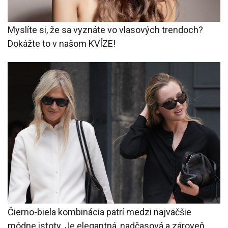
Myslíte si, že sa vyznáte vo vlasových trendoch?
Dokážte to v našom KVÍZE!
Čierno-biela kombinácia patrí medzi najväčšie
módne istoty. Je elegantná, nadčasová a zároveň