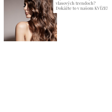
vlasových trendoch?
Dokážte to v našom KVÍZE!