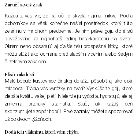
Zaručí skvelý zrak
Každá z vás vie, že na oči je skvelá najmä mrkva. Podľa
odborníkov sa však konečne našiel prostriedok, ktorý túto
zeleninu v mnohom predbehne. Je ním práve goji, ktoré sú
považované za najbohatší zdroj beta-karoténu na svete.
Okrem neho obsahujú aj ďalšie telu prospešné látky, ktoré
môžu slúžiť ako ochrana pred slabším videním alebo šedým
či zeleným zákalom.
Elixír mladosti
Malé bobule kustovnice čínskej dokážu pôsobiť aj ako elixír
mladosti. Trápia vás vyrážky na tvári? Vyskúšajte goji, ktoré
zlepšia kvalitu vašej pleti. Nielenže ju vyčistia, hydratujú, ale aj
zmiernia príznaky starnutia. Stačí, ak každý deň
skonzumujete zopár bobúľ. Prvé zázraky môžete spozorovať
už po dvoch týždňoch.
Dodá telu vlákninu, ktorá vám chýba