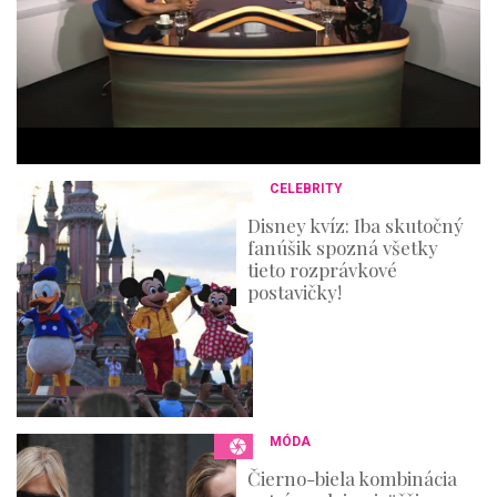
e
s
,
3
6
s
e
c
o
n
CELEBRITY
d
s
Disney kvíz: Iba skutočný
fanúšik spozná všetky
tieto rozprávkové
postavičky!
MÓDA
Čierno-biela kombinácia