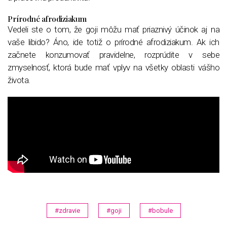
Prírodné afrodiziakum
Vedeli ste o tom, že goji môžu mať priaznivý účinok aj na
vaše libido? Áno, ide totiž o prírodné afrodiziakum. Ak ich
začnete konzumovať pravidelne, rozprúdite v sebe
zmyselnosť, ktorá bude mať vplyv na všetky oblasti vášho
života.
#zdravie
#goji
#bobule