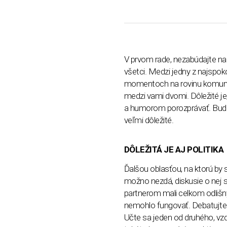
V prvom rade, nezabúdajte na 
všetci. Medzi jedny z najspoko
momentoch na rovinu komuniku
medzi vami dvomi. Dôležité je
a humorom porozprávať. Budu
veľmi dôležité.
DÔLEŽITÁ JE AJ POLITIKA
Ďalšou oblasťou, na ktorú by s
možno nezdá, diskusie o nej sú
partnerom mali celkom odlišn
nemohlo fungovať. Debatujte 
Učte sa jeden od druhého, vzd