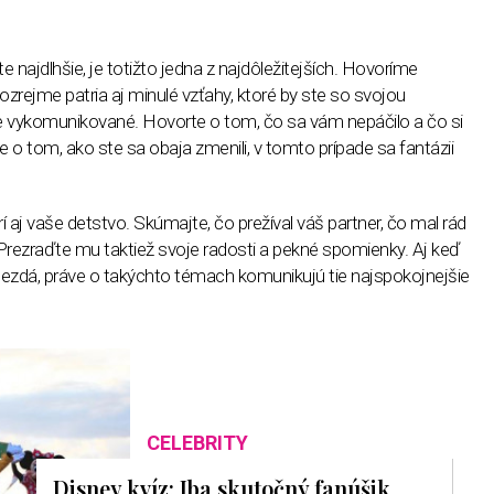
te najdlhšie, je totižto jedna z najdôležitejších. Hovoríme
ozrejme patria aj minulé vzťahy, ktoré by ste so svojou
 vykomunikované. Hovorte o tom, čo sa vám nepáčilo a čo si
 o tom, ako ste sa obaja zmenili, v tomto prípade sa fantázii
 aj vaše detstvo. Skúmajte, čo prežíval váš partner, čo mal rád
Prezraďte mu taktiež svoje radosti a pekné spomienky. Aj keď
ezdá, práve o takýchto témach komunikujú tie najspokojnejšie
CELEBRITY
Disney kvíz: Iba skutočný fanúšik