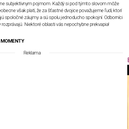
adne subjektívnym pojmom. Každý si pod týmto slovom môže
eobecne však platí, že za šťastné dvojice považujeme ľudí, ktorí
ú spoločné záujmy a sú spolu jednoducho spokojní. Odborníci
 rozprávajú. Niektoré oblasti vás nepochybne prekvapia!
E MOMENTY
Reklama
f
i
t
,