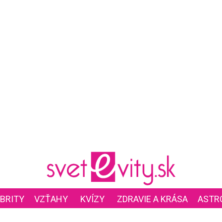
BRITY
VZŤAHY
KVÍZY
ZDRAVIE A KRÁSA
ASTR