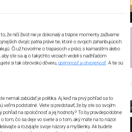
to, že ničí život nie je dokonalý a trápne momenty zažívame
jnejších dvojíc patria práve tie, ktoré o svojich zahanbujúcich
jú. Či už hovoríme o trapasoch v práci, s kamarátmi alebo
l
, aby ste sa aj o takýchto veciach vedeli s nadhľadom
jete si tak obrovskú dôveru,
úprimnosť a otvorenosť
. A tie sú
te nemali zabúdať je politika. Aj keď na prvý pohľad sa to
 veľmi podstatné. Viete si predstaviť, že by ste so svojím
ý pohľad na spoločnosť a jej hodnoty? To by pravdepodobne
o tom, čo sa deje vo svete a o tom, aký máte na to názor.
elávajte a rozvíjajte svoje názory a myšlienky. Ak budete