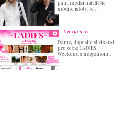
patrí medzi najväčšie
módne istoty. Je
elegantná, nadčasová a
zároveň ponúka
nekonečné možnosti
ŽIVOTNÝ ŠTÝL
Dámy, doprajte si víkend
pre seba: LADIES
Weekend s magzínom
Evita prinesie oddych aj
množstvo inšpirácie