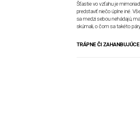
Šťastie vo vzťahu je mimori
predstaviť niečo úplne iné. Vš
sa medzi sebou nehádajú, maj
skúmali, o čom sa takéto páry
TRÁPNE ČI ZAHANBUJÚC