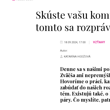
Skúste vašu kom
tomto sa rozpráv
VZŤAHY
18.09.2024, 17:00
Autor:
KATARÍNA HODŽOVÁ
Denne sa s našimi po
Zväčša ani nepremýš
Hovoríme o práci, ka
zabúdať do našich ro
tém. Existujú také, o
páry. Čo myslíte, pat