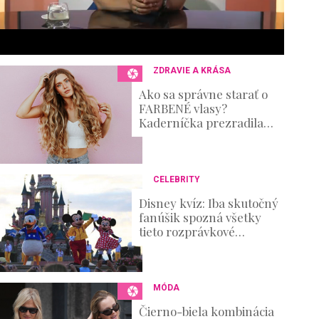
6
s
e
c
o
n
ZDRAVIE A KRÁSA
d
s
Ako sa správne starať o
V
FARBENÉ vlasy?
o
Kaderníčka prezradila
u
postup, ktorý zvládnete aj
m
doma
e
0
%
CELEBRITY
Disney kvíz: Iba skutočný
fanúšik spozná všetky
tieto rozprávkové
postavičky!
MÓDA
Čierno-biela kombinácia