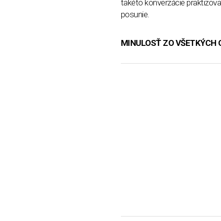
takéto konverzácie praktizov
posunie.
MINULOSŤ ZO VŠETKÝCH 