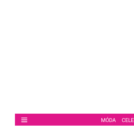
Preskočiť na hlavný obsah
MÓDA
CELE