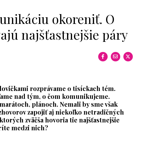
unikáciu okoreniť. O
ajú najšťastnejšie páry
lovičkami rozprávame o tisíckach tém.
ľame nad tým, o čom komunikujeme.
marátoch, plánoch. Nemali by sme však
zhovorov zapojiť aj niekoľko netradičných
 ktorých zväčša hovoria tie najšťastnejšie
ríte medzi nich?