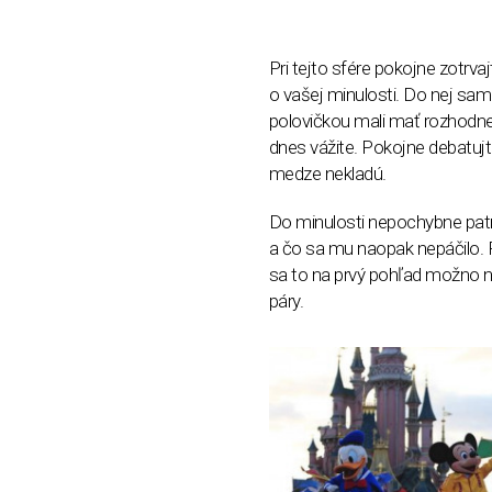
Pri tejto sfére pokojne zotrvaj
o vašej minulosti. Do nej sam
polovičkou mali mať rozhodne
dnes vážite. Pokojne debatujte
medze nekladú.
Do minulosti nepochybne patrí
a čo sa mu naopak nepáčilo. 
sa to na prvý pohľad možno n
páry.