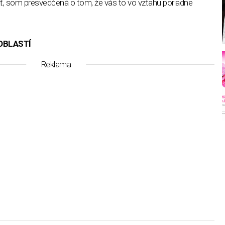
ať, som presvedčená o tom, že vás to vo vzťahu poriadne
OBLASTÍ
Reklama