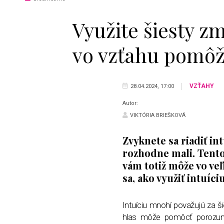
Využite šiesty z
vo vzťahu pomôže
VZŤAHY
28.04.2024, 17:00
Autor:
VIKTÓRIA BRIEŠKOVÁ
Zvyknete sa riadiť in
rozhodne mali. Tento
vám totiž môže vo ve
sa, ako využiť intuíciu
Intuíciu mnohí považujú za 
hlas môže pomôcť porozum