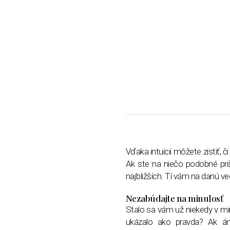
Vďaka intuícii môžete zistiť, č
Ak ste na niečo podobné prišl
najbližších. Tí vám na danú v
Nezabúdajte na minulosť
Stalo sa vám už niekedy v min
ukázalo ako pravda? Ak áno