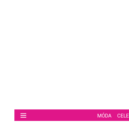
Preskočiť na hlavný obsah
MÓDA
CELE