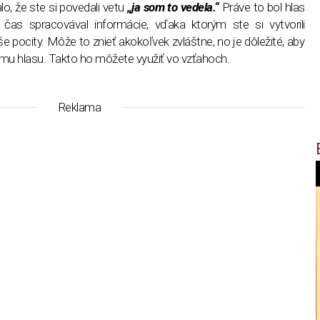
o, že ste si povedali vetu
„ja som to vedela.“
Práve to bol hlas
ý čas spracovával informácie, vďaka ktorým ste si vytvorili
še pocity. Môže to znieť akokoľvek zvláštne, no je dôležité, aby
mu hlasu. Takto ho môžete využiť vo vzťahoch.
Reklama
f
i
t
,