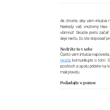
Ak chcete, aby vám intuícia 
Niekedy váš vnútorný hlas t
všimnúť. Skúste preto začať 
deje niečo, čo ste doposiaľ pre
Nedržte to v sebe
Často vám intuícia napovedá, ž
nezdá
, komunikujte o tom. S
pocitoch a spolu prídete na t
mali pravdu.
Požiadajte o pomoc