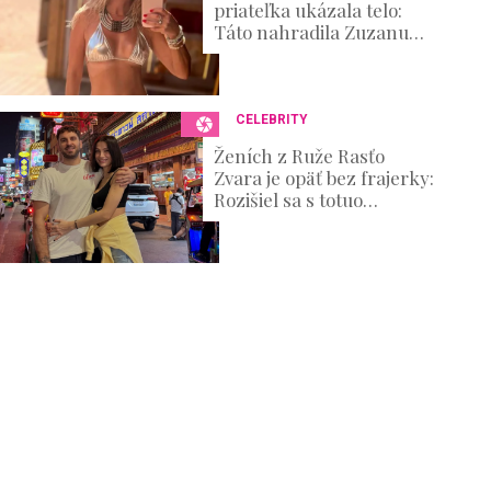
priateľka ukázala telo:
Táto nahradila Zuzanu
Belohorcovú
CELEBRITY
Ženích z Ruže Rasťo
Zvara je opäť bez frajerky:
Rozišiel sa s totuo
známou kráskou