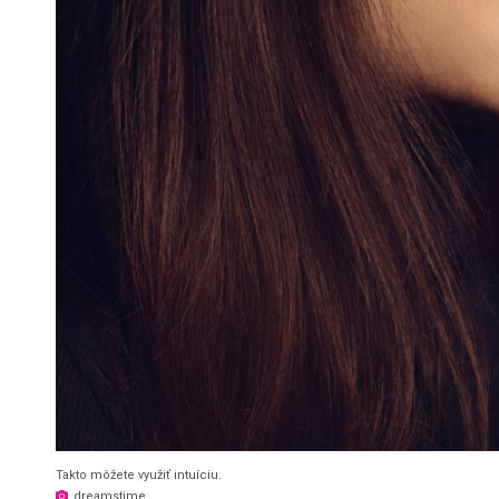
Takto môžete využiť intuíciu.
dreamstime