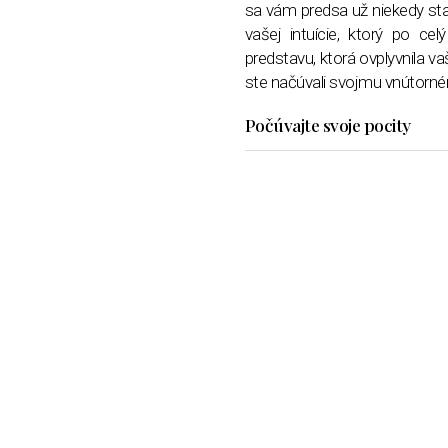
sa vám predsa už niekedy stal
vašej intuície, ktorý po cel
predstavu, ktorá ovplyvnila va
ste načúvali svojmu vnútorné
Počúvajte svoje pocity