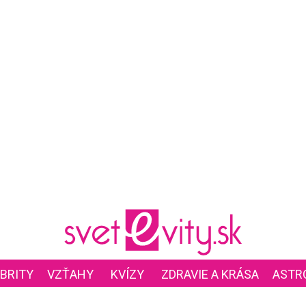
BRITY
VZŤAHY
KVÍZY
ZDRAVIE A KRÁSA
ASTR