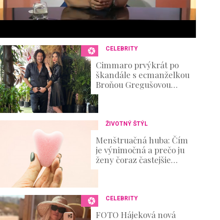
6
s
e
c
o
n
CELEBRITY
d
s
Cimmaro prvýkrát po
V
škandále s ecmanželkou
o
Broňou Gregušovou
u
prvýkrát prehovoril:
m
Existenčné problémy
e
0
%
ŽIVOTNÝ ŠTÝL
Menštruačná huba: Čím
je výnimočná a prečo ju
ženy čoraz častejšie
skúšajú?
CELEBRITY
FOTO Hájeková nová