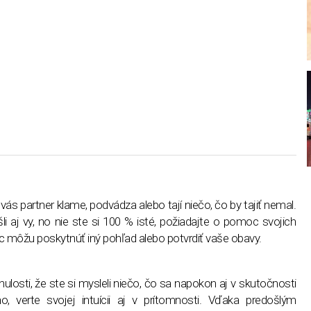
i vás partner klame, podvádza alebo tají niečo, čo by tajiť nemal.
i aj vy, no nie ste si 100 % isté, požiadajte o pomoc svojich
ec môžu poskytnúť iný pohľad alebo potvrdiť vaše obavy.
ulosti, že ste si mysleli niečo, čo sa napokon aj v skutočnosti
, verte svojej intuícii aj v prítomnosti. Vďaka predošlým