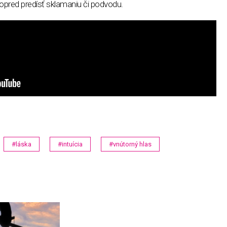
pred predísť sklamaniu či podvodu.
#láska
#intuícia
#vnútorný hlas