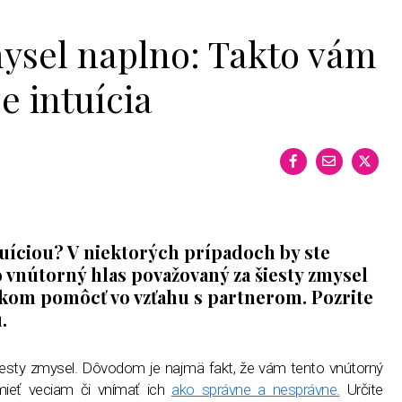
mysel naplno: Takto vám
 intuícia
tuíciou? V niektorých prípadoch by ste
 vnútorný hlas považovaný za šiesty zmysel
ľkom pomôcť vo vzťahu s partnerom. Pozrite
.
šiesty zmysel. Dôvodom je najmä fakt, že vám tento vnútorný
ieť veciam či vnímať ich
ako správne a nesprávne.
Určite