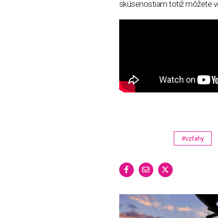
skúsenostiam totiž môžete vo
#vzťahy