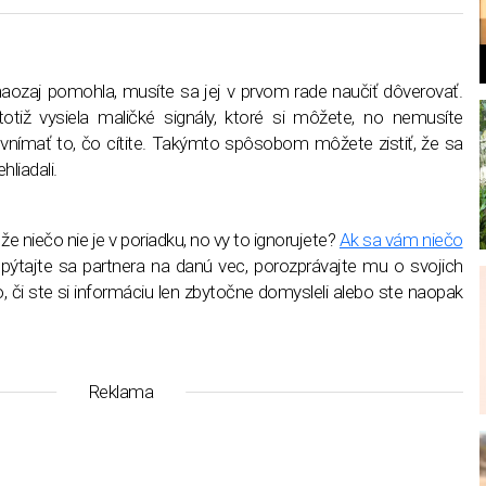
naozaj pomohla, musíte sa jej v prvom rade naučiť dôverovať.
otiž vysiela maličké signály, ktoré si môžete, no nemusíte
vnímať to, čo cítite. Takýmto spôsobom môžete zistiť, že sa
hliadali.
l
e niečo nie je v poriadku, no vy to ignorujete?
Ak sa vám niečo
pýtajte sa partnera na danú vec, porozprávajte mu o svojich
o, či ste si informáciu len zbytočne domysleli alebo ste naopak
Reklama