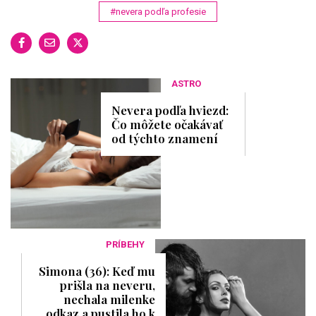
#nevera podľa profesie
ASTRO
Nevera podľa hviezd:
Čo môžete očakávať
od týchto znamení
PRÍBEHY
Simona (36): Keď mu
prišla na neveru,
nechala milenke
odkaz a pustila ho k