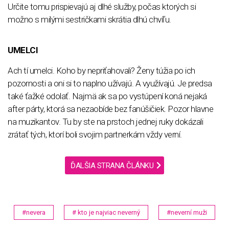
Určite tomu prispievajú aj dlhé služby, počas ktorých si
možno s milými sestričkami skrátia dlhú chvíľu.
UMELCI
Ach tí umelci. Koho by nepriťahovali? Ženy túžia po ich
pozornosti a oni si to naplno užívajú. A využívajú. Je predsa
také ťažké odolať. Najmä ak sa po vystúpení koná nejaká
after párty, ktorá sa nezaobíde bez fanúšičiek. Pozor hlavne
na muzikantov. Tu by ste na prstoch jednej ruky dokázali
zrátať tých, ktorí boli svojim partnerkám vždy verní.
ĎALŠIA STRANA ČLÁNKU
#nevera
# kto je najviac neverný
#neverní muži