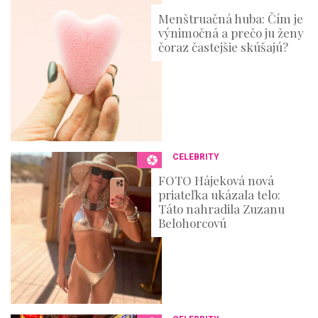
Menštruačná huba: Čím je
výnimočná a prečo ju ženy
čoraz častejšie skúšajú?
CELEBRITY
FOTO Hájeková nová
priateľka ukázala telo:
Táto nahradila Zuzanu
Belohorcovú