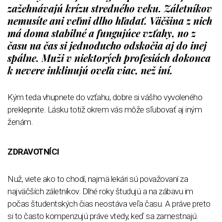
zažehnávajú krízu stredného veku. Záletníkov
nemusíte ani veľmi dlho hľadať. Väčšina z nich
má doma stabilné a fungujúce vzťahy, no z
času na čas si jednoducho odskočia aj do inej
spálne. Muži v niektorých profesiách dokonca
k nevere inklinujú oveľa viac, než iní.
Kým teda vhupnete do vzťahu, dobre si vášho vyvoleného
preklepnite. Lásku totiž okrem vás môže sľubovať aj iným
ženám.
ZDRAVOTNÍCI
Nuž, viete ako to chodí, najmä lekári sú považovaní za
najväčších záletníkov. Dlhé roky študujú a na zábavu im
počas študentských čias neostáva veľa času. A práve preto
si to často kompenzujú práve vtedy, keď sa zamestnajú.