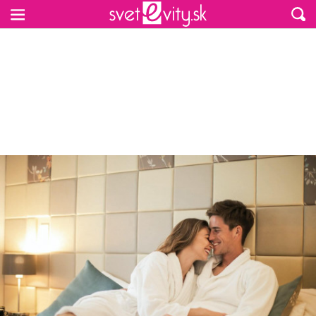
Preskočiť na hlavný obsah