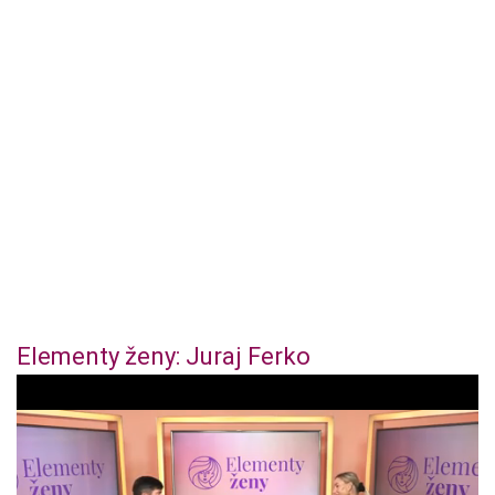
Elementy ženy: Juraj Ferko
0
o
f
4
4
m
i