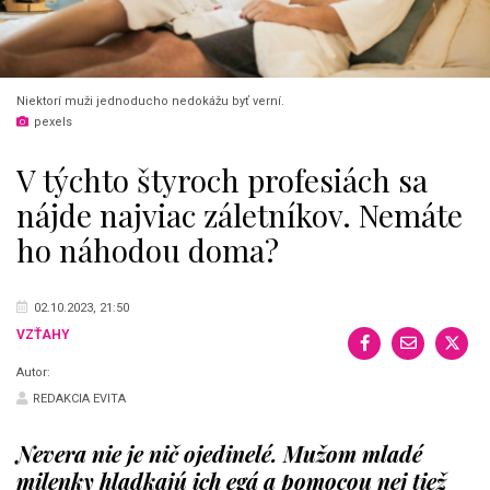
Niektorí muži jednoducho nedokážu byť verní.
pexels
V týchto štyroch profesiách sa
nájde najviac záletníkov. Nemáte
ho náhodou doma?
02.10.2023, 21:50
VZŤAHY
Autor:
REDAKCIA EVITA
Nevera nie je nič ojedinelé. Mužom mladé
milenky hladkajú ich egá a pomocou nej tiež