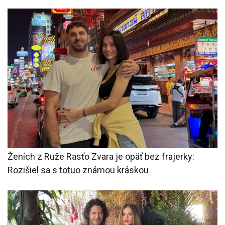
Ženích z Ruže Rasťo Zvara je opäť bez frajerky:
Rozišiel sa s totuo známou kráskou