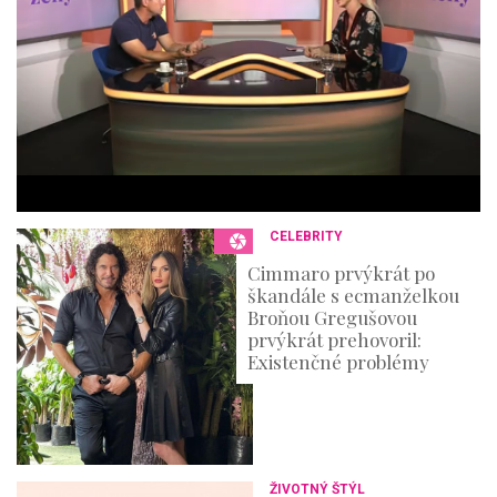
n
u
t
e
s
,
3
6
s
e
c
o
n
CELEBRITY
d
s
Cimmaro prvýkrát po
škandále s ecmanželkou
Broňou Gregušovou
prvýkrát prehovoril:
Existenčné problémy
ŽIVOTNÝ ŠTÝL