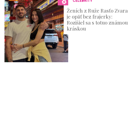
CELEBRITY
Ženích z Ruže Rasťo Zvara
je opäť bez frajerky:
Rozišiel sa s totuo známou
kráskou