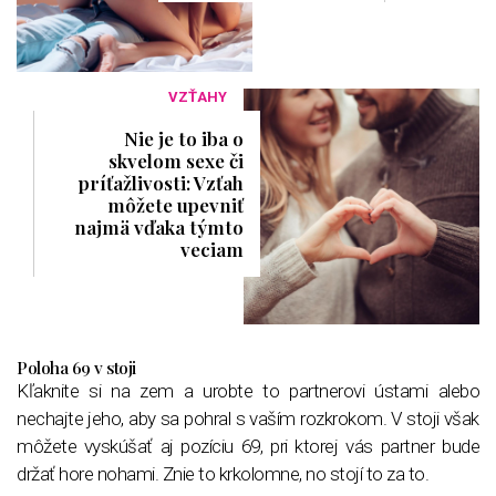
VZŤAHY
Nie je to iba o
skvelom sexe či
príťažlivosti: Vzťah
môžete upevniť
najmä vďaka týmto
veciam
Poloha 69 v stoji
Kľaknite si na zem a urobte to partnerovi ústami alebo
nechajte jeho, aby sa pohral s vaším rozkrokom. V stoji však
môžete vyskúšať aj pozíciu 69, pri ktorej vás partner bude
držať hore nohami. Znie to krkolomne, no stojí to za to.