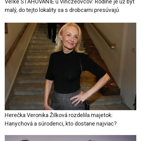
Veľké SŤAHOVANIE u Vinczeovcov: Rodine je už byt
malý, do tejto lokality sa s drobcami presúvajú
Herečka Veronika Žilková rozdelila majetok:
Hanychová a súrodenci, kto dostane najviac?