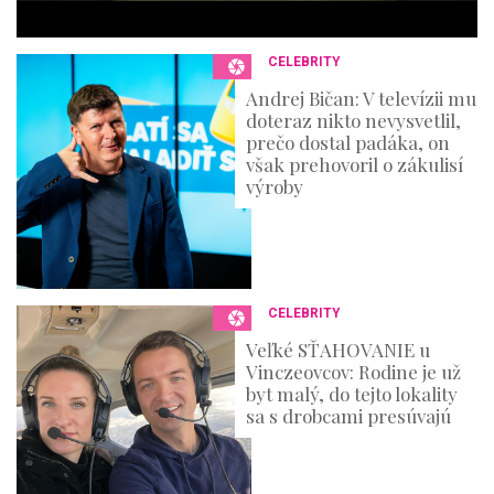
c
o
n
CELEBRITY
d
s
Andrej Bičan: V televízii mu
doteraz nikto nevysvetlil,
prečo dostal padáka, on
však prehovoril o zákulisí
výroby
CELEBRITY
Veľké SŤAHOVANIE u
Vinczeovcov: Rodine je už
byt malý, do tejto lokality
sa s drobcami presúvajú