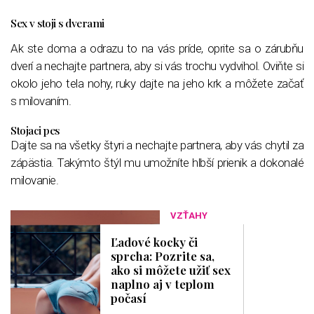
Sex v stoji s dverami
Ak ste doma a odrazu to na vás príde, oprite sa o zárubňu
dverí a nechajte partnera, aby si vás trochu vydvihol. Oviňte si
okolo jeho tela nohy, ruky dajte na jeho krk a môžete začať
s milovaním.
Stojaci pes
Dajte sa na všetky štyri a nechajte partnera, aby vás chytil za
zápästia. Takýmto štýl mu umožníte hlbší prienik a dokonalé
milovanie.
VZŤAHY
Ľadové kocky či
sprcha: Pozrite sa,
ako si môžete užiť sex
naplno aj v teplom
počasí