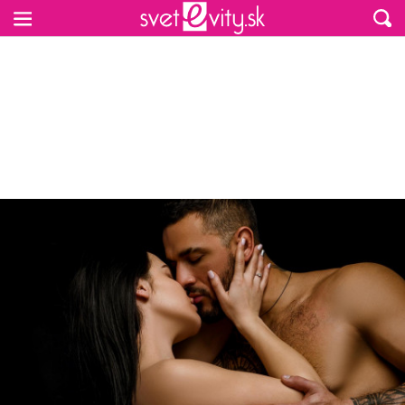
Preskočiť na hlavný obsah