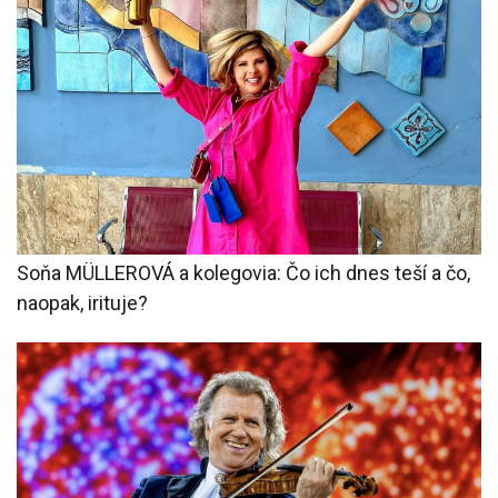
Soňa MÜLLEROVÁ a kolegovia: Čo ich dnes teší a čo,
naopak, irituje?