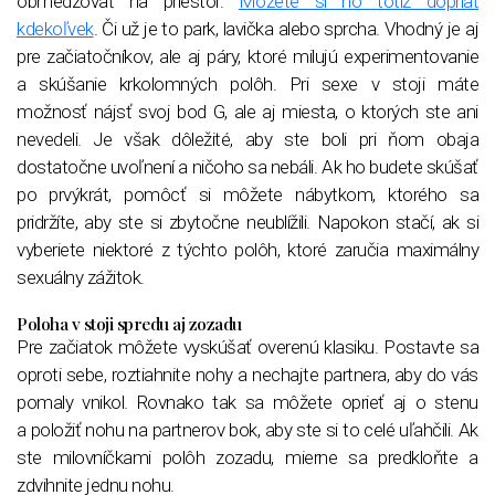
obmedzovať na priestor.
Môžete si ho totiž dopriať
kdekoľvek
. Či už je to park, lavička alebo sprcha. Vhodný je aj
pre začiatočníkov, ale aj páry, ktoré milujú experimentovanie
a skúšanie krkolomných polôh. Pri sexe v stoji máte
možnosť nájsť svoj bod G, ale aj miesta, o ktorých ste ani
nevedeli. Je však dôležité, aby ste boli pri ňom obaja
dostatočne uvoľnení a ničoho sa nebáli. Ak ho budete skúšať
po prvýkrát, pomôcť si môžete nábytkom, ktorého sa
pridržíte, aby ste si zbytočne neublížili. Napokon stačí, ak si
vyberiete niektoré z týchto polôh, ktoré zaručia maximálny
sexuálny zážitok.
Poloha v stoji spredu aj zozadu
Pre začiatok môžete vyskúšať overenú klasiku. Postavte sa
oproti sebe, roztiahnite nohy a nechajte partnera, aby do vás
pomaly vnikol. Rovnako tak sa môžete oprieť aj o stenu
a položiť nohu na partnerov bok, aby ste si to celé uľahčili. Ak
ste milovníčkami polôh zozadu, mierne sa predkloňte a
zdvihnite jednu nohu.