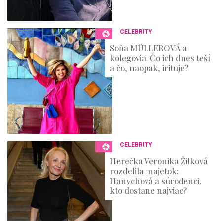
CELEBRITY
Soňa MÜLLEROVÁ a
kolegovia: Čo ich dnes teší
a čo, naopak, irituje?
CELEBRITY
Herečka Veronika Žilková
rozdelila majetok:
Hanychová a súrodenci,
kto dostane najviac?