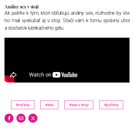
Análny sex v stoji
Ak patríte k tým, ktorí obľubujú análny sex, rozhodne by ste
ho mali vyskúšať aj v stoji. Stačí vám k tomu správny uhol
a dostatok lubrikačného gélu.
#vzťahy
#sex
#sex v stoji
#polohy