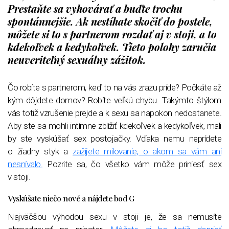
Prestaňte sa vyhovárať a buďte trochu
spontánnejšie. Ak nestíhate skočiť do postele,
môžete si to s partnerom rozdať aj v stoji, a to
kdekoľvek a kedykoľvek. Tieto polohy zaručia
neuveriteľný sexuálny zážitok.
Čo robíte s partnerom, keď to na vás zrazu príde? Počkáte až
kým dôjdete domov? Robíte veľkú chybu. Takýmto štýlom
vás totiž vzrušenie prejde a k sexu sa napokon nedostanete.
Aby ste sa mohli intímne zblížiť kdekoľvek a kedykoľvek, mali
by ste vyskúšať sex postojačky. Vďaka nemu neprídete
o žiadny styk a
zažijete milovanie, o akom sa vám ani
nesnívalo.
Pozrite sa, čo všetko vám môže priniesť sex
v stoji.
Vyskúšate niečo nové a nájdete bod G
Najväčšou výhodou sexu v stoji je, že sa nemusíte