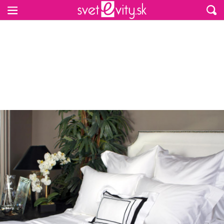
Preskočiť na hlavný obsah