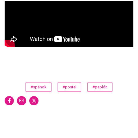
#spánok
#postel
#paplón