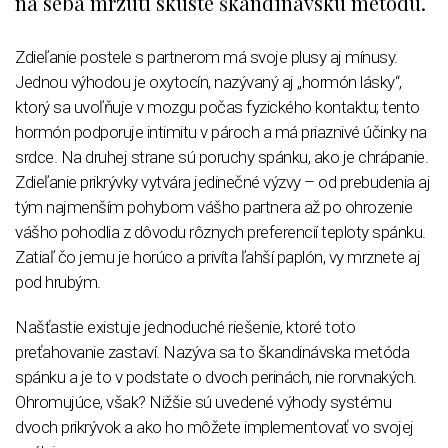
na seba mrzutí skúste škandinávsku metódu.
Zdieľanie postele s partnerom má svoje plusy aj mínusy.
Jednou výhodou je oxytocín, nazývaný aj „hormón lásky“,
ktorý sa uvoľňuje v mozgu počas fyzického kontaktu; tento
hormón podporuje intimitu v pároch a má priaznivé účinky na
srdce. Na druhej strane sú poruchy spánku, ako je chrápanie.
Zdieľanie prikrývky vytvára jedinečné výzvy – od prebudenia aj
tým najmenším pohybom vášho partnera až po ohrozenie
vášho pohodlia z dôvodu rôznych preferencií teploty spánku.
Zatiaľ čo jemu je horúco a privíta ľahší paplón, vy mrznete aj
pod hrubým.
Našťastie existuje jednoduché riešenie, ktoré toto
preťahovanie zastaví. Nazýva sa to škandinávska metóda
spánku a je to v podstate o dvoch perinách, nie rorvnakých.
Ohromujúce, však? Nižšie sú uvedené výhody systému
dvoch prikrývok a ako ho môžete implementovať vo svojej