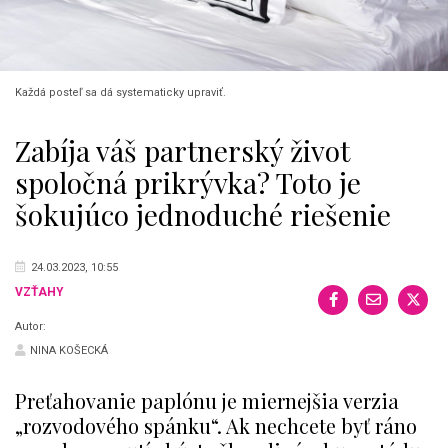
Každá posteľ sa dá systematicky upraviť.
Zabíja váš partnerský život
spoločná prikrývka? Toto je
šokujúco jednoduché riešenie
24.03.2023, 10:55
VZŤAHY
Autor:
NINA KOŠECKÁ
Preťahovanie paplónu je miernejšia verzia
„rozvodového spánku“. Ak nechcete byť ráno