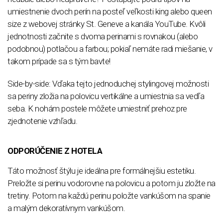
umiestnenie dvoch perín na posteľ veľkosti king alebo queen
size z webovej stránky St. Geneve a kanála YouTube. Kvôli
jednotnosti začnite s dvoma perinami s rovnakou (alebo
podobnou) potlačou a farbou; pokiaľ nemáte radi miešanie, v
takom prípade sa s tým bavte!
Side-by-side: Vďaka tejto jednoduchej stylingovej možnosti
sa periny zložia na polovicu vertikálne a umiestnia sa vedľa
seba. K nohám postele môžete umiestniť prehoz pre
zjednotenie vzhľadu.
ODPORÚČENIE Z HOTELA
Táto možnosť štýlu je ideálna pre formálnejšiu estetiku.
Preložte si perinu vodorovne na polovicu a potom ju zložte na
tretiny. Potom na každú perinu položte vankúšom na spanie
a malým dekoratívnym vankúšom.