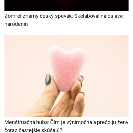
Zomrel známy český spevák: Skolaboval na oslave
narodenín
Menštruačná huba: Čím je výnimočná a prečo ju ženy
čoraz častejšie skúšajú?