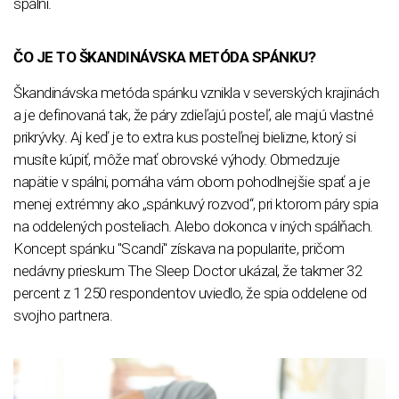
spálni.
ČO JE TO ŠKANDINÁVSKA METÓDA SPÁNKU?
Škandinávska metóda spánku vznikla v severských krajinách
a je definovaná tak, že páry zdieľajú posteľ, ale majú vlastné
prikrývky. Aj keď je to extra kus posteľnej bielizne, ktorý si
musíte kúpiť, môže mať obrovské výhody. Obmedzuje
napätie v spálni, pomáha vám obom pohodlnejšie spať a je
menej extrémny ako „spánkuvý rozvod“, pri ktorom páry spia
na oddelených posteliach. Alebo dokonca v iných spálňach.
Koncept spánku "Scandi" získava na popularite, pričom
nedávny prieskum The Sleep Doctor ukázal, že takmer 32
percent z 1 250 respondentov uviedlo, že spia oddelene od
svojho partnera.