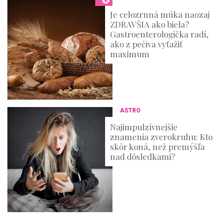
Je celozrnná múka naozaj
ZDRAVŠIA ako biela?
Gastroenterologička radí,
ako z pečiva vyťažiť
maximum
ASTRO
Najimpulzívnejšie
znamenia zverokruhu: Kto
skôr koná, než premýšľa
nad dôsledkami?