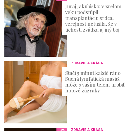
s
Juraj Jakubisko: V zrelom
veku podstúpil
transplantáciu srdca,
verejnosť netušila, že v
tichosti zvádza aj iný boj
ZDRAVIE A KRÁSA
Stačí 5 minút každé ráno:
Suchá lymfatická masáž
môže s vaším telom urobiť
hotové zázraky
ZDRAVIE A KRÁSA