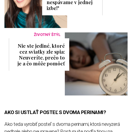
nespávame v jednej
izbe!"
ŽIVOTNÝ ŠTÝL
Nie ste jediné, ktoré
cez sviatky zle spia:
Neuveríte, prečo to
je a čo môže pomôcť
AKO SI USTLAŤ POSTEĽ S DVOMA PERINAMI?
Ako teda vyrobiť posteľ s dvoma perinami, ktorá nevyzerá
nedbale alebo neupravene? Postupujte podľa tipov na