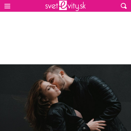
Preskočiť na hlavný obsah