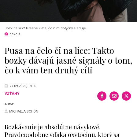
Bozk na krk? Presne viete, čo ním dotyčný sleduje.
pexels
Pusa na čelo či na líce: Takto
bozky dávajú jasné signály o tom,
čo k vám ten druhý cíti
27.09.2022, 18:00
VZŤAHY
Autor:
MICHAELA SCHÖN
Bozkávanie je absolútne návykové.
Pravdepodobne vďaka oxytocínu, ktorý sa