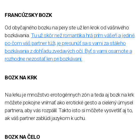
FRANCÚZSKY BOZK
Od obyčajného bozku na pery ste už len krok od vášnivého
bozkávania.
Tu už skôr než romantika hrá prím vášeň a jediné,
po čom váš partner túži, je presunúť sa s vami za stáleho
bozkávania z dohľadu zvedavých očí. Byť s vami osamote a
rozhodne nezostať len pri bozkávaní.
BOZK NA KRK
Na krku je množstvo erotogénnych zón a teda aj bozk na krk
môžete pokojne vnímať ako erotické gesto a cielený úmysel
partnera, aby vás rozpálil. Takto isto si môžete vysvetliť aj to,
ak váš partner zablúdi jazykom k uchu.
BOZK NA ČELO