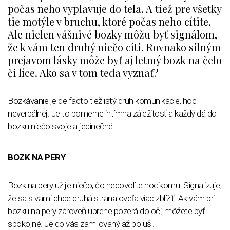
počas neho vyplavuje do tela. A tiež pre všetky
tie motýle v bruchu, ktoré počas neho cítite.
Ale nielen vášnivé bozky môžu byť signálom,
že k vám ten druhý niečo cíti. Rovnako silným
prejavom lásky môže byť aj letmý bozk na čelo
či líce. Ako sa v tom teda vyznať?
Bozkávanie je de facto tiež istý druh komunikácie, hoci
neverbálnej. Je to pomerne intímna záležitosť a každý dá do
bozku niečo svoje a jedinečné.
BOZK NA PERY
Bozk na pery už je niečo, čo nedovolíte hocikomu. Signalizuje,
že sa s vami chce druhá strana oveľa viac zblížiť. Ak vám pri
bozku na pery zároveň uprene pozerá do očí, môžete byť
spokojné. Je do vás zamilovaný až po uši.