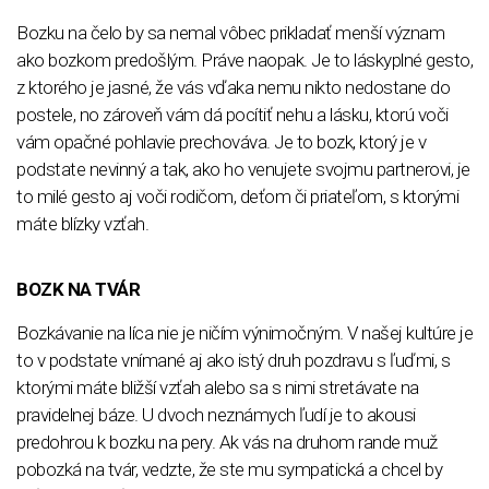
Bozku na čelo by sa nemal vôbec prikladať menší význam
ako bozkom predošlým. Práve naopak. Je to láskyplné gesto,
z ktorého je jasné, že vás vďaka nemu nikto nedostane do
postele, no zároveň vám dá pocítiť nehu a lásku, ktorú voči
vám opačné pohlavie prechováva. Je to bozk, ktorý je v
podstate nevinný a tak, ako ho venujete svojmu partnerovi, je
to milé gesto aj voči rodičom, deťom či priateľom, s ktorými
máte blízky vzťah.
BOZK NA TVÁR
Bozkávanie na líca nie je ničím výnimočným. V našej kultúre je
to v podstate vnímané aj ako istý druh pozdravu s ľuďmi, s
ktorými máte bližší vzťah alebo sa s nimi stretávate na
pravidelnej báze. U dvoch neznámych ľudí je to akousi
predohrou k bozku na pery. Ak vás na druhom rande muž
pobozká na tvár, vedzte, že ste mu sympatická a chcel by