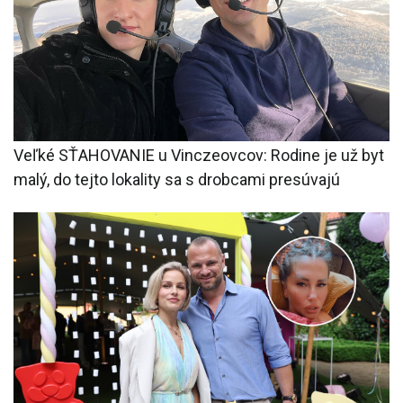
Veľké SŤAHOVANIE u Vinczeovcov: Rodine je už byt
malý, do tejto lokality sa s drobcami presúvajú