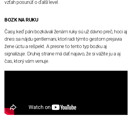
vzťah posunúť o ďalší level.
BOZK NA RUKU
Časy, keď páni bozkávali ženám ruky sú už dávno preč, hoci aj
dnes sa nájdu gentlemani, ktorí radi týmto gestom prejavia
žene úctu a rešpekt. A presne to tento typ bozku aj
signalizuje. Druhej strane má dať najavo, že si vážite ju a aj
čas, ktorý vám venuje.