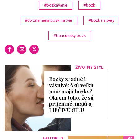
#bozkávanie
#bozk
#čo znamená bozk na tvár
#bozk na pery
#francúzsky bozk
ŽIVOTNÝ ŠTÝL
Bozky zradné i
vášnivé: Akú veľkú
moc majú bozky?
Okrem toho, že sú
príjemné, majú aj
LIEČIVÚ SILU
CELEBRITY