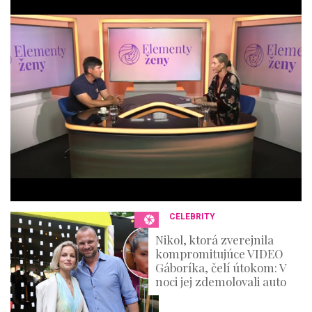
o
f
4
4
m
i
n
u
t
e
s
,
3
6
s
e
c
o
n
CELEBRITY
d
s
Nikol, ktorá zverejnila
kompromitujúce VIDEO
Gáboríka, čelí útokom: V
noci jej zdemolovali auto