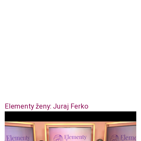
Elementy ženy: Juraj Ferko
0
o
f
4
4
m