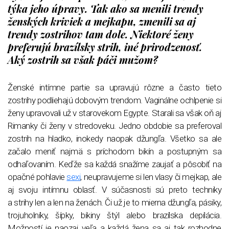
týka jeho úpravy. Tak ako sa menili trendy
ženských kriviek a mejkapu, zmenili sa aj
trendy zostrihov tam dole. Niektoré ženy
preferujú brazílsky strih, iné prirodzenosť.
Aký zostrih sa však páči mužom?
Ženské intímne partie sa upravujú rôzne a často tieto
zostrihy podliehajú dobovým trendom. Vaginálne ochlpenie si
ženy upravovali už v starovekom Egypte. Starali sa však oň aj
Rimanky či ženy v stredoveku. Jedno obdobie sa preferoval
zostrih na hladko, inokedy naopak džungľa. Všetko sa ale
začalo meniť najmä s príchodom bikín a postupným sa
odhaľovaním. Keďže sa každá snažíme zaujať a pôsobiť na
opačné pohlavie
sexi
, neupravujeme si len vlasy či mejkap, ale
aj svoju intímnu oblasť. V súčasnosti sú preto techniky
a strihy len a len na ženách. Či už je to mierna džungľa, pásiky,
trojuholníky, šípky, bikiny štýl alebo brazílska depilácia.
Možností je naozaj veľa a každá žena sa aj tak rozhodne