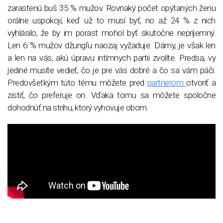
zarastenú buš 35 % mužov. Rovnaký počet opýtaných ženu
orálne uspokojí, keď už to musí byť, no až 24 % z nich
vyhlásilo, že by im porast mohol byť skutočne nepríjemný.
Len 6 % mužov džungľu naozaj vyžaduje. Dámy, je však len
a len na vás, akú úpravu intímnych partii zvolíte. Predsa, vy
jediné musíte vedieť, čo je pre vás dobré a čo sa vám páči.
Predovšetkým túto tému môžete pred
partnerom
otvoriť a
zistiť, čo preferuje on. Vďaka tomu sa môžete spoločne
dohodnúť na strihu, ktorý vyhovuje obom.