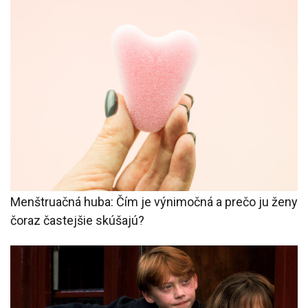
Menštruačná huba: Čím je výnimočná a prečo ju ženy
čoraz častejšie skúšajú?