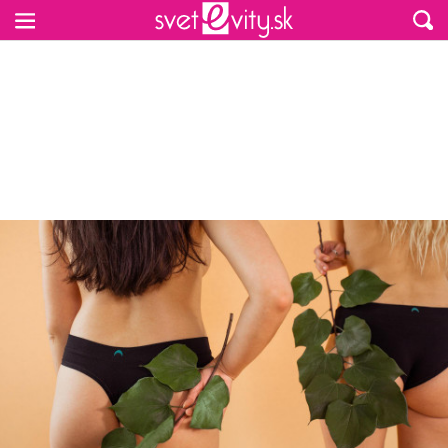
Preskočiť na hlavný obsah