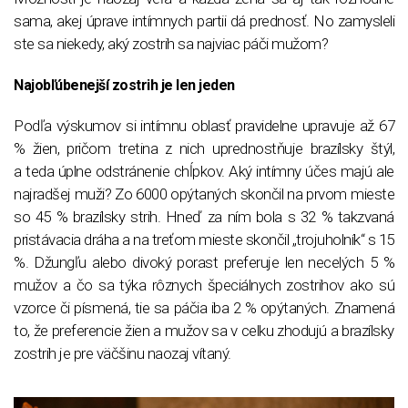
sama, akej úprave intímnych partii dá prednosť. No zamysleli
ste sa niekedy, aký zostrih sa najviac páči mužom?
Najobľúbenejší zostrih je len jeden
Podľa výskumov si intímnu oblasť pravidelne upravuje až 67
% žien, pričom tretina z nich uprednostňuje brazílsky štýl,
a teda úplne odstránenie chĺpkov. Aký intímny účes majú ale
najradšej muži? Zo 6000 opýtaných skončil na prvom mieste
so 45 % brazílsky strih. Hneď za ním bola s 32 % takzvaná
pristávacia dráha a na treťom mieste skončil „trojuholník“ s 15
%. Džungľu alebo divoký porast preferuje len necelých 5 %
mužov a čo sa týka rôznych špeciálnych zostrihov ako sú
vzorce či písmená, tie sa páčia iba 2 % opýtaných. Znamená
to, že preferencie žien a mužov sa v celku zhodujú a brazílsky
zostrih je pre väčšinu naozaj vítaný.