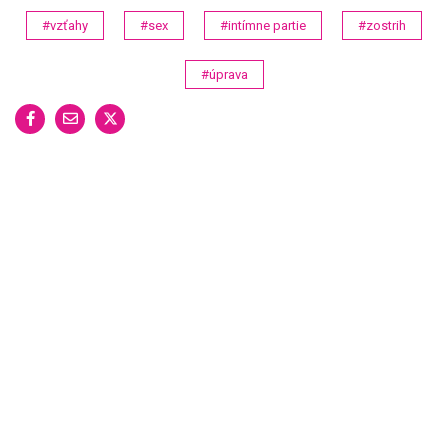
#vzťahy
#sex
#intímne partie
#zostrih
#úprava