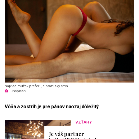
Najviac mužov preferuje brazílsky strih.
unsplash
Vôňa a zostrih je pre pánov naozaj dôležitý
VZŤAHY
Je váš partner