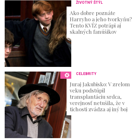
ŽIVOTNÝ ŠTÝL
Ako dobre poznáte
Harryho a jeho tvorkyňu?
Tento KVÍZ potrápi aj
skalných fanúšikov
CELEBRITY
Juraj Jakubisko: V zrelom
veku podstúpil
transplantáciu srdca,
verejnosť netušila, že v
tichosti zvádza aj iný boj