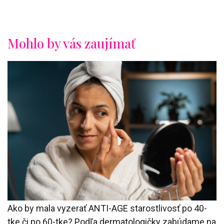
Mohlo by vás zaujímať
Ako by mala vyzerať ANTI-AGE starostlivosť po 40-
tke či po 60-tke? Podľa dermatologičky zabúdame na