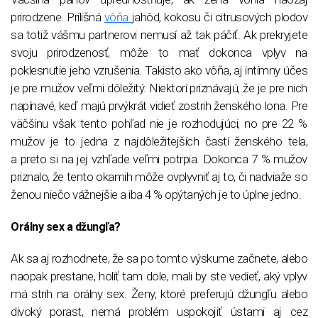
prirodzene. Prílišná
vôňa
jahôd, kokosu či citrusových plodov
sa totiž vášmu partnerovi nemusí až tak páčiť. Ak prekryjete
svoju prirodzenosť, môže to mať dokonca vplyv na
poklesnutie jeho vzrušenia. Takisto ako vôňa, aj intímny účes
je pre mužov veľmi dôležitý. Niektorí priznávajú, že je pre nich
napínavé, keď majú prvýkrát vidieť zostrih ženského lona. Pre
väčšinu však tento pohľad nie je rozhodujúci, no pre 22 %
mužov je to jedna z najdôležitejších častí ženského tela,
a preto si na jej vzhľade veľmi potrpia. Dokonca 7 % mužov
priznalo, že tento okamih môže ovplyvniť aj to, či nadviaže so
ženou niečo vážnejšie a iba 4 % opýtaných je to úplne jedno.
Orálny sex a džungľa?
Ak sa aj rozhodnete, že sa po tomto výskume začnete, alebo
naopak prestane, holiť tam dole, mali by ste vedieť, aký vplyv
má strih na orálny sex. Ženy, ktoré preferujú džungľu alebo
divoký porast, nemá problém uspokojiť ústami aj cez