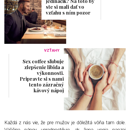
jedináčik? Na toto by
ste si mali dať vo
vzťahu s ním pozor
VZŤAHY
Sex coffee sľubuje
zlepšenie libida a
výkonnosti.
Pripravte si s nami
tento zázračný
kávový nápoj
Každá z nás vie, že pre mužov je dôležitá vôňa tam dole.
Väčšina pánov uprednostňuje, ak žena vonia naozaj