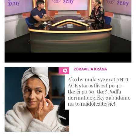
i
n
u
t
e
s
,
3
6
s
e
c
o
n
ZDRAVIE A KRÁSA
d
s
Ako by mala vyzerať ANTI-
AGE starostlivosť po 40-
tke či po 60-tke? Podľa
dermatologičky zabúdame
na to najdôležitejšie!