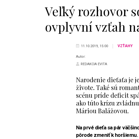
Veľký rozhovor s
ovplyvní vzťah n
VZŤAHY
11.10.2019, 15:00
Autor:
REDAKCIA EVITA
Narodenie dieťaťa je j
živote. Také sú romant
scénu príde deficit sp
ako túto krízu zvládn
Máriou Balážovou.
Na prvé dieťa sa pár väčšin
pôrode zmeniť k horšiemu. 