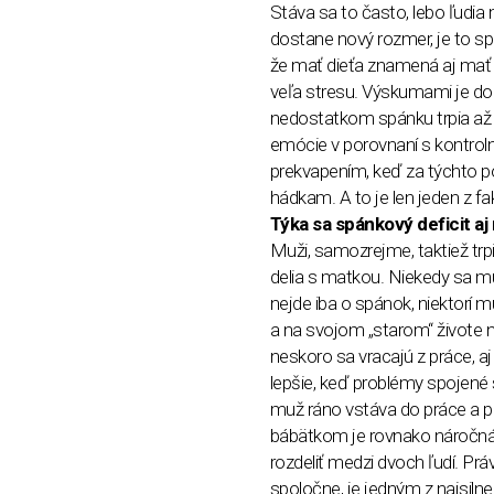
Stáva sa to často, lebo ľudia m
dostane nový rozmer, je to sp
že mať dieťa znamená aj mať v
veľa stresu. Výskumami je dok
nedostatkom spánku trpia až 
emócie v porovnaní s kontroln
prekvapením, keď za týchto
hádkam. A to je len jeden z fa
Týka sa spánkový deficit aj
Muži, samozrejme, taktiež tr
delia s matkou. Niekedy sa muž 
nejde iba o spánok, niektorí m
a na svojom „starom“ živote ne
neskoro sa vracajú z práce, aj 
lepšie, keď problémy spojené 
muž ráno vstáva do práce a po
bábätkom je rovnako náročná 
rozdeliť medzi dvoch ľudí. Prá
spoločne, je jedným z najsilne