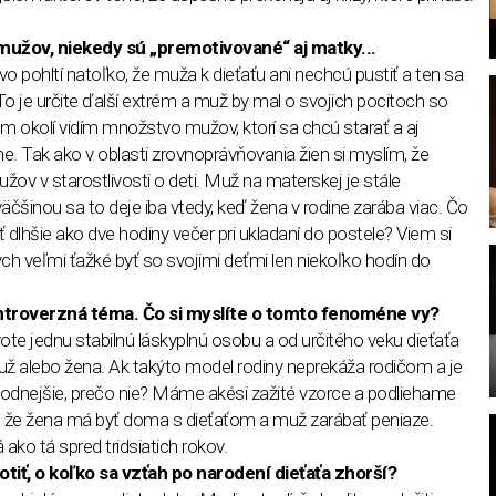
a mužov, niekedy sú „premotivované“ aj matky...
vo pohltí natoľko, že muža k dieťaťu ani nechcú pustiť a ten sa
o je určite ďalší extrém a muž by mal o svojich pocitoch so
 okolí vidím množstvo mužov, ktorí sa chcú starať a aj
ne. Tak ako v oblasti zrovnoprávňovania žien si myslím, že
l
ov v starostlivosti o deti. Muž na materskej je stále
väčšinou sa to deje iba vtedy, keď žena v rodine zarába viac. Čo
 dlhšie ako dve hodiny večer pri ukladaní do postele? Viem si
ých veľmi ťažké byť so svojimi deťmi len niekoľko hodín do
ontroverzná téma. Čo si myslíte o tomto fenoméne vy?
ote jednu stabilnú láskyplnú osobu a od určitého veku dieťaťa
muž alebo žena. Ak takýto model rodiny neprekáža rodičom a je
hodnejšie, prečo nie? Máme akési zažité vzorce a podliehame
a, že žena má byť doma s dieťaťom a muž zarábať peniaze.
ako tá spred tridsiatich rokov.
iť, o koľko sa vzťah po narodení dieťaťa zhorší?