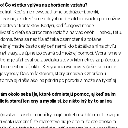
lo! Čo všetko vplýva na zhoršenie vzťahu?
ficit. Keď sme nevyspatí, sme podráždení, prchkí,
 reakcie, ako keď sme oddýchnutí. Platí to rovnako pre mužov
a sociálnych kontaktov. Kedysi, keď fungoval model
ivosť o dieťa sa prirodzene rozložila na viac osôb – babku, tetu,
l doma, žena sa necítila až taká osamotená a totálne
šnej matke často celý deň nemá kto bábätko ani na chvíľu
 umyť vlasy. Je úplne izolovaná od možnej pomoci. Vybrali sme si
trend je sťahovať sa z bydliska stovky kilometrov za prácou, s
hou nechce žiť nikto. Kedysi bola výchova v širšej komunite
e výhody. Ďalším faktorom, ktorý prispieva k zhoršeniu
to trvá aj dlhšie ako iba pár dní po pôrode a môže sa týkať aj
ám okolo seba i ja, ktoré odmietajú pomoc, aj keď sa im
eťa starať len ony a myslia si, že nikto iný by to ani na
dičovstvo. Takéto mamičky majú potrebu každú minútu svojho
a si však uvedomiť, že materstvo nie je o tom, že ste otrokom