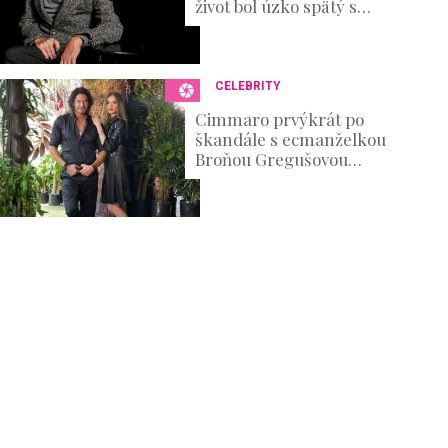
život bol úzko spätý s
divadlom, no nechýbali v
ňom ani ťažké osobné
skúšky
CELEBRITY
Cimmaro prvýkrát po
škandále s ecmanželkou
Broňou Gregušovou
prvýkrát prehovoril:
Existenčné problémy