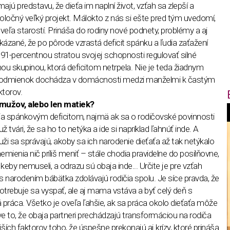
ajú predstavu, že dieťa im naplní život, vzťah sa zlepší a
oločný veľký projekt. Málokto z nás si ešte pred tým uvedomí,
eľa starostí. Prináša do rodiny nové podnety, problémy a aj
ázané, že po pôrode vzrastá deficit spánku a ľudia zaťažení
91-percentnou stratou svojej schopnosti regulovať silné
ou skupinou, ktorá deficitom netrpela. Nie je teda žiadnym
 podmienok dochádza v domácnosti medzi manželmi k častým
ktorov.
 mužov, alebo len matiek?
pia spánkovým deficitom, najmä ak sa o rodičovské povinnosti
f
tvári, že sa ho to netýka a ide si napríklad ľahnúť inde. A
uži sa správajú, akoby sa ich narodenie dieťaťa až tak netýkalo
mienia nič príliš meniť – stále chodia pravidelne do posilňovne,
i
keby nemuseli, a odrazu sú obaja inde... Určite je pre vzťah
s narodením bábätka zdolávajú rodičia spolu. Je síce pravda, že
t
trebuje sa vyspať, ale aj mama vstáva a byť celý deň s
práca. Všetko je oveľa ľahšie, ak sa práca okolo dieťaťa môže
,
ve to, že obaja partneri prechádzajú transformáciou na rodiča
jších faktorov toho, že úspešne prekonajú aj krízy, ktoré prináša