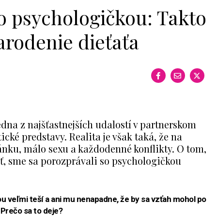
o psychologičkou: Takto
arodenie dieťaťa
edna z najšťastnejších udalostí v partnerskom
ické predstavy. Realita je však taká, že na
ánku, málo sexu a každodenné konflikty. O tom,
uť, sme sa porozprávali so psychologičkou
ou veľmi teší a ani mu nenapadne, že by sa vzťah mohol po
Prečo sa to deje?