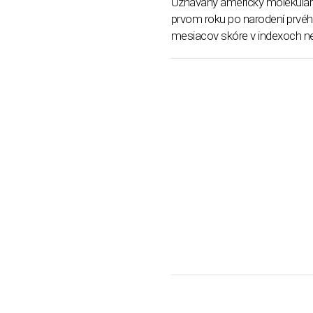
Uznávaný americký molekulárny 
prvom roku po narodení prvého
mesiacov skóre v indexoch nep