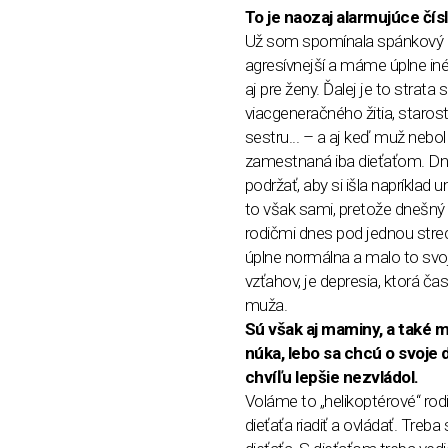
To je naozaj alarmujúce čís
Už som spomínala spánkový de
agresívnejší a máme úplne iné
aj pre ženy. Ďalej je to strat
viacgeneračného žitia, starostl
sestru... – a aj keď muž nebo
zamestnaná iba dieťaťom. Dne
podržať, aby si išla napríklad
to však sami, pretože dnešný 
rodičmi dnes pod jednou strec
úplne normálna a malo to svoj
vzťahov, je depresia, ktorá čas
muža.
Sú však aj maminy, a také m
núka, lebo sa chcú o svoje di
chvíľu lepšie nezvládol.
Voláme to „helikoptérové“ ro
dieťaťa riadiť a ovládať. Treb