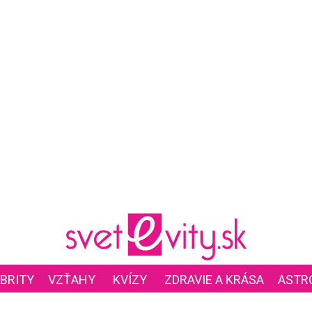
BRITY
VZŤAHY
KVÍZY
ZDRAVIE A KRÁSA
ASTR