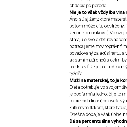
obdobie po pôrode.
Nie je to však vždy iba vin
Áno, sú aj ženy, ktoré materst
potom môže cítiť odstrčený. T
ženou komunikovať. Vo svojom
starajú o svoje deti rovnocen
potrebujeme zrovnoprávniť muž
považovaný za akúsi raritu, a 
ak sami muži chcú s deťmi byť
predstaviť, že je pre nich sam
týždňa.
Muži na materskej, to je k
Dieťa potrebuje vo svojom živ
je podľa mňa jedno, či je to 
to pre nich finančne oveľa vý
kultúrnym tlakom, ktoré tvrdi
Dnešná doba je však úplne iná 
Dá sa percentuálne vyhodnot