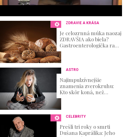
e
c
o
n
ZDRAVIE A KRÁSA
d
s
Je celozrnná múka naozaj
V
ZDRAVŠIA ako biela?
o
Gastroenterologička radí,
u
ako z pečiva vyťažiť
m
maximum
e
0
%
ASTRO
Najimpulzívnejšie
znamenia zverokruhu:
Kto skôr koná, než
premýšľa nad
dôsledkami?
CELEBRITY
Prešli tri roky o smrti
Dušana Kaprálika: Jeho