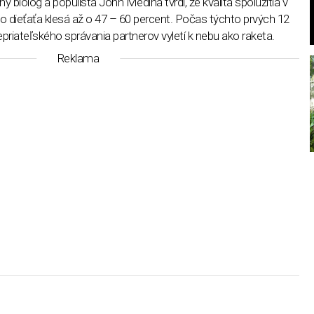
biológ a populista John Medina tvrdí, že kvalita spolužitia v
 dieťaťa klesá až o 47 – 60 percent. Počas týchto prvých 12
riateľského správania partnerov vyletí k nebu ako raketa.
Reklama