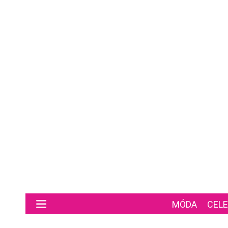
Preskočiť na hlavný obsah
MÓDA
CELE